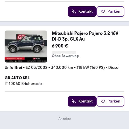
Kontakt
Parken
Mitsubishi Pajero Pajero 3.2 16V
DI-D 3p. GLX Au
6.900 €
Ohne Bewertung
Unfallfrei
•
EZ 03/2002
•
340.000 km
•
118 kW (160 PS)
•
Diesel
GR AUTO SRL
IT-10060 Bricherasio
Kontakt
Parken