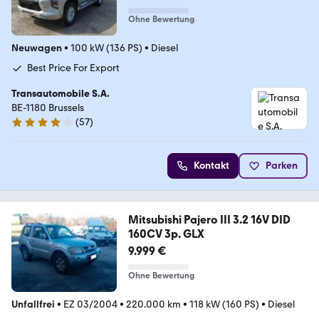
Ohne Bewertung
Neuwagen
•
100 kW (136 PS)
•
Diesel
Best Price For Export
Transautomobile S.A.
BE-1180 Brussels
(
57
)
4.2 Sterne
Kontakt
Parken
Mitsubishi Pajero III 3.2 16V DID
160CV 3p. GLX
9.999 €
Ohne Bewertung
Unfallfrei
•
EZ 03/2004
•
220.000 km
•
118 kW (160 PS)
•
Diesel