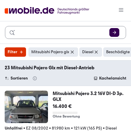
Filter
Mitsubishi Pajero glx
Diesel
Beschädigte 
23 Mitsubishi Pajero Glx mit Diesel-Antrieb
Sortieren
Kachelansicht
Mitsubishi Pajero 3.2 16V DI-D 3p.
GLX
16.400 €
Ohne Bewertung
Unfallfrei
•
EZ 08/2002
•
81.980 km
•
121 kW (165 PS)
•
Diesel