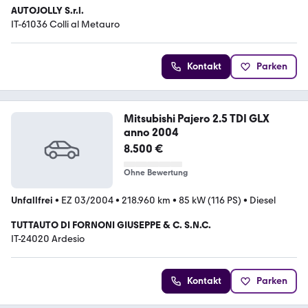
AUTOJOLLY S.r.l.
IT-61036 Colli al Metauro
Kontakt
Parken
Mitsubishi Pajero 2.5 TDI GLX
anno 2004
8.500 €
Ohne Bewertung
Unfallfrei
•
EZ 03/2004
•
218.960 km
•
85 kW (116 PS)
•
Diesel
TUTTAUTO DI FORNONI GIUSEPPE & C. S.N.C.
IT-24020 Ardesio
Kontakt
Parken