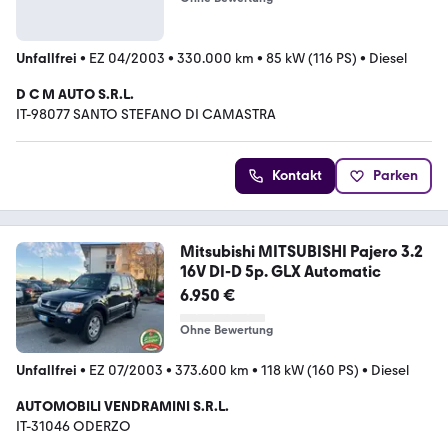
Unfallfrei
•
EZ 04/2003
•
330.000 km
•
85 kW (116 PS)
•
Diesel
D C M AUTO S.R.L.
IT-98077 SANTO STEFANO DI CAMASTRA
Kontakt
Parken
Mitsubishi MITSUBISHI Pajero 3.2
16V DI-D 5p. GLX Automatic
6.950 €
Ohne Bewertung
Unfallfrei
•
EZ 07/2003
•
373.600 km
•
118 kW (160 PS)
•
Diesel
AUTOMOBILI VENDRAMINI S.R.L.
IT-31046 ODERZO