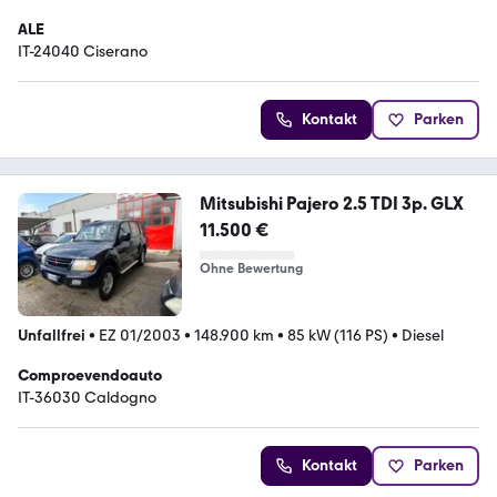
ALE
IT-24040 Ciserano
Kontakt
Parken
Mitsubishi Pajero 2.5 TDI 3p. GLX
11.500 €
Ohne Bewertung
Unfallfrei
•
EZ 01/2003
•
148.900 km
•
85 kW (116 PS)
•
Diesel
Comproevendoauto
IT-36030 Caldogno
Kontakt
Parken