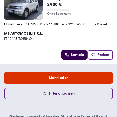
5.900 €
Ohne Bewertung
Unfallfrei
•
EZ 06/2001
•
399.000 km
•
121 kW (165 PS)
•
Diesel
MS AUTOMOBILI S.R.L.
IT-10143 TORINO
Kontakt
Parken
Mehr laden
Filter anpassen
Weitere Eigenschaften des
Mitsubishi Pajero Glx mit