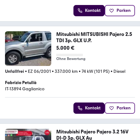
Kontakt
Parken
Mitsubishi MITSUBISHI Pajero 2.5
TDI 3p. GLX U.P.
5.000 €
Ohne Bewertung
Unfallfrei
•
EZ 06/2001
•
337.000 km
•
74 kW (101 PS)
•
Diesel
Fabrizio Petullà
IT-13894 Gaglianico
Kontakt
Parken
Mitsubishi Pajero Pajero 3.2 16V
DI-D 3p. GLX Au