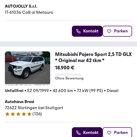
AUTOJOLLY S.r.l.
IT-61036 Colli al Metauro
Kontakt
Parken
Mitsubishi Pajero Sport 2,5 TD GLX
* Original nur 42 tkm *
18.900 €
Ohne Bewertung
Unfallfrei
•
EZ 09/1999
•
42.600 km
•
73 kW (99 PS)
•
Diesel
Autohaus Brosi
72622 Nürtingen bei Stuttgart
(
136
)
5 Sterne
Kontakt
Parken