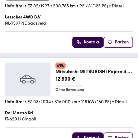
Unfallfrei
•
EZ 02/1997
•
200.783 km
•
92 kW (125 PS)
•
Diesel
Lesscher 4WD B.V.
NL-7597 NE Saasveld
Kontakt
Parken
NEU
Mitsubishi MITSUBISHI Pajero 3.2
16V DI-D 3p. GLX
12.500 €
Ohne Bewertung
Unfallfrei
•
EZ 03/2004
•
316.000 km
•
118 kW (160 PS)
•
Diesel
Del Mastro Srl
IT-62011 Cingoli
Kontakt
Parken