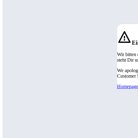
Ei
Wir bitten
steht Dir 
We apologi
Customer S
Homepag