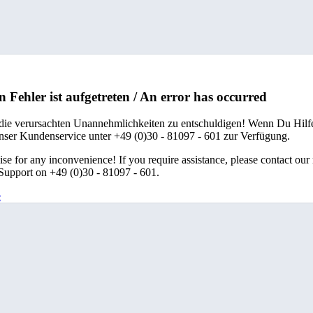
n Fehler ist aufgetreten / An error has occurred
 die verursachten Unannehmlichkeiten zu entschuldigen! Wenn Du Hilfe
unser Kundenservice unter +49 (0)30 - 81097 - 601 zur Verfügung.
se for any inconvenience! If you require assistance, please contact our
upport on +49 (0)30 - 81097 - 601.
e