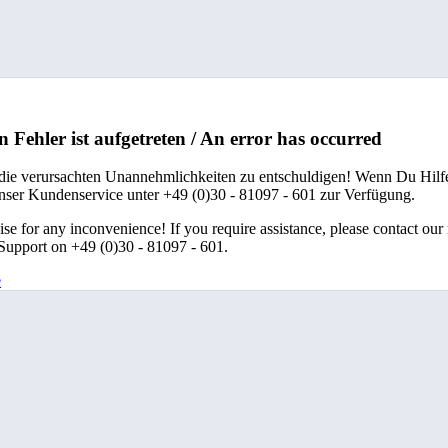
n Fehler ist aufgetreten / An error has occurred
 die verursachten Unannehmlichkeiten zu entschuldigen! Wenn Du Hilfe
unser Kundenservice unter +49 (0)30 - 81097 - 601 zur Verfügung.
se for any inconvenience! If you require assistance, please contact our
upport on +49 (0)30 - 81097 - 601.
e