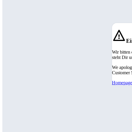
Ei
Wir bitten
steht Dir 
We apologi
Customer S
Homepag