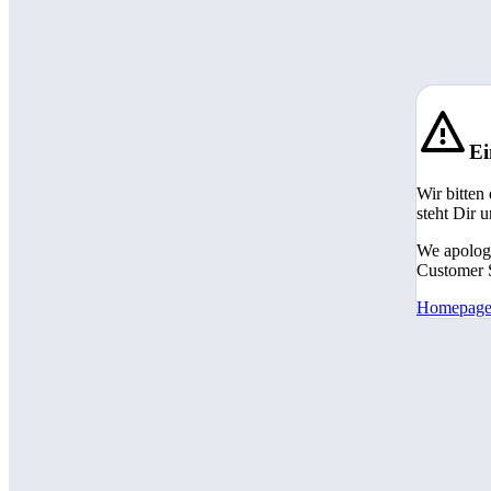
Ei
Wir bitten
steht Dir 
We apologi
Customer S
Homepag