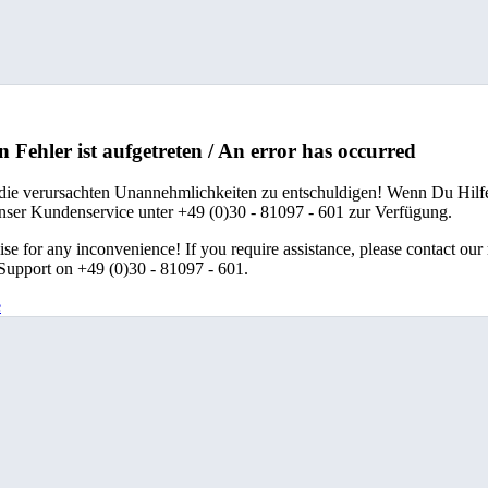
n Fehler ist aufgetreten / An error has occurred
 die verursachten Unannehmlichkeiten zu entschuldigen! Wenn Du Hilfe
unser Kundenservice unter +49 (0)30 - 81097 - 601 zur Verfügung.
se for any inconvenience! If you require assistance, please contact our
upport on +49 (0)30 - 81097 - 601.
e