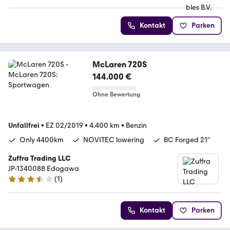
Kontakt
Parken
McLaren 720S
144.000 €
Ohne Bewertung
Unfallfrei
•
EZ 02/2019
•
4.400 km
•
Benzin
Only 4400km
NOVITEC lowering
BC Forged 21''
Zuffra Trading LLC
JP-1340088 Edogawa
(
1
)
3.3 Sterne
Kontakt
Parken