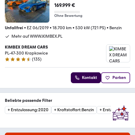
Performan
169.999 €
Ohne Bewertung
Unfallfrei
•
EZ 06/2019
•
18.700 km
•
530 kW (721 PS)
•
Benzin
Mehr auf WWW.KIMBEX.PL
KIMBEX DREAM CARS
PL-47-300 Krapkowice
(
135
)
4.7 Sterne
Kontakt
Parken
Beliebte passende Filter
+
Erstzulassung
:
2020
+
Kraftstoffart
:
Benzin
+
Erstzulassung
:
2