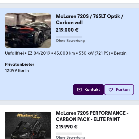
McLaren 720S / 765LT Optik /
Carbon voll
219.000 €
Ohne Bewertung
Unfallfrei
•
EZ 04/2019
•
45.000 km
•
530 kW (721 PS)
•
Benzin
Privatanbieter
12099 Berlin
Kontakt
Parken
McLaren 720S PERFORMANCE -
CARBON PACK - ELITE PAINT
219.990 €
Ohne Bewertung