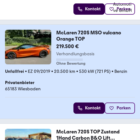
Kontakt
Parken
McLaren 720S MSO vulcano
Orange TOP
219.500 €
Verhandlungsbasis
Ohne Bewertung
Unfallfrei
•
EZ 09/2019
•
20.500 km
•
530 kW (721 PS)
•
Benzin
Privatanbieter
65183 Wiesbaden
Kontakt
Parken
McLaren 720S TOP Zustand
1Hand Carbon B&O Lift