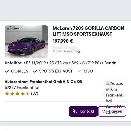
McLaren 720S GORILLA CARBON
LIFT MSO SPORTS EXHAUST
197.990 €
Ohne Bewertung
Unfallfrei
•
EZ 11/2019
•
23.678 km
•
529 kW (719 PS)
•
Benzin
GORILLA
SPORTS EXHAUST
MSO
Autozentrum Frankenthal GmbH & Co KG
67227 Frankenthal
(
87
)
4.5 Sterne
Kontakt
Parken