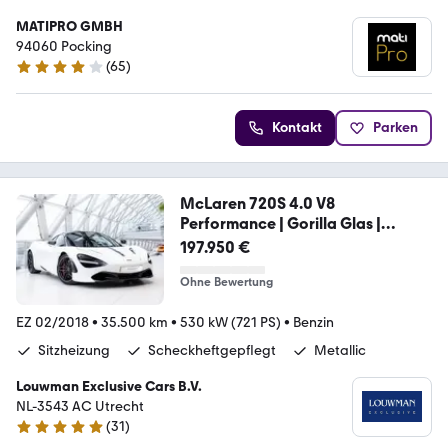
MATIPRO GMBH
94060 Pocking
(
65
)
4.1 Sterne
Kontakt
Parken
McLaren 720S 4.0 V8
Performance | Gorilla Glas |
Leather
197.950 €
Ohne Bewertung
EZ 02/2018
•
35.500 km
•
530 kW (721 PS)
•
Benzin
Sitzheizung
Scheckheftgepflegt
Metallic
Louwman Exclusive Cars B.V.
NL-3543 AC Utrecht
(
31
)
5 Sterne