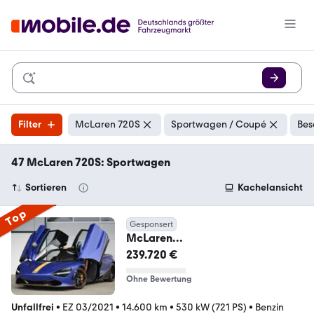
Filter
McLaren 720S
Sportwagen / Coupé
Bes
47 McLaren 720S: Sportwagen
Sortieren
Kachelansicht
Top
Gesponsert
McLaren
720S*PERFORMANCE*MSO*LIFT*
239.720 €
360*B&W*CARBON*MATT*
Ohne Bewertung
Unfallfrei
•
EZ 03/2021
•
14.600 km
•
530 kW (721 PS)
•
Benzin