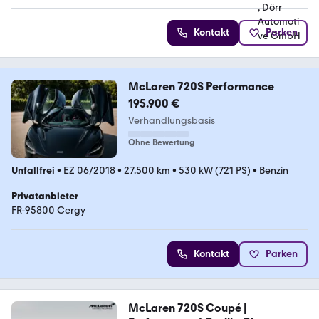
Kontakt
Parken
McLaren 720S Performance
195.900 €
Verhandlungsbasis
Ohne Bewertung
Unfallfrei
•
EZ 06/2018
•
27.500 km
•
530 kW (721 PS)
•
Benzin
Privatanbieter
FR-95800 Cergy
Kontakt
Parken
McLaren 720S Coupé |