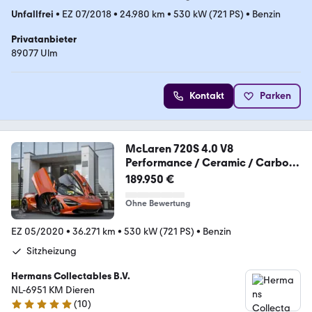
Unfallfrei
•
EZ 07/2018
•
24.980 km
•
530 kW (721 PS)
•
Benzin
Privatanbieter
89077 Ulm
Kontakt
Parken
McLaren 720S 4.0 V8
Performance / Ceramic / Carbon
- Pac
189.950 €
Ohne Bewertung
EZ 05/2020
•
36.271 km
•
530 kW (721 PS)
•
Benzin
Sitzheizung
Hermans Collectables B.V.
NL-6951 KM Dieren
(
10
)
5 Sterne