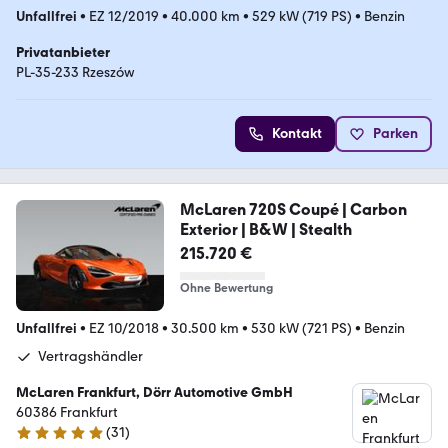
Unfallfrei
•
EZ 12/2019
•
40.000 km
•
529 kW (719 PS)
•
Benzin
Privatanbieter
PL-35-233 Rzeszów
Kontakt
Parken
McLaren 720S Coupé | Carbon
Exterior | B&W | Stealth
215.720 €
Ohne Bewertung
Unfallfrei
•
EZ 10/2018
•
30.500 km
•
530 kW (721 PS)
•
Benzin
Vertragshändler
McLaren Frankfurt, Dörr Automotive GmbH
60386 Frankfurt
(
31
)
5 Sterne