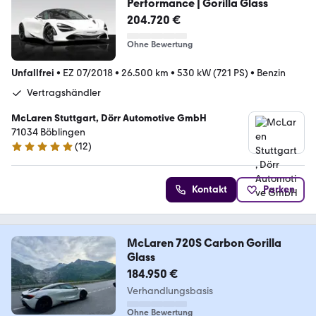
Performance | Gorilla Glass
204.720 €
Ohne Bewertung
Unfallfrei
•
EZ 07/2018
•
26.500 km
•
530 kW (721 PS)
•
Benzin
Vertragshändler
McLaren Stuttgart, Dörr Automotive GmbH
71034 Böblingen
(
12
)
5 Sterne
Kontakt
Parken
McLaren 720S Carbon Gorilla
Glass
184.950 €
Verhandlungsbasis
Ohne Bewertung