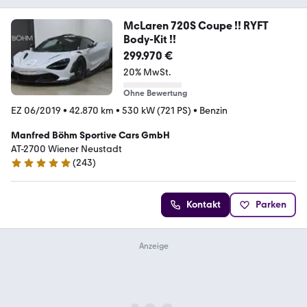
McLaren 720S Coupe !! RYFT
Body-Kit !!
299.970 €
20% MwSt.
Ohne Bewertung
EZ 06/2019
•
42.870 km
•
530 kW (721 PS)
•
Benzin
Manfred Böhm Sportive Cars GmbH
AT-2700 Wiener Neustadt
(
243
)
4.9 Sterne
Kontakt
Parken