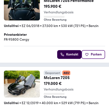
McLaren 720S Performance
195.900 €
Verhandlungsbasis
Ohne Bewertung
Unfallfrei
•
EZ 06/2018
•
27.500 km
•
530 kW (721 PS)
•
Benzin
Privatanbieter
FR-95800 Cergy
Kontakt
Parken
Gesponsert
NEU
McLaren 720S
179.000 €
Verhandlungsbasis
Ohne Bewertung
Unfallfrei
•
EZ 12/2019
•
40.000 km
•
529 kW (719 PS)
•
Benzin