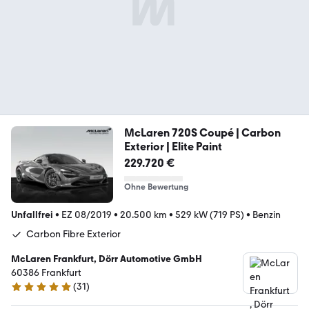
McLaren 720S Coupé | Carbon
Exterior | Elite Paint
229.720 €
Ohne Bewertung
Unfallfrei
•
EZ 08/2019
•
20.500 km
•
529 kW (719 PS)
•
Benzin
Carbon Fibre Exterior
McLaren Frankfurt, Dörr Automotive GmbH
60386 Frankfurt
(
31
)
5 Sterne