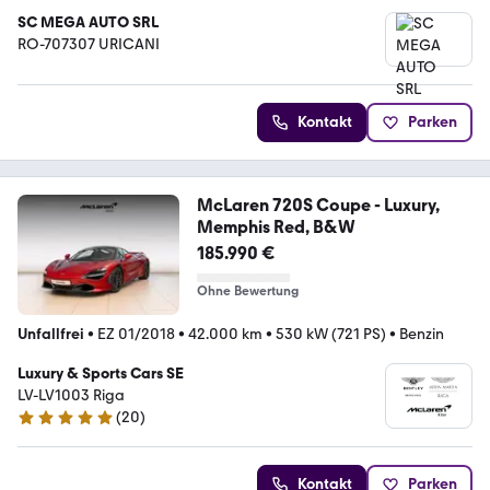
SC MEGA AUTO SRL
RO-707307 URICANI
Kontakt
Parken
McLaren 720S Coupe - Luxury,
Memphis Red, B&W
185.990 €
Ohne Bewertung
Unfallfrei
•
EZ 01/2018
•
42.000 km
•
530 kW (721 PS)
•
Benzin
Luxury & Sports Cars SE
LV-LV1003 Riga
(
20
)
4.8 Sterne
Kontakt
Parken