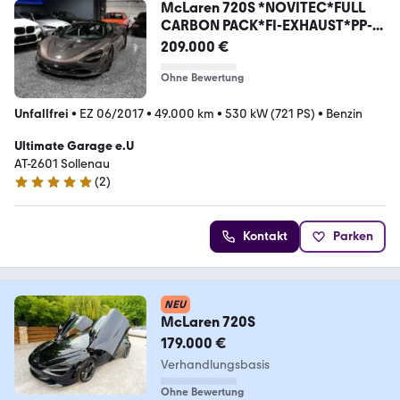
McLaren 720S *NOVITEC*FULL
CARBON PACK*FI-EXHAUST*PP-...
209.000 €
Ohne Bewertung
Unfallfrei
•
EZ 06/2017
•
49.000 km
•
530 kW (721 PS)
•
Benzin
Ultimate Garage e.U
AT-2601 Sollenau
(
2
)
5 Sterne
Kontakt
Parken
NEU
McLaren 720S
179.000 €
Verhandlungsbasis
Ohne Bewertung