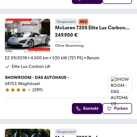
Gesponsert
NEU
McLaren 720S Elite Lux Carbon
Ceramic Lift SoftClose
249.900 €
Ohne Bewertung
EZ 09/2018
•
4.500 km
•
530 kW (721 PS)
•
Benzin
Elite Lux Carbon Lift
SHOWROOM - DAS AUTOHAUS -
68753 Waghäusel
(
289
)
4.2 Sterne
Kontakt
Parken
Gesponsert