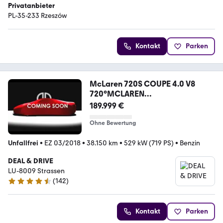
Privatanbieter
PL-35-233 Rzeszów
Kontakt
Parken
McLaren 720S COUPE 4.0 V8
720°MCLAREN
ORANGE°PPF°STEALTH
189.999 €
Ohne Bewertung
Unfallfrei
•
EZ 03/2018
•
38.150 km
•
529 kW (719 PS)
•
Benzin
DEAL & DRIVE
LU-8009 Strassen
(
142
)
4.4 Sterne
Kontakt
Parken