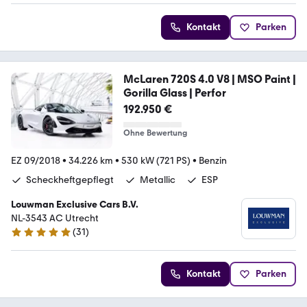
Kontakt
Parken
McLaren 720S 4.0 V8 | MSO Paint |
Gorilla Glass | Perfor
192.950 €
Ohne Bewertung
EZ 09/2018
•
34.226 km
•
530 kW (721 PS)
•
Benzin
Scheckheftgepflegt
Metallic
ESP
Louwman Exclusive Cars B.V.
NL-3543 AC Utrecht
(
31
)
5 Sterne
Kontakt
Parken