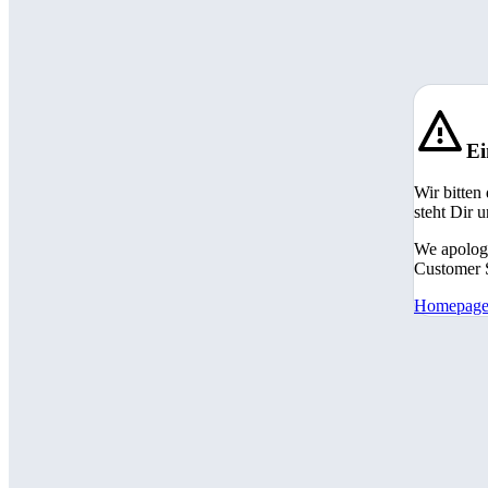
Ei
Wir bitten
steht Dir 
We apologi
Customer S
Homepag