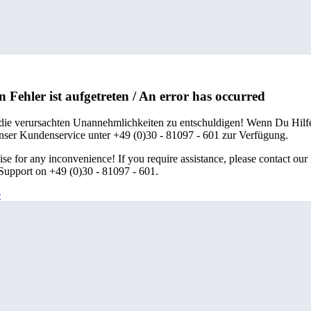
n Fehler ist aufgetreten / An error has occurred
 die verursachten Unannehmlichkeiten zu entschuldigen! Wenn Du Hilfe
unser Kundenservice unter +49 (0)30 - 81097 - 601 zur Verfügung.
se for any inconvenience! If you require assistance, please contact our
upport on +49 (0)30 - 81097 - 601.
e