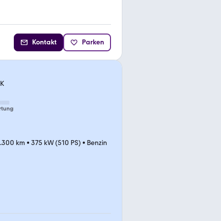
Kontakt
Parken
CK
rtung
.300 km
•
375 kW (510 PS)
•
Benzin