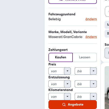
Fahrzeugzustand
Beliebig
ändern
M
Marke, Modell, Variante
B
Maserati GranCabrio
ändern
So
Zahlungsart
Kaufen
Leasen
Preis
Erstzulassung
Kilometerstand
Angebote