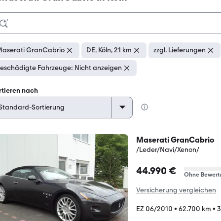
aserati GranCabrio
DE, Köln, 21 km
zzgl. Lieferungen
eschädigte Fahrzeuge: Nicht anzeigen
rtieren nach
Maserati GranCabrio
/Leder/Navi/Xenon/
44.990 €
Ohne Bewert
Versicherung vergleichen
EZ 06/2010
•
62.700 km
•
3