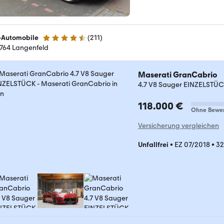
-Automobile
(
211
)
4.6 Sterne
764 Langenfeld
Maserati GranCabrio
4.7 V8 Sauger EINZELSTÜ
118.000 €
Ohne Bewe
Versicherung vergleichen
Unfallfrei
•
EZ 07/2018
•
32