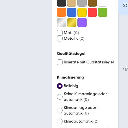
53
Matt
(
0
)
Metallic
(
2
)
Qualitätssiegel
Inserate mit Qualitätssiegel
¹
M
Klimatisierung
Beliebig
Keine Klimaanlage oder -
automatik
(
0
)
Klimaanlage oder -
automatik
(
0
)
Klimaautomatik
(
2
)