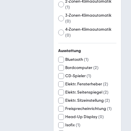
2-Zonen-Klimaautomatik
(
1
)
3-Zonen-Klimaautomatik
(
0
)
4-Zonen-Klimaautomatik
(
0
)
Ausstattung
Bluetooth
(
1
)
Bordcomputer
(
2
)
CD-Spieler
(
1
)
Elektr. Fensterheber
(
2
)
Elektr. Seitenspiegel
(
2
)
Elektr. Sitzeinstellung
(
2
)
Freisprecheinrichtung
(
1
)
Head-Up Display
(
0
)
Isofix
(
1
)