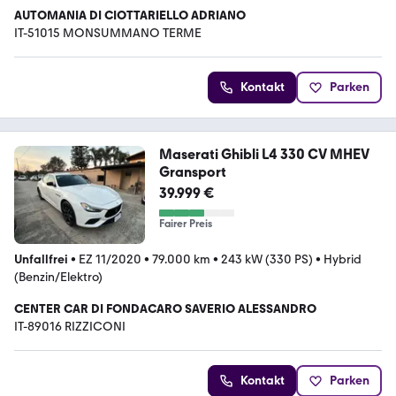
AUTOMANIA DI CIOTTARIELLO ADRIANO
IT-51015 MONSUMMANO TERME
Kontakt
Parken
Maserati Ghibli L4 330 CV MHEV
Gransport
39.999 €
Fairer Preis
Unfallfrei
•
EZ 11/2020
•
79.000 km
•
243 kW (330 PS)
•
Hybrid
(Benzin/Elektro)
CENTER CAR DI FONDACARO SAVERIO ALESSANDRO
IT-89016 RIZZICONI
Kontakt
Parken