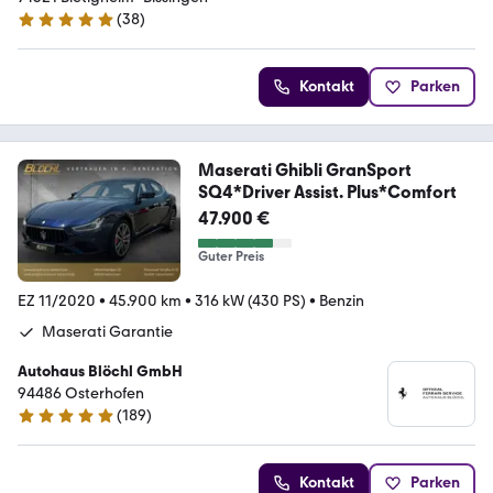
(
38
)
4.8 Sterne
Kontakt
Parken
Maserati Ghibli GranSport
SQ4*Driver Assist. Plus*Comfort
47.900 €
Guter Preis
EZ 11/2020
•
45.900 km
•
316 kW (430 PS)
•
Benzin
Maserati Garantie
Autohaus Blöchl GmbH
94486 Osterhofen
(
189
)
4.9 Sterne
Kontakt
Parken