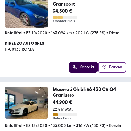
Gransport
34.500 €
Erhöhter Preis
Unfallfrei
•
EZ 10/2020
•
163.094 km
•
202 kW (275 PS)
•
Diesel
DIRENZO AUTO SRLS
IT-00133 ROMA
Kontakt
Parken
Maserati Ghibli V6 430 CV Q4
Granlusso
44.900 €
22% MwSt.
Hoher Preis
Unfallfrei
•
EZ 12/2020
•
135.000 km
•
316 kW (430 PS)
•
Benzin