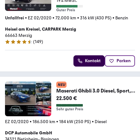
19% MwSt.
Guter Preis
Unfallfrei
•
EZ 02/2020
•
72.000 km
•
316 kW (430 PS)
•
Benzin
Heisel am Kreisel, CARPARK Merzig
66663 Merzig
(
149
)
4.7 Sterne
Kontakt
Parken
NEU
Maserati Ghibli 3.0 Diesel, Sport,
LM20, Memory,LED
22.500 €
Sehr guter Preis
EZ 02/2020
•
186.500 km
•
184 kW (250 PS)
•
Diesel
DCP Automobile GmbH
74321 Bietigheim- Bissingen