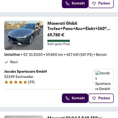
Kontakt
Parken
Maserati Ghibli
Trofeo+Pano+Acc+Elekt+360°
+V8
69.780 €
Sehr guter Preis
Unfallfrei
•
EZ 12/2020
•
59.800 km
•
427 kW (581 PS)
•
Benzin
Navi
Jacobs Sportscars GmbH
52249 Eschweiler
(
39
)
4.8 Sterne
Kontakt
Parken