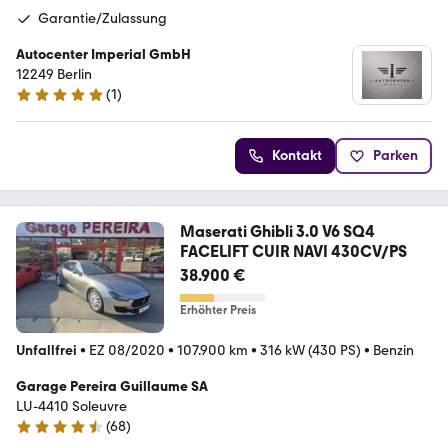
Garantie/Zulassung
Autocenter Imperial GmbH
12249 Berlin
(
1
)
5 Sterne
Kontakt
Parken
Maserati Ghibli 3.0 V6 SQ4
FACELIFT CUIR NAVI 430CV/PS
38.900 €
Erhöhter Preis
Unfallfrei
•
EZ 08/2020
•
107.900 km
•
316 kW (430 PS)
•
Benzin
Garage Pereira Guillaume SA
LU-4410 Soleuvre
(
68
)
4.3 Sterne