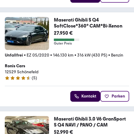
Maserati Ghibli S Q4
SoftClose*360° CAM*Bi-Xenon
27.950 €
Guter Preis
Unfallfrei
•
EZ 05/2020
•
146.130 km
•
316 kW (430 PS)
•
Benzin
Ronis Cars
12529 Schönefeld
(
5
)
4.4 Sterne
Kontakt
Parken
Maserati Ghibli 3.0 V6 GranSport
S Q4 NAVI / PANO / CAM
52.990 €