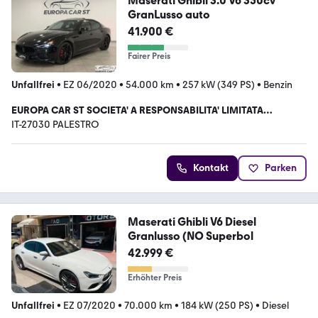
Maserati Ghibli 3.0 V6 350cv
GranLusso auto
41.900 €
Fairer Preis
Unfallfrei
•
EZ 06/2020
•
54.000 km
•
257 kW (349 PS)
•
Benzin
EUROPA CAR ST SOCIETA' A RESPONSABILITA' LIMITATA
SEMPLIFICATA
IT-27030 PALESTRO
Kontakt
Parken
Maserati Ghibli V6 Diesel
Granlusso (NO Superbol
42.999 €
Erhöhter Preis
Unfallfrei
•
EZ 07/2020
•
70.000 km
•
184 kW (250 PS)
•
Diesel