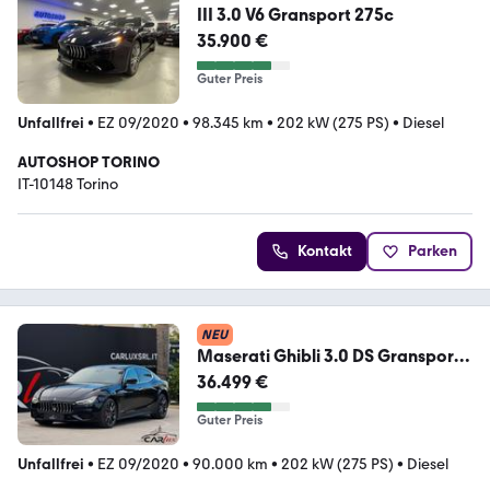
III 3.0 V6 Gransport 275c
35.900 €
Guter Preis
Unfallfrei
•
EZ 09/2020
•
98.345 km
•
202 kW (275 PS)
•
Diesel
AUTOSHOP TORINO
IT-10148 Torino
Kontakt
Parken
NEU
Maserati Ghibli 3.0 DS Gransport
275CV HARMAN\KA
36.499 €
Guter Preis
Unfallfrei
•
EZ 09/2020
•
90.000 km
•
202 kW (275 PS)
•
Diesel