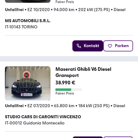
Fairer Preis
Unfallfrei
•
EZ 10/2020
•
94.000 km
•
202 kW (275 PS)
•
Diesel
MS AUTOMOBILI S.R.L.
IT-10143 TORINO
Kontakt
Parken
Maserati Ghibli V6 Diesel
Gransport
38.990 €
Fairer Preis
Unfallfrei
•
EZ 07/2020
•
65.800 km
•
184 kW (250 PS)
•
Diesel
STUDIO CARS DI CARONITI VINCENZO
IT-00012 Guidonia Montecelio