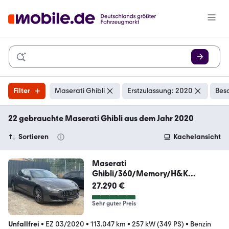
Filter
Maserati Ghibli
Erstzulassung: 2020
Bes
22 gebrauchte Maserati Ghibli aus dem Jahr 2020
Sortieren
Kachelansicht
Maserati
Ghibli/360/Memory/H&K
Sound/Tot-W./Spur/V6/Apple
27.290 €
Sehr guter Preis
Unfallfrei
•
EZ 03/2020
•
113.047 km
•
257 kW (349 PS)
•
Benzin