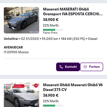
Maserati MASERATI Ghibli
Gransport IVA ESPOSTA CERCHI
20'
38.900 €
22% MwSt.
Fairer Preis
Unfallfrei
•
EZ 01/2020
•
95.000 km
•
184 kW (250 PS)
•
Diesel
AVENUECAR
IT-20900 Monza
Kontakt
Parken
Maserati Ghibli Maserati Ghibli V6
Diesel 275 CV
38.900 €
22% MwSt.