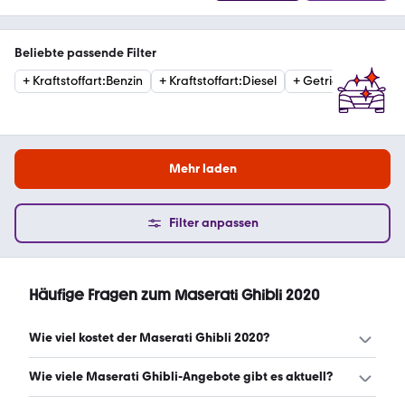
Beliebte passende Filter
+
Kraftstoffart
:
Benzin
+
Kraftstoffart
:
Diesel
+
Getriebe
:
Automat
Mehr laden
Filter anpassen
Häufige Fragen zum Maserati Ghibli 2020
Wie viel kostet der Maserati Ghibli 2020?
Ein guter Preis für einen Maserati Ghibli 2020 liegt
Wie viele Maserati Ghibli-Angebote gibt es aktuell?
zwischen 36.049 € und 44.424 €. (Stand: 9.8.2026)