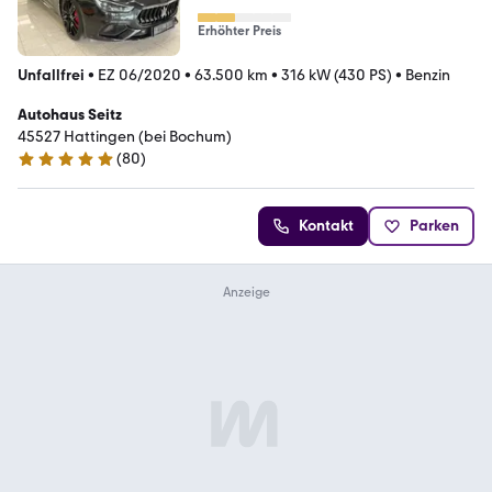
Erhöhter Preis
Unfallfrei
•
EZ 06/2020
•
63.500 km
•
316 kW (430 PS)
•
Benzin
Autohaus Seitz
45527 Hattingen (bei Bochum)
(
80
)
4.9 Sterne
Kontakt
Parken