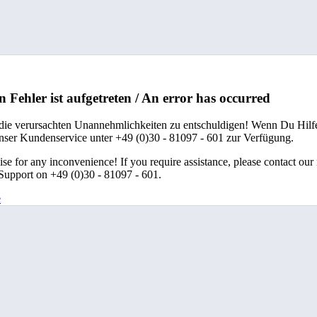
n Fehler ist aufgetreten / An error has occurred
 die verursachten Unannehmlichkeiten zu entschuldigen! Wenn Du Hilfe
unser Kundenservice unter +49 (0)30 - 81097 - 601 zur Verfügung.
se for any inconvenience! If you require assistance, please contact our
upport on +49 (0)30 - 81097 - 601.
e