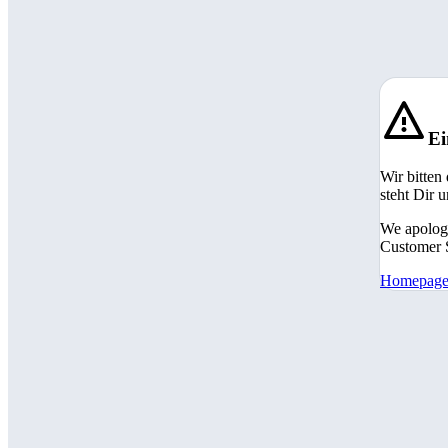
Ei
Wir bitten
steht Dir 
We apologi
Customer S
Homepag