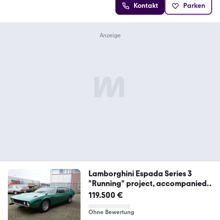
Kontakt
Parken
Lamborghini Espada Series 3
"Running" project, accompanied
b
119.500 €
Ohne Bewertung