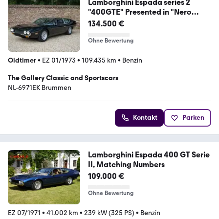
Lamborghini Espada series 2
"400GTE" Presented in "Nero
Cang
134.500 €
Ohne Bewertung
Oldtimer
•
EZ 01/1973
•
109.435 km
•
Benzin
The Gallery Classic and Sportscars
NL-6971EK Brummen
Kontakt
Parken
Lamborghini Espada 400 GT Serie
II, Matching Numbers
109.000 €
Ohne Bewertung
EZ 07/1971
•
41.002 km
•
239 kW (325 PS)
•
Benzin