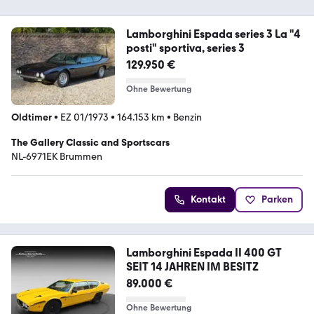
Lamborghini Espada series 3 La "4
posti" sportiva, series 3
129.950 €
Ohne Bewertung
Oldtimer
•
EZ 01/1973
•
164.153 km
•
Benzin
The Gallery Classic and Sportscars
NL-6971EK Brummen
Kontakt
Parken
Lamborghini Espada II 400 GT
SEIT 14 JAHREN IM BESITZ
89.000 €
Ohne Bewertung