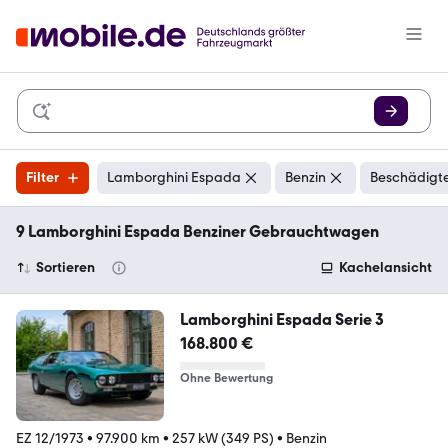
Filter
Lamborghini Espada
Benzin
Beschädigte
9 Lamborghini Espada Benziner Gebrauchtwagen
Sortieren
Kachelansicht
Lamborghini Espada Serie 3
168.800 €
Ohne Bewertung
EZ 12/1973
•
97.900 km
•
257 kW (349 PS)
•
Benzin