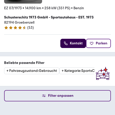
EZ 07/1973
•
14.900 km
•
258 kW (351 PS)
•
Benzin
Schusterschitz 1973 GmbH - Sportautohaus - EST. 1973
82194 Groebenzell
(
53
)
4.7 Sterne
Kontakt
Parken
Beliebte passende Filter
+
Fahrzeugzustand
:
Gebraucht
+
Kategorie
:
SportsCar
Filter anpassen