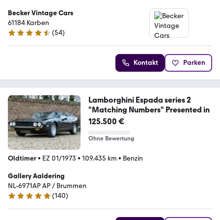
Becker Vintage Cars
61184 Karben
(
54
)
4.7 Sterne
Kontakt
Parken
Lamborghini Espada series 2
"Matching Numbers" Presented in
125.500 €
Ohne Bewertung
Oldtimer
•
EZ 01/1973
•
109.435 km
•
Benzin
Gallery Aaldering
NL-6971AP AP / Brummen
(
140
)
4.8 Sterne