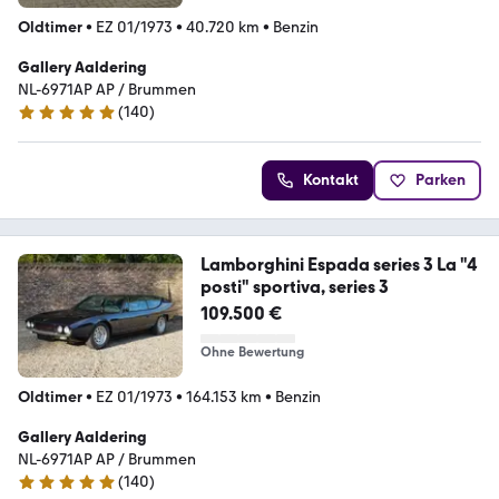
Oldtimer
•
EZ 01/1973
•
40.720 km
•
Benzin
Gallery Aaldering
NL-6971AP AP / Brummen
(
140
)
4.8 Sterne
Kontakt
Parken
Lamborghini Espada series 3 La "4
posti" sportiva, series 3
109.500 €
Ohne Bewertung
Oldtimer
•
EZ 01/1973
•
164.153 km
•
Benzin
Gallery Aaldering
NL-6971AP AP / Brummen
(
140
)
4.8 Sterne