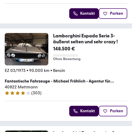
Kontakt
Parken
Lamborghini Espada Serie 3-
äußerst selten und sehr crazy !
148.500 €
Ohne Bewertung
EZ 03/1973
•
90.000 km
•
Benzin
Fantastische Fahrzeuge - Michael Fröhlich - Agentur für
Oldtimer
40822 Mettmann
(
303
)
4.2 Sterne
Kontakt
Parken