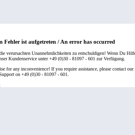
n Fehler ist aufgetreten / An error has occurred
 die verursachten Unannehmlichkeiten zu entschuldigen! Wenn Du Hilfe
unser Kundenservice unter +49 (0)30 - 81097 - 601 zur Verfügung.
se for any inconvenience! If you require assistance, please contact our
upport on +49 (0)30 - 81097 - 601.
e