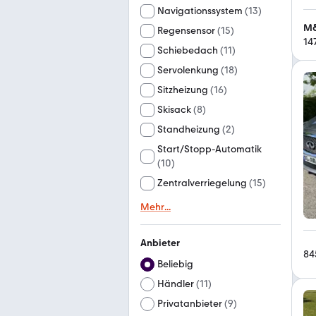
Navigationssystem
(
13
)
M&
Regensensor
(
15
)
14
Schiebedach
(
11
)
Servolenkung
(
18
)
Sitzheizung
(
16
)
Skisack
(
8
)
Standheizung
(
2
)
Start/Stopp-Automatik
(
10
)
Zentralverriegelung
(
15
)
Mehr
...
Anbieter
84
Beliebig
Händler
(
11
)
Privatanbieter
(
9
)