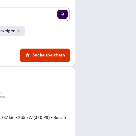
anzeigen
Suche speichern
ung
.787 km
•
235 kW (320 PS)
•
Benzin