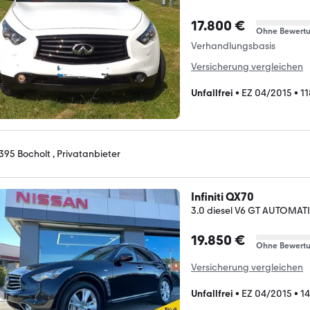
17.800 €
Ohne Bewert
Verhandlungsbasis
Versicherung vergleichen
Unfallfrei
•
EZ 04/2015
•
1
395 Bocholt , Privatanbieter
Infiniti QX70
3.0 diesel V6 GT AUTOMAT
19.850 €
Ohne Bewert
Versicherung vergleichen
Unfallfrei
•
EZ 04/2015
•
1