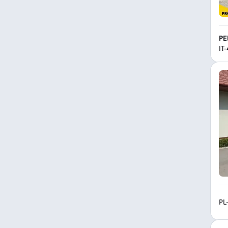
PE
IT
PL