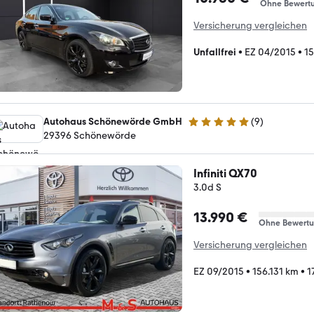
Ohne Bewert
Versicherung vergleichen
Unfallfrei
•
EZ 04/2015
•
1
Autohaus Schönewörde GmbH
(
9
)
4.9 Sterne
29396 Schönewörde
Infiniti QX70
3.0d S
13.990 €
Ohne Bewert
Versicherung vergleichen
EZ 09/2015
•
156.131 km
•
1