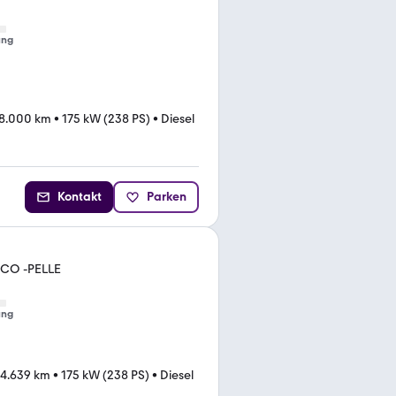
ung
18.000 km
•
175 kW (238 PS)
•
Diesel
Kontakt
Parken
ICO -PELLE
ung
44.639 km
•
175 kW (238 PS)
•
Diesel