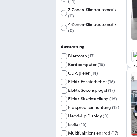
(
14
)
3-Zonen-Klimaautomatik
(
0
)
4-Zonen-Klimaautomatik
(
0
)
Ausstattung
Bluetooth
(
17
)
Bordcomputer
(
15
)
CD-Spieler
(
14
)
Elektr. Fensterheber
(
16
)
Elektr. Seitenspiegel
(
17
)
Elektr. Sitzeinstellung
(
16
)
Freisprecheinrichtung
(
12
)
Head-Up Display
(
0
)
Isofix
(
16
)
Multifunktionslenkrad
(
17
)