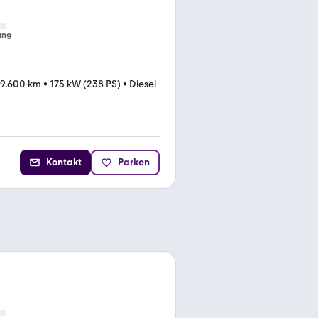
ung
59.600 km
•
175 kW (238 PS)
•
Diesel
Kontakt
Parken