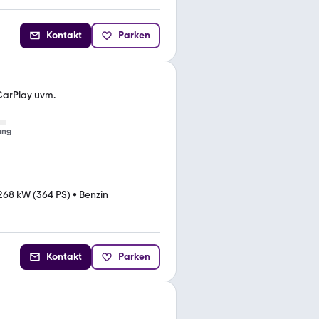
Kontakt
Parken
 CarPlay uvm.
ung
268 kW (364 PS)
•
Benzin
Kontakt
Parken