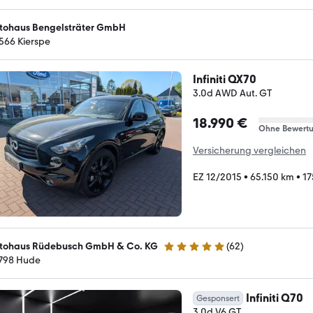
tohaus Bengelsträter GmbH
566 Kierspe
Infiniti QX70
3.0d AWD Aut. GT
18.990 €
Ohne Bewert
Versicherung vergleichen
EZ 12/2015
•
65.150 km
•
17
tohaus Rüdebusch GmbH & Co. KG
(
62
)
4.9 Sterne
798 Hude
Infiniti Q70
Gesponsert
3.0d V6 GT