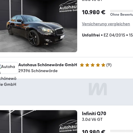
10.980 €
Ohne Bewert
Versicherung vergleichen
Unfallfrei
•
EZ 04/2015
•
1
Autohaus Schönewörde GmbH
(
9
)
4.9 Sterne
29396 Schönewörde
Infiniti Q70
3.0d V6 GT
10.980 €