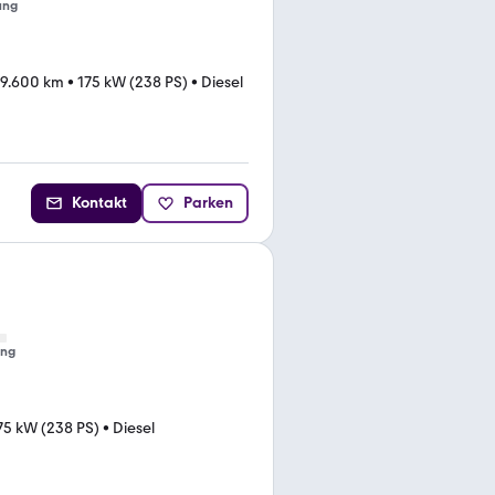
ung
59.600 km
•
175 kW (238 PS)
•
Diesel
Kontakt
Parken
ung
75 kW (238 PS)
•
Diesel