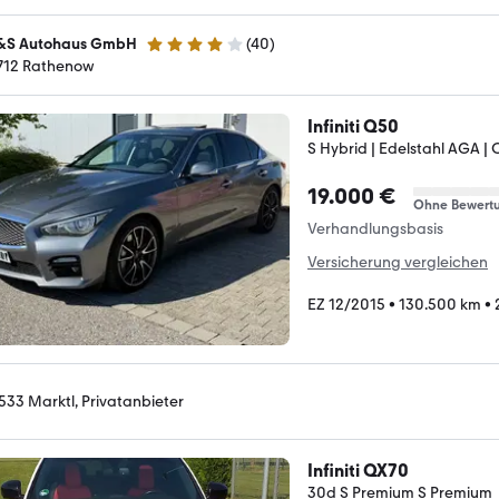
S Autohaus GmbH
(
40
)
4.1 Sterne
712 Rathenow
Infiniti Q50
S Hybrid | Edelstahl AGA |
19.000 €
Ohne Bewert
Verhandlungsbasis
Versicherung vergleichen
EZ 12/2015
•
130.500 km
•
533 Marktl, Privatanbieter
Infiniti QX70
30d S Premium S Premium