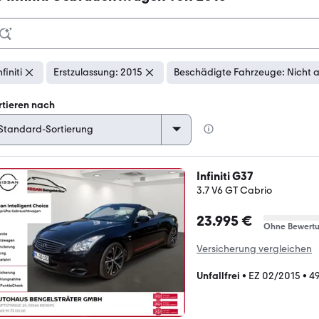
nfiniti
Erstzulassung: 2015
Beschädigte Fahrzeuge: Nicht 
rtieren nach
Infiniti G37
3.7 V6 GT Cabrio
23.995 €
Ohne Bewert
Versicherung vergleichen
Unfallfrei
•
EZ 02/2015
•
49