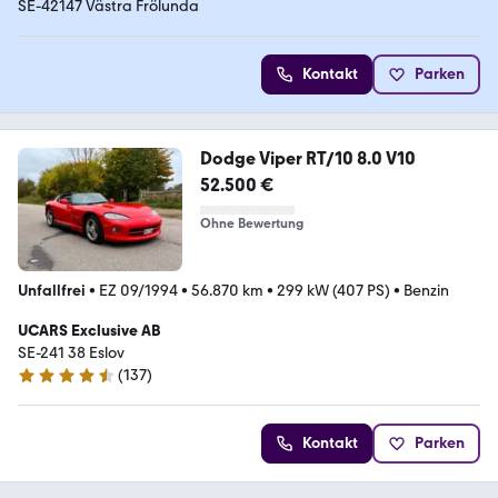
SE-42147 Västra Frölunda
Kontakt
Parken
Dodge Viper RT/10 8.0 V10
52.500 €
Ohne Bewertung
Unfallfrei
•
EZ 09/1994
•
56.870 km
•
299 kW (407 PS)
•
Benzin
UCARS Exclusive AB
SE-241 38 Eslov
(
137
)
4.7 Sterne
Kontakt
Parken