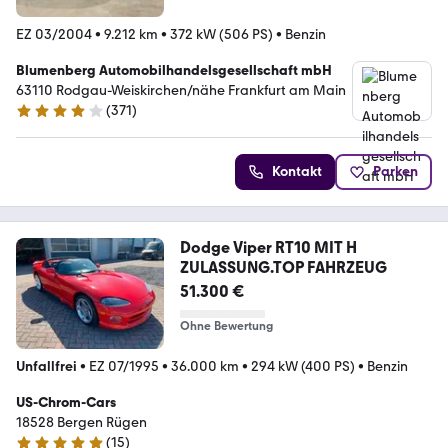
EZ 03/2004
•
9.212 km
•
372 kW (506 PS)
•
Benzin
Blumenberg Automobilhandelsgesellschaft mbH
63110 Rodgau-Weiskirchen/nähe Frankfurt am Main
(
371
)
4.2 Sterne
Kontakt
Parken
Dodge Viper RT10 MIT H
ZULASSUNG.TOP FAHRZEUG
51.300 €
Ohne Bewertung
Unfallfrei
•
EZ 07/1995
•
36.000 km
•
294 kW (400 PS)
•
Benzin
US-Chrom-Cars
18528 Bergen Rügen
(
15
)