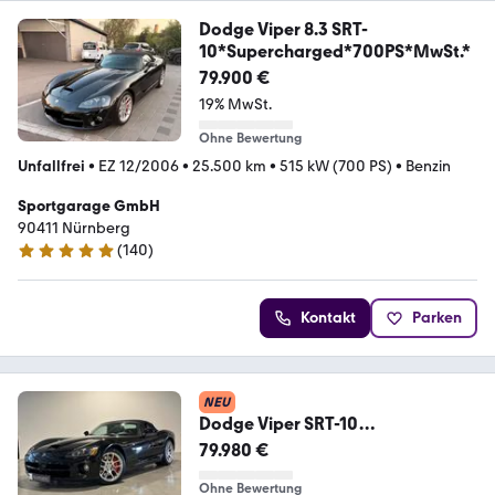
Dodge Viper 8.3 SRT-
10*Supercharged*700PS*MwSt.*
79.900 €
19% MwSt.
Ohne Bewertung
Unfallfrei
•
EZ 12/2006
•
25.500 km
•
515 kW (700 PS)
•
Benzin
Sportgarage GmbH
90411 Nürnberg
(
140
)
5 Sterne
Kontakt
Parken
NEU
Dodge Viper SRT-10
*Roadster,V10*
79.980 €
Ohne Bewertung