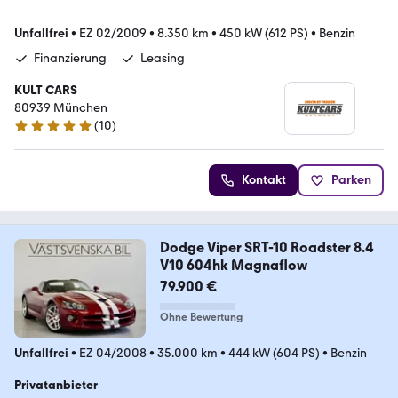
Unfallfrei
•
EZ 02/2009
•
8.350 km
•
450 kW (612 PS)
•
Benzin
Finanzierung
Leasing
KULT CARS
80939 München
(
10
)
5 Sterne
Kontakt
Parken
Dodge Viper SRT-10 Roadster 8.4
V10 604hk Magnaflow
79.900 €
Ohne Bewertung
Unfallfrei
•
EZ 04/2008
•
35.000 km
•
444 kW (604 PS)
•
Benzin
Privatanbieter