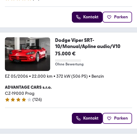
5 Sterne
Kontakt
Parken
Dodge Viper SRT-
10/Manual/Apline audio/V10
75.000 €
Ohne Bewertung
EZ 05/2006
•
22.000 km
•
372 kW (506 PS)
•
Benzin
ADVANTAGE CARS s.r.o.
CZ-19000 Prag
(
126
)
3.8 Sterne
Kontakt
Parken