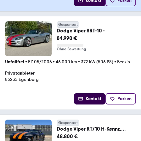
Kontakt
Parken
Gesponsert
Dodge Viper SRT-10 -
84.990 €
Ohne Bewertung
Unfallfrei
•
EZ 05/2006
•
46.000 km
•
372 kW (506 PS)
•
Benzin
Privatanbieter
85235 Egenburg
Kontakt
Parken
Gesponsert
Dodge Viper RT/10 H-Kennz,
dt.Modell WGA 66t€, KD neu
48.800 €