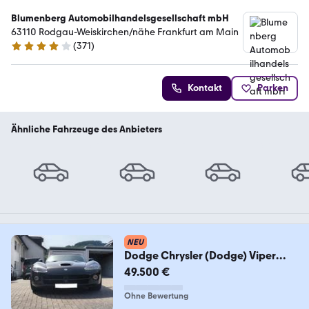
Blumenberg Automobilhandelsgesellschaft mbH
63110 Rodgau-Weiskirchen/nähe Frankfurt am Main
(
371
)
4.2 Sterne
Kontakt
Parken
Ähnliche Fahrzeuge des Anbieters
NEU
Dodge Chrysler (Dodge) Viper
SRT-10
49.500 €
Ohne Bewertung