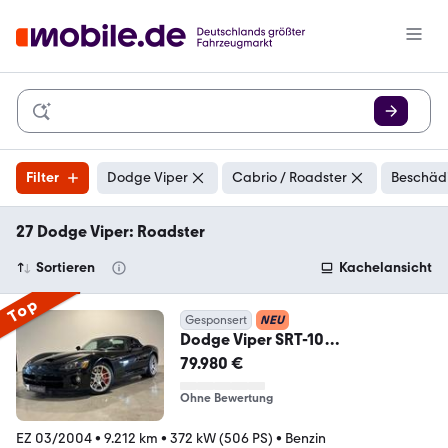
Filter
Dodge Viper
Cabrio / Roadster
Beschädi
27 Dodge Viper: Roadster
Sortieren
Kachelansicht
Top
Gesponsert
NEU
Dodge Viper SRT-10
*Roadster,V10*
79.980 €
Ohne Bewertung
EZ 03/2004
•
9.212 km
•
372 kW (506 PS)
•
Benzin