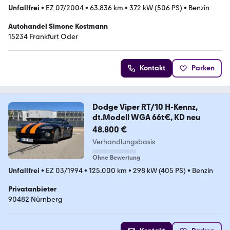
Unfallfrei
•
EZ 07/2004
•
63.836 km
•
372 kW (506 PS)
•
Benzin
Autohandel Simone Kostmann
15234 Frankfurt Oder
Kontakt
Parken
Dodge Viper RT/10 H-Kennz,
dt.Modell WGA 66t€, KD neu
48.800 €
Verhandlungsbasis
Ohne Bewertung
Unfallfrei
•
EZ 03/1994
•
125.000 km
•
298 kW (405 PS)
•
Benzin
Privatanbieter
90482 Nürnberg