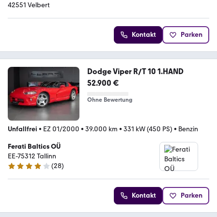
42551 Velbert
Kontakt
Parken
Dodge Viper R/T 10 1.HAND
52.900 €
Ohne Bewertung
Unfallfrei
•
EZ 01/2000
•
39.000 km
•
331 kW (450 PS)
•
Benzin
Ferati Baltics OÜ
EE-75312 Tallinn
(
28
)
4 Sterne
Kontakt
Parken