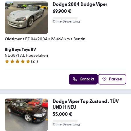
Dodge 2004 Dodge Viper
69.900 €
Ohne Bewertung
Oldtimer
•
EZ 04/2004
•
26.466 km
•
Benzin
Big Boys Toys BV
NL-3871 AL Hoevelaken
(
21
)
5 Sterne
Kontakt
Parken
Dodge Viper Top Zustand . TÜV
UND H NEU
55.000 €
Ohne Bewertung