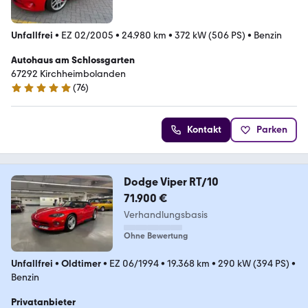
Unfallfrei
•
EZ 02/2005
•
24.980 km
•
372 kW (506 PS)
•
Benzin
Autohaus am Schlossgarten
67292 Kirchheimbolanden
(
76
)
4.9 Sterne
Kontakt
Parken
Dodge Viper RT/10
71.900 €
Verhandlungsbasis
Ohne Bewertung
Unfallfrei
•
Oldtimer
•
EZ 06/1994
•
19.368 km
•
290 kW (394 PS)
•
Benzin
Privatanbieter