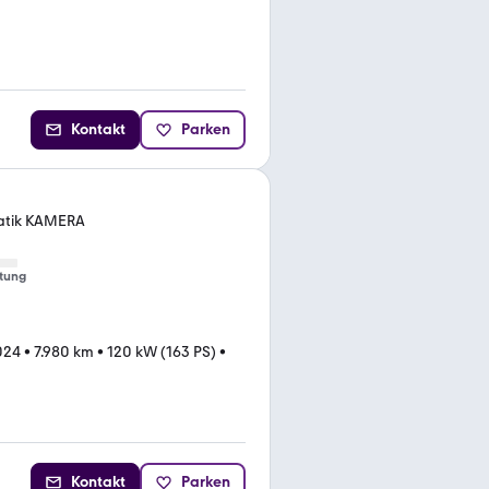
Kontakt
Parken
matik KAMERA
tung
024
•
7.980 km
•
120 kW (163 PS)
•
Kontakt
Parken