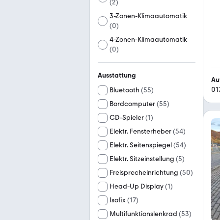
(
2
)
3-Zonen-Klimaautomatik
(
0
)
4-Zonen-Klimaautomatik
(
0
)
Ausstattung
Au
01
Bluetooth
(
55
)
Bordcomputer
(
55
)
CD-Spieler
(
1
)
Elektr. Fensterheber
(
54
)
Elektr. Seitenspiegel
(
54
)
Elektr. Sitzeinstellung
(
5
)
Freisprecheinrichtung
(
50
)
Head-Up Display
(
1
)
Isofix
(
17
)
Multifunktionslenkrad
(
53
)