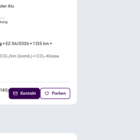
der Alu
tung
g
•
EZ 06/2026
•
1.125 km
•
 CO₂/km (komb.)
•
CO₂-Klasse
140
)
Kontakt
Parken