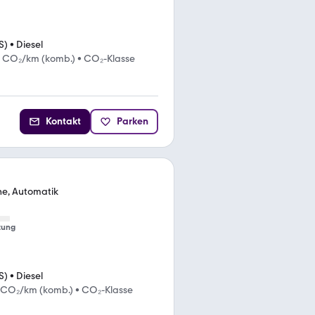
S)
•
Diesel
 CO₂/km (komb.)
•
CO₂-Klasse
Kontakt
Parken
ne, Automatik
tung
S)
•
Diesel
 CO₂/km (komb.)
•
CO₂-Klasse