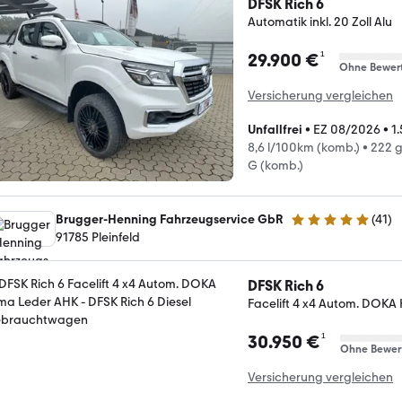
DFSK Rich 6
Automatik inkl. 20 Zoll Alu
¹
29.900 €
Ohne Bewer
Versicherung vergleichen
Unfallfrei
•
EZ 08/2026
•
1
8,6 l/100km (komb.)
•
222 
G (komb.)
Brugger-Henning Fahrzeugservice GbR
(
41
)
4.9 Sterne
91785 Pleinfeld
DFSK Rich 6
Facelift 4 x4 Autom. DOKA
¹
30.950 €
Ohne Bewer
Versicherung vergleichen