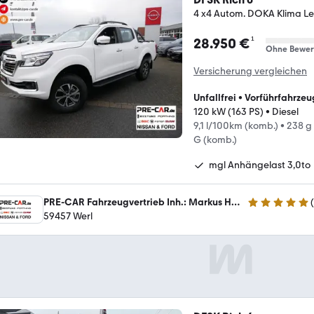
4 x4 Autom. DOKA Klima Le
¹
28.950 €
Ohne Bewer
Versicherung vergleichen
Unfallfrei
•
Vorführfahrzeu
120 kW (163 PS)
•
Diesel
9,1 l/100km (komb.)
•
238 g
G (komb.)
mgl Anhängelast 3,0to
PRE-CAR Fahrzeugvertrieb Inh.: Markus Hentze e. K.
(
5 Sterne
59457 Werl