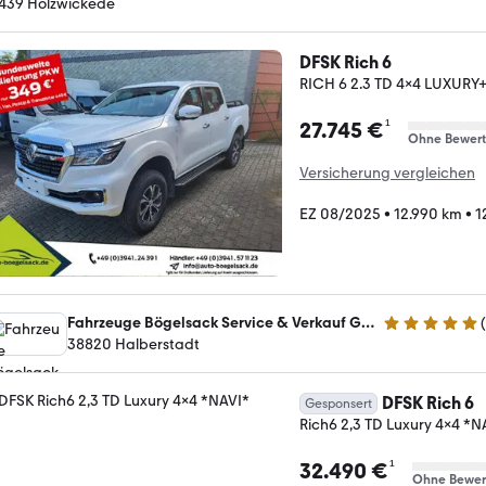
439 Holzwickede
DFSK Rich 6
RICH 6 2.3 TD 4x4 LUXU
¹
27.745 €
Ohne Bewer
Versicherung vergleichen
EZ 08/2025
•
12.990 km
•
1
Fahrzeuge Bögelsack Service & Verkauf GmbH
(
5 Sterne
38820 Halberstadt
DFSK Rich 6
Gesponsert
Rich6 2,3 TD Luxury 4x4 *N
¹
32.490 €
Ohne Bewer