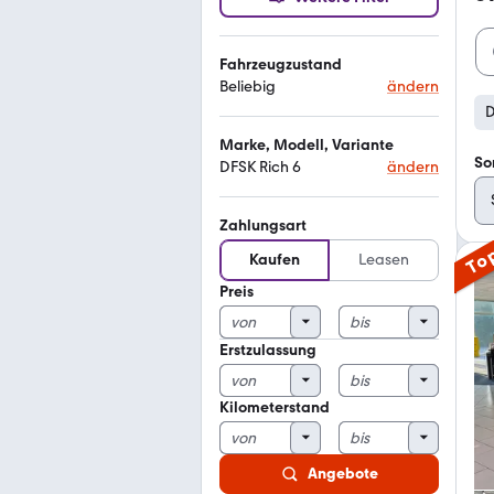
Fahrzeugzustand
Beliebig
ändern
D
Marke, Modell, Variante
So
DFSK Rich 6
ändern
Zahlungsart
To
Kaufen
Leasen
Preis
Erstzulassung
Kilometerstand
Angebote