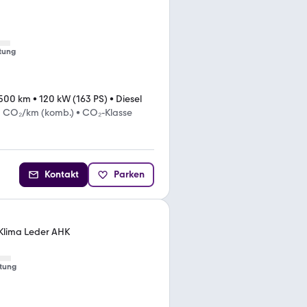
tung
.500 km
•
120 kW (163 PS)
•
Diesel
g CO₂/km (komb.)
•
CO₂-Klasse
Kontakt
Parken
 Klima Leder AHK
tung