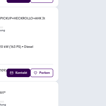
RY+PICKUP+HECKROLLO+AHK 3t
tung
20 kW (163 PS)
•
Diesel
109
)
Kontakt
Parken
AVI*
tung