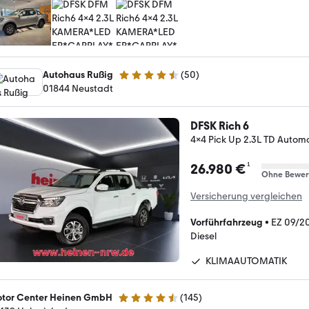
Autohaus Rußig
(
50
)
4.3 Sterne
01844 Neustadt
DFSK Rich 6
4x4 Pick Up 2.3L TD Auto
¹
26.980 €
Ohne Bewer
Versicherung vergleichen
Vorführfahrzeug
•
EZ 09/2
Diesel
KLIMAAUTOMATIK
tor Center Heinen GmbH
(
145
)
4.5 Sterne