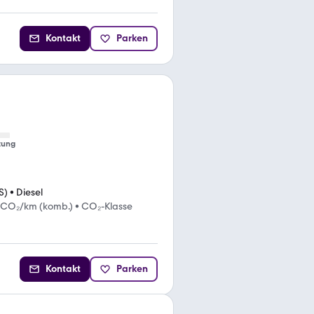
Kontakt
Parken
tung
S)
•
Diesel
 CO₂/km (komb.)
•
CO₂-Klasse
Kontakt
Parken