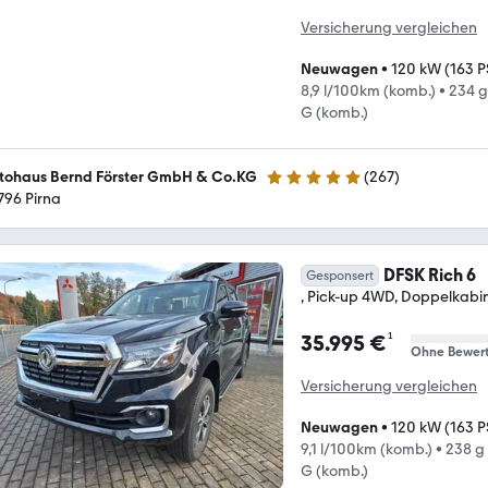
Versicherung vergleichen
Neuwagen
•
120 kW (163 P
8,9 l/100km (komb.)
•
234 g
G (komb.)
tohaus Bernd Förster GmbH & Co.KG
(
267
)
4.8 Sterne
796 Pirna
DFSK Rich 6
Gesponsert
, Pick-up 4WD, Doppelkabi
¹
35.995 €
Ohne Bewer
Versicherung vergleichen
Neuwagen
•
120 kW (163 P
9,1 l/100km (komb.)
•
238 g
G (komb.)