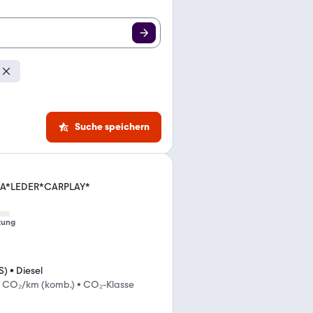
Suche speichern
ERA*LEDER*CARPLAY*
tung
S)
•
Diesel
 CO₂/km (komb.)
•
CO₂-Klasse