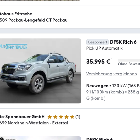
tohaus Fritzsche
509 Pockau-Lengefeld OT Pockau
DFSK Rich 6
Gesponsert
Pick UP Automatik
¹
35.995 €
Ohne Bewer
Versicherung vergleichen
Neuwagen
•
120 kW (163 P
9,1 l/100km (komb.)
•
238 g
G (komb.)
to-Spannbauer GmbH
(
1
)
5 Sterne
699 Nordrhein-Westfalen - Extertal
DFSK Rich 6