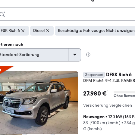
FSK Rich 6
Diesel
Beschädigte Fahrzeuge: Nicht anzeigen
rtieren nach
p
DFSK Rich 6
Gesponsert
DFM Rich6 4x4 2.3L KAM
¹
27.980 €
Ohne Bewer
Versicherung vergleichen
Neuwagen
•
120 kW (163 P
8,9 l/100km (komb.)
•
234 g
G (komb.)