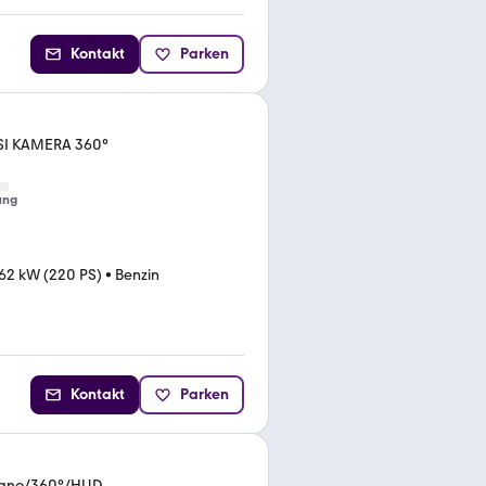
Kontakt
Parken
 SI KAMERA 360°
ung
62 kW (220 PS)
•
Benzin
Kontakt
Parken
Pano/360°/HUD