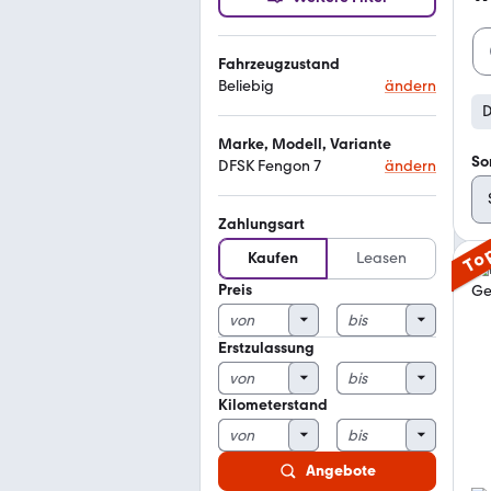
Fahrzeugzustand
Beliebig
ändern
D
Marke, Modell, Variante
So
DFSK Fengon 7
ändern
Zahlungsart
To
Kaufen
Leasen
Preis
Erstzulassung
Kilometerstand
Angebote