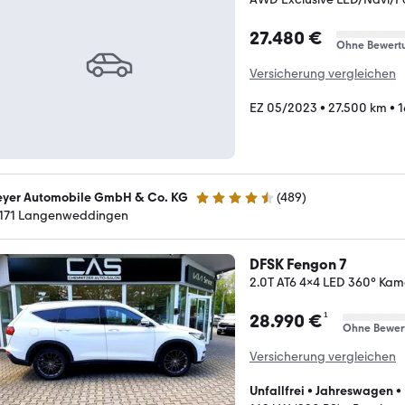
27.480 €
Ohne Bewert
Versicherung vergleichen
EZ 05/2023
•
27.500 km
•
1
yer Automobile GmbH & Co. KG
(
489
)
4.6 Sterne
171 Langenweddingen
DFSK Fengon 7
2.0T AT6 4x4 LED 360° Ka
¹
28.990 €
Ohne Bewer
Versicherung vergleichen
Unfallfrei
•
Jahreswagen
•