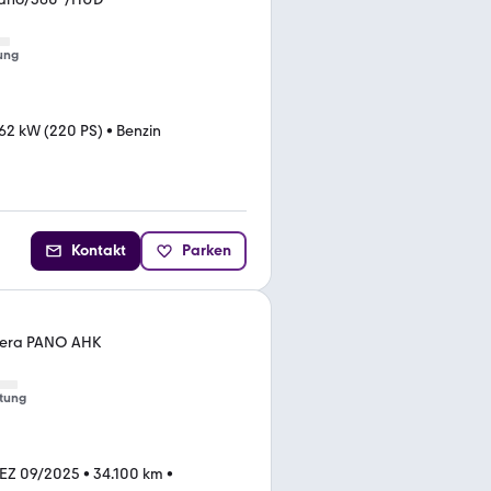
ung
62 kW (220 PS)
•
Benzin
Kontakt
Parken
mera PANO AHK
tung
EZ 09/2025
•
34.100 km
•