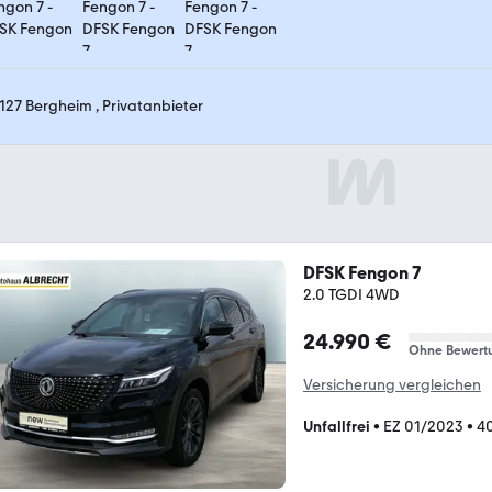
127 Bergheim , Privatanbieter
DFSK Fengon 7
2.0 TGDI 4WD
24.990 €
Ohne Bewert
Versicherung vergleichen
Unfallfrei
•
EZ 01/2023
•
4