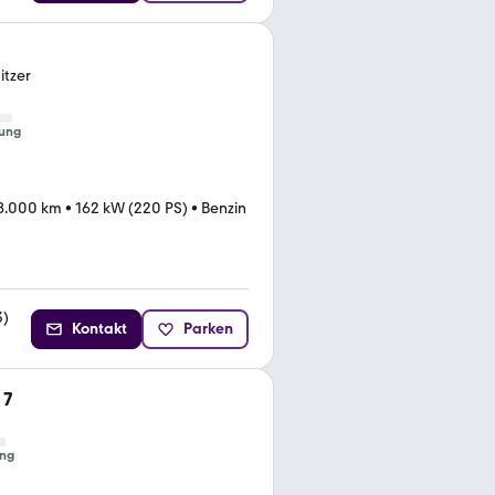
itzer
ung
8.000 km
•
162 kW (220 PS)
•
Benzin
3
)
Kontakt
Parken
 7
ng