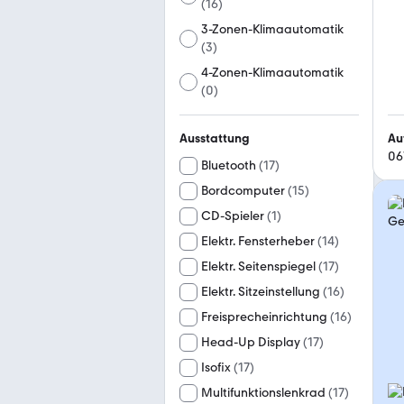
(
16
)
3-Zonen-Klimaautomatik
(
3
)
4-Zonen-Klimaautomatik
(
0
)
Au
Ausstattung
06
Bluetooth
(
17
)
Bordcomputer
(
15
)
CD-Spieler
(
1
)
Elektr. Fensterheber
(
14
)
Elektr. Seitenspiegel
(
17
)
Elektr. Sitzeinstellung
(
16
)
Freisprecheinrichtung
(
16
)
Head-Up Display
(
17
)
Isofix
(
17
)
Multifunktionslenkrad
(
17
)