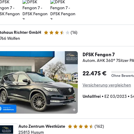
tohaus Richter GmbH
(
16
)
3.7 Sterne
766 Wolfen
DFSK Fengon 7
Autom. AHK 360° 7Sitzer P
22.475 €
Ohne Bewert
Versicherung vergleichen
Unfallfrei
•
EZ 03/2023
•
5
Auto Zentrum Westküste
(
162
)
4.7 Sterne
25813 Husum