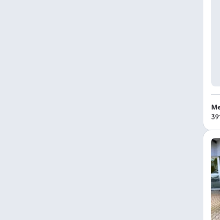
Me
39