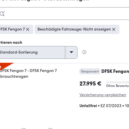
FSK Fengon 7
Beschädigte Fahrzeuge: Nicht anzeigen
rtieren nach
p
DFSK Fengon
Gesponsert
27.995 €
Ohne Bewertu
Versicherung vergleichen
Unfallfrei
•
EZ 07/2023
•
1