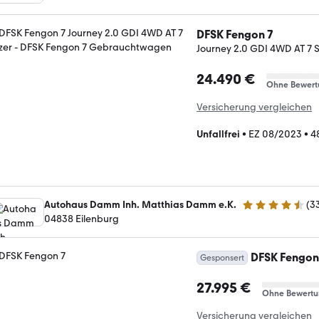
DFSK Fengon 7
Journey 2.0 GDI 4WD AT 7 S
24.490 €
Ohne Bewert
Versicherung vergleichen
Unfallfrei
•
EZ 08/2023
•
4
Autohaus Damm Inh. Matthias Damm e.K.
(
3
4.7 Sterne
04838 Eilenburg
DFSK Fengon
Gesponsert
27.995 €
Ohne Bewertu
Versicherung vergleichen