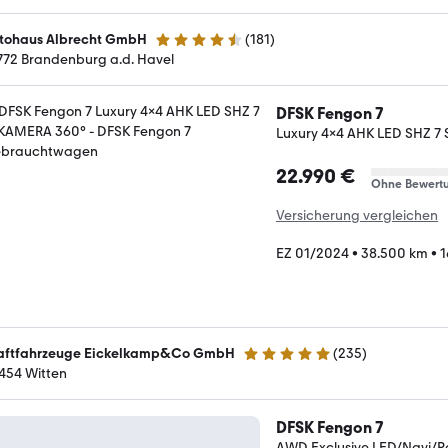
tohaus Albrecht GmbH
(
181
)
4.3 Sterne
772 Brandenburg a.d. Havel
DFSK Fengon 7
Luxury 4x4 AHK LED SHZ 7
22.990 €
Ohne Bewert
Versicherung vergleichen
EZ 01/2024
•
38.500 km
•
1
aftfahrzeuge Eickelkamp&Co GmbH
(
235
)
4.8 Sterne
454 Witten
DFSK Fengon 7
AWD Exclusive LED/Navi/