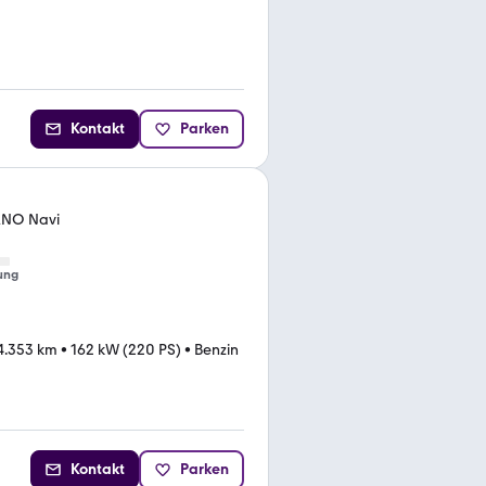
Kontakt
Parken
ANO Navi
ung
4.353 km
•
162 kW (220 PS)
•
Benzin
Kontakt
Parken