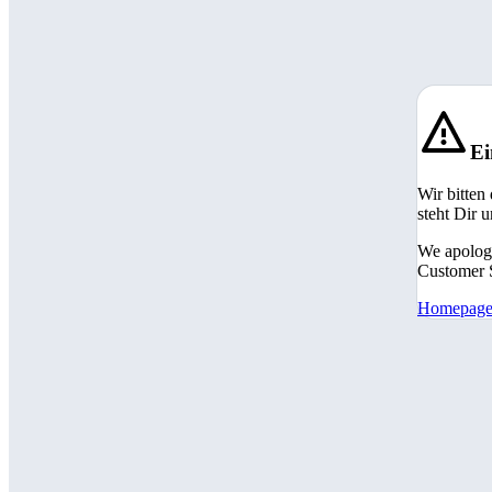
Ei
Wir bitten
steht Dir 
We apologi
Customer S
Homepag