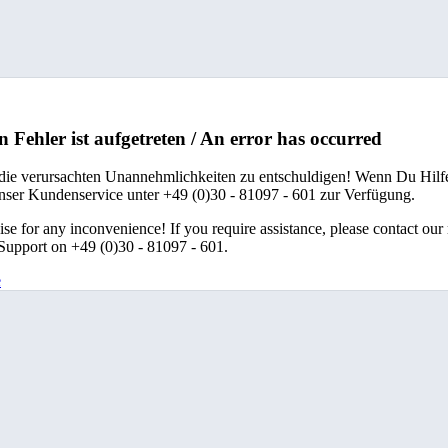
n Fehler ist aufgetreten / An error has occurred
 die verursachten Unannehmlichkeiten zu entschuldigen! Wenn Du Hilfe
unser Kundenservice unter +49 (0)30 - 81097 - 601 zur Verfügung.
se for any inconvenience! If you require assistance, please contact our
upport on +49 (0)30 - 81097 - 601.
e