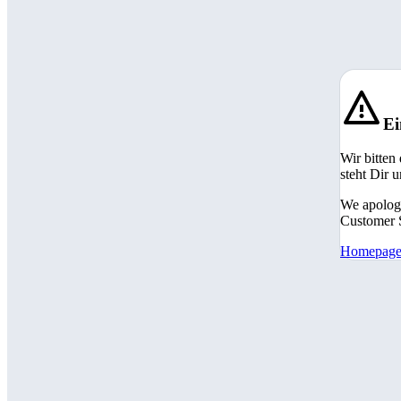
Ei
Wir bitten
steht Dir 
We apologi
Customer S
Homepag