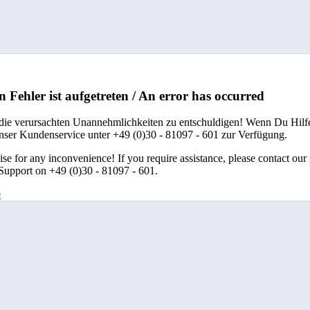
n Fehler ist aufgetreten / An error has occurred
 die verursachten Unannehmlichkeiten zu entschuldigen! Wenn Du Hilfe
unser Kundenservice unter +49 (0)30 - 81097 - 601 zur Verfügung.
se for any inconvenience! If you require assistance, please contact our
upport on +49 (0)30 - 81097 - 601.
e