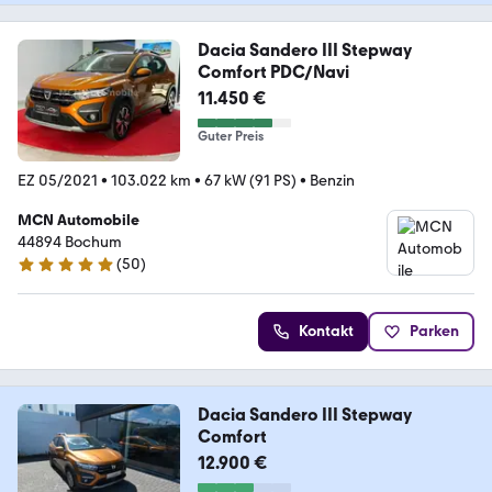
Dacia Sandero III Stepway
Comfort PDC/Navi
11.450 €
Guter Preis
EZ 05/2021
•
103.022 km
•
67 kW (91 PS)
•
Benzin
MCN Automobile
44894 Bochum
(
50
)
5 Sterne
Kontakt
Parken
Dacia Sandero III Stepway
Comfort
12.900 €