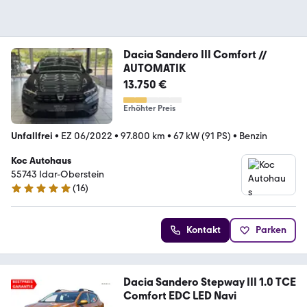
Dacia Sandero III Comfort //
AUTOMATIK
13.750 €
Erhöhter Preis
Unfallfrei
•
EZ 06/2022
•
97.800 km
•
67 kW (91 PS)
•
Benzin
Koc Autohaus
55743 Idar-Oberstein
(
16
)
5 Sterne
Kontakt
Parken
Dacia Sandero Stepway III 1.0 TCE
Comfort EDC LED Navi