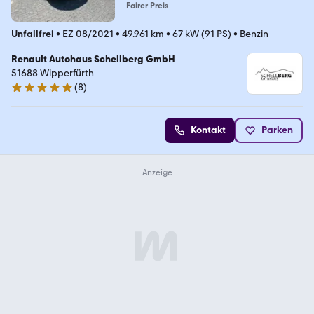
Fairer Preis
Unfallfrei
•
EZ 08/2021
•
49.961 km
•
67 kW (91 PS)
•
Benzin
Renault Autohaus Schellberg GmbH
51688 Wipperfürth
(
8
)
5 Sterne
Kontakt
Parken