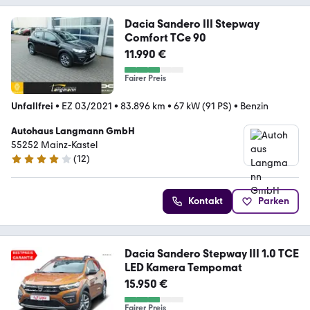
Dacia Sandero III Stepway
Comfort TCe 90
11.990 €
Fairer Preis
Unfallfrei
•
EZ 03/2021
•
83.896 km
•
67 kW (91 PS)
•
Benzin
Autohaus Langmann GmbH
55252 Mainz-Kastel
(
12
)
4 Sterne
Kontakt
Parken
Dacia Sandero Stepway III 1.0 TCE
LED Kamera Tempomat
15.950 €
Fairer Preis