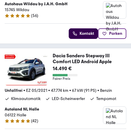
Autohaus Wildau by J.A.H. GmbH
15745 Wildau
(
56
)
4.8 Sterne
Kontakt
Parken
Dacia Sandero Stepway III
Comfort LED Android Apple
14.490 €
Fairer Preis
Unfallfrei
•
EZ 05/2021
•
47.774 km
•
67 kW (91 PS)
•
Benzin
Klimaautomatik
LED-Scheinwerfer
Tempomat
Autoland NL Halle
06122 Halle
(
42
)
4.8 Sterne