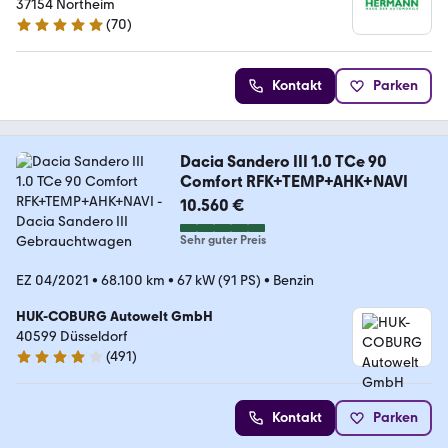
37154 Northeim
(
70
)
5 Sterne
Kontakt
Parken
Dacia Sandero III 1.0 TCe 90
Comfort RFK+TEMP+AHK+NAVI
10.560 €
Sehr guter Preis
EZ 04/2021
•
68.100 km
•
67 kW (91 PS)
•
Benzin
HUK-COBURG Autowelt GmbH
40599 Düsseldorf
(
491
)
4.1 Sterne
Kontakt
Parken