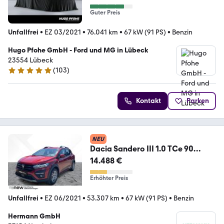
Guter Preis
Unfallfrei
•
EZ 03/2021
•
76.041 km
•
67 kW (91 PS)
•
Benzin
Hugo Pfohe GmbH - Ford und MG in Lübeck
23554 Lübeck
(
103
)
4.8 Sterne
Kontakt
Parken
NEU
Dacia Sandero III 1.0 TCe 90
Stepway Comfort CAM*LED
14.488 €
Erhöhter Preis
Unfallfrei
•
EZ 06/2021
•
53.307 km
•
67 kW (91 PS)
•
Benzin
Hermann GmbH