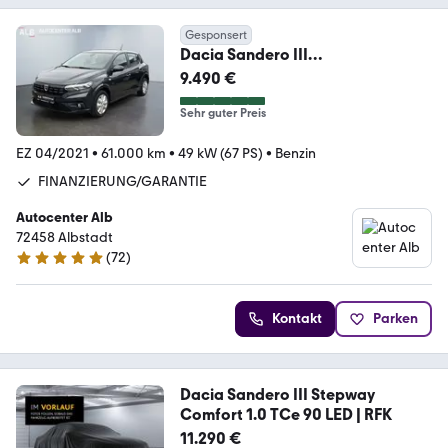
Gesponsert
Dacia Sandero III
Comfort/KLIMA/1.HAND/CARPLA
9.490 €
Y/EURO6/
Sehr guter Preis
EZ 04/2021
•
61.000 km
•
49 kW (67 PS)
•
Benzin
FINANZIERUNG/GARANTIE
Autocenter Alb
72458 Albstadt
(
72
)
4.8 Sterne
Kontakt
Parken
Dacia Sandero III Stepway
Comfort 1.0 TCe 90 LED | RFK
11.290 €