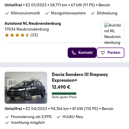
Unfallfrei
•
EZ 01/2023
•
58.711 km
•
67 kW (91 PS)
•
Benzin
Klimaautomatik
Navigationssystem
Sitzheizung
Autoland NL Neubrandenburg
17036 Neubrandenburg
(
33
)
4.6 Sterne
Kontakt
Parken
Dacia Sandero III Stepway
Expression+
12.490 €
Sehr guter Preis
Unfallfrei
•
EZ 04/2023
•
94.766 km
•
81 kW (110 PS)
•
Benzin
Finanzierung ab 2,99%
HU/AU Neu
Inzahlung möglich