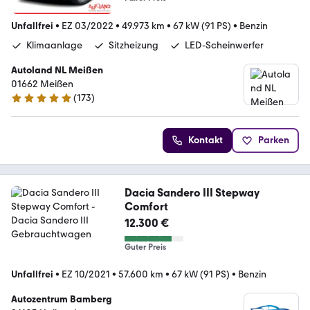
Unfallfrei
•
EZ 03/2022
•
49.973 km
•
67 kW (91 PS)
•
Benzin
Klimaanlage
Sitzheizung
LED-Scheinwerfer
Autoland NL Meißen
01662 Meißen
(
173
)
4.8 Sterne
Kontakt
Parken
Dacia Sandero III Stepway
Comfort
12.300 €
Guter Preis
Unfallfrei
•
EZ 10/2021
•
57.600 km
•
67 kW (91 PS)
•
Benzin
Autozentrum Bamberg