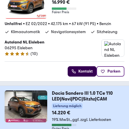
16.990 €
Fairer Preis
Unfallfrei
•
EZ 02/2022
•
42.175 km
•
67 kW (91 PS)
•
Benzin
Klimaautomatik
Navigationssystem
Sitzheizung
Autoland NL Eisleben
06295 Eisleben
(
10
)
4.6 Sterne
Kontakt
Parken
Dacia Sandero III 1.0 TCe 110
LED|Navi|PDC|Sitzhz|CAM
Lieferung möglich
14.220 €
19% MwSt.
ggf. zzgl. Lieferkosten
Guter Preis