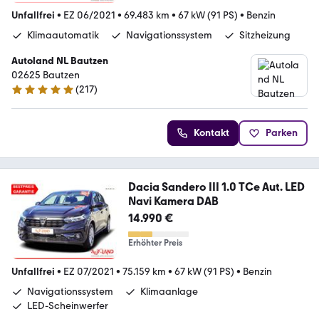
Unfallfrei
•
EZ 06/2021
•
69.483 km
•
67 kW (91 PS)
•
Benzin
Klimaautomatik
Navigationssystem
Sitzheizung
Autoland NL Bautzen
02625 Bautzen
(
217
)
4.8 Sterne
Kontakt
Parken
Dacia Sandero III 1.0 TCe Aut. LED
Navi Kamera DAB
14.990 €
Erhöhter Preis
Unfallfrei
•
EZ 07/2021
•
75.159 km
•
67 kW (91 PS)
•
Benzin
Navigationssystem
Klimaanlage
LED-Scheinwerfer