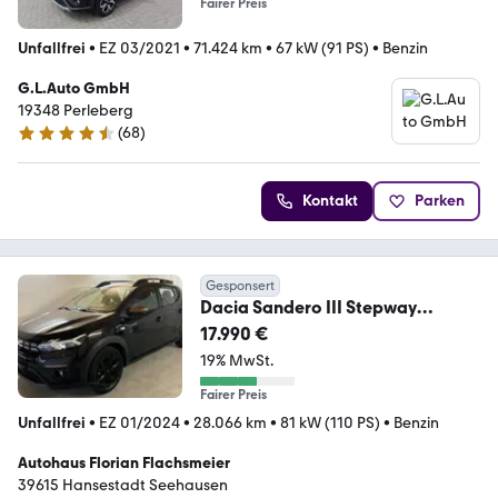
Fairer Preis
Unfallfrei
•
EZ 03/2021
•
71.424 km
•
67 kW (91 PS)
•
Benzin
G.L.Auto GmbH
19348 Perleberg
(
68
)
4.3 Sterne
Kontakt
Parken
Gesponsert
Dacia Sandero III Stepway
Extreme+ Klima Navi SHZ PDC
17.990 €
19% MwSt.
Fairer Preis
Unfallfrei
•
EZ 01/2024
•
28.066 km
•
81 kW (110 PS)
•
Benzin
Autohaus Florian Flachsmeier
39615 Hansestadt Seehausen