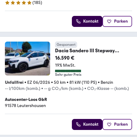
(
185
)
5 Sterne
Kontakt
Parken
Gesponsert
Dacia Sandero III Stepway
Essential TCe 110
16.590 €
19% MwSt.
Sehr guter Preis
Unfallfrei
•
EZ 06/2026
•
50 km
•
81 kW (110 PS)
•
Benzin
-- l/100km (komb.)
•
-- g CO₂/km (komb.)
•
CO₂-Klasse -- (komb.)
Autocenter-Loos GbR
91578 Leutershausen
Kontakt
Parken