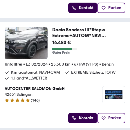
Kontakt
Parken
Dacia Sandero III*Stepw
Extreme+AUTOM*NAVI
Klimaautom.
16.480 €
Guter Preis
Unfallfrei
•
EZ 02/2024
•
25.300 km
•
67 kW (91 PS)
•
Benzin
Klimaautomat. NAVI+CAM
EXTREME Sitzheiz. TOTW
1.Hand*ALLWETTER
AUTOCENTER SALOMON GmbH
42651 Solingen
(
146
)
5 Sterne
Kontakt
Parken