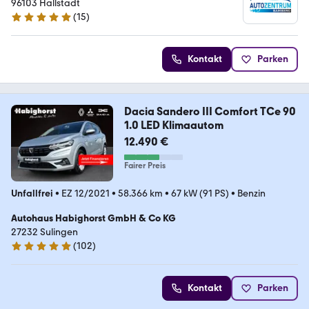
96103 Hallstadt
(
15
)
5 Sterne
Kontakt
Parken
Dacia Sandero III Comfort TCe 90
1.0 LED Klimaautom
12.490 €
Fairer Preis
Unfallfrei
•
EZ 12/2021
•
58.366 km
•
67 kW (91 PS)
•
Benzin
Autohaus Habighorst GmbH & Co KG
27232 Sulingen
(
102
)
5 Sterne
Kontakt
Parken