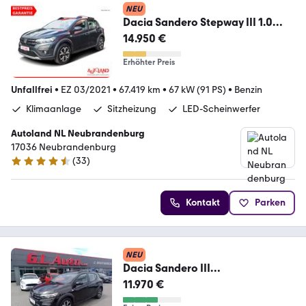
NEU
Dacia Sandero Stepway III 1.0
Comfort LED Kamera DAB
14.950 €
Erhöhter Preis
Unfallfrei
•
EZ 03/2021
•
67.419 km
•
67 kW (91 PS)
•
Benzin
Klimaanlage
Sitzheizung
LED-Scheinwerfer
Autoland NL Neubrandenburg
17036 Neubrandenburg
(
33
)
4.6 Sterne
Kontakt
Parken
NEU
Dacia Sandero III
Stepway/NAVI/KAM/PDC/KLIMA/
11.970 €
TEMPO