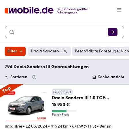
Filter
Dacia Sandero iii
Beschädigte Fahrzeuge: Nich
794 Dacia Sandero III Gebrauchtwagen
Sortieren
Kachelansicht
Top
Gesponsert
Dacia Sandero III 1.0 TCE
Expression LED Android Apple
15.950 €
Fairer Preis
Unfallfrei
•
EZ 03/2024
•
41.924 km
•
67 kW (91 PS)
•
Benzin