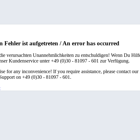
n Fehler ist aufgetreten / An error has occurred
 die verursachten Unannehmlichkeiten zu entschuldigen! Wenn Du Hilfe
unser Kundenservice unter +49 (0)30 - 81097 - 601 zur Verfügung.
se for any inconvenience! If you require assistance, please contact our
upport on +49 (0)30 - 81097 - 601.
e