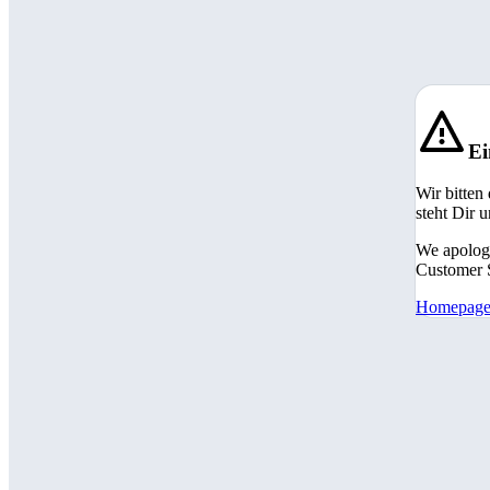
Ei
Wir bitten
steht Dir 
We apologi
Customer S
Homepag