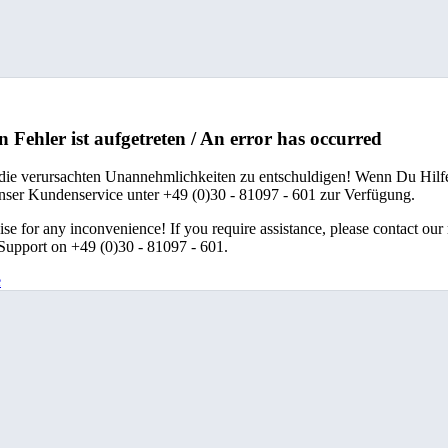
n Fehler ist aufgetreten / An error has occurred
 die verursachten Unannehmlichkeiten zu entschuldigen! Wenn Du Hilfe
unser Kundenservice unter +49 (0)30 - 81097 - 601 zur Verfügung.
se for any inconvenience! If you require assistance, please contact our
upport on +49 (0)30 - 81097 - 601.
e