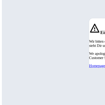
Ei
Wir bitten
steht Dir 
We apologi
Customer S
Homepag