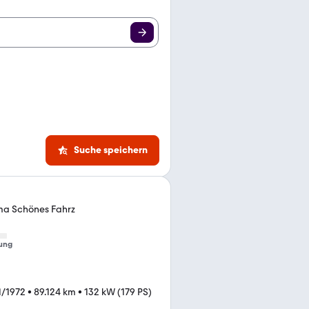
Suche speichern
ima Schönes Fahrz
ung
1/1972
•
89.124 km
•
132 kW (179 PS)