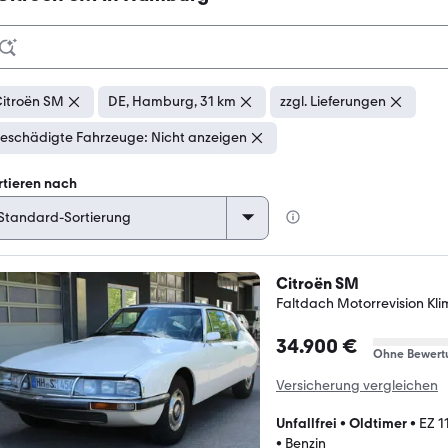
itroën SM
DE, Hamburg, 31 km
zzgl. Lieferungen
eschädigte Fahrzeuge: Nicht anzeigen
rtieren nach
Citroën SM
Faltdach Motorrevision Kl
34.900 €
Ohne Bewert
Versicherung vergleichen
Unfallfrei
•
Oldtimer
•
EZ 1
•
Benzin