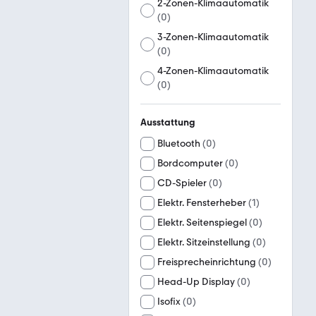
2-Zonen-Klimaautomatik
(
0
)
3-Zonen-Klimaautomatik
(
0
)
4-Zonen-Klimaautomatik
(
0
)
Ausstattung
Bluetooth
(
0
)
Bordcomputer
(
0
)
CD-Spieler
(
0
)
Elektr. Fensterheber
(
1
)
Elektr. Seitenspiegel
(
0
)
Elektr. Sitzeinstellung
(
0
)
Freisprecheinrichtung
(
0
)
Head-Up Display
(
0
)
Isofix
(
0
)