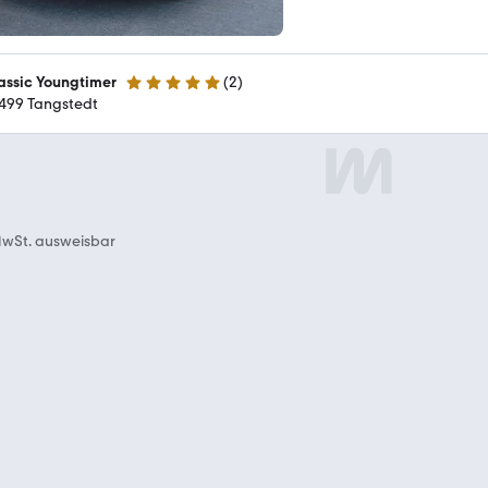
assic Youngtimer
(
2
)
5 Sterne
499 Tangstedt
wSt. ausweisbar