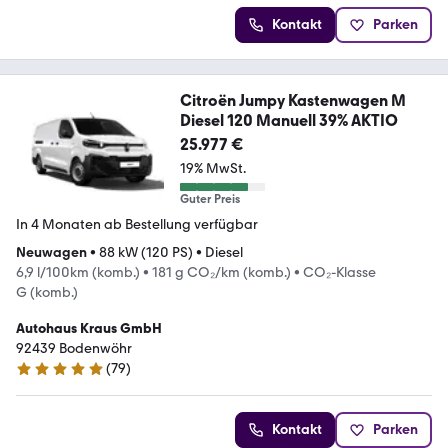
Kontakt
Parken
Citroën Jumpy Kastenwagen M
Diesel 120 Manuell 39% AKTIO
25.977 €
19% MwSt.
Guter Preis
In 4 Monaten ab Bestellung verfügbar
Neuwagen
•
88 kW (120 PS)
•
Diesel
6,9 l/100km (komb.)
•
181 g CO₂/km (komb.)
•
CO₂-Klasse
G (komb.)
Autohaus Kraus GmbH
92439 Bodenwöhr
(
79
)
5 Sterne
Kontakt
Parken