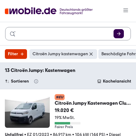
Filter
Citroën Jumpy kastenwagen
Beschädigte Fahr
13 Citroën Jumpy: Kastenwagen
Sortieren
Kachelansicht
NEU
Citroën Jumpy Kastenwagen Club
XL BlueHDi 145 S&S EAT8
19.020 €
19% MwSt.
Fairer Preis
Unfallfrei
•
EZ 01/2023
•
86.917 km
•
106 kW (144 PS)
•
Diesel