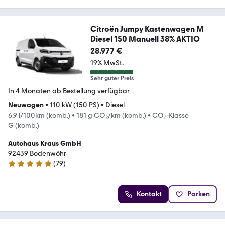
Citroën Jumpy Kastenwagen M
Diesel 150 Manuell 38% AKTIO
28.977 €
19% MwSt.
Sehr guter Preis
In 4 Monaten ab Bestellung verfügbar
Neuwagen
•
110 kW (150 PS)
•
Diesel
6,9 l/100km (komb.)
•
181 g CO₂/km (komb.)
•
CO₂-Klasse
G (komb.)
Autohaus Kraus GmbH
92439 Bodenwöhr
(
79
)
5 Sterne
Kontakt
Parken