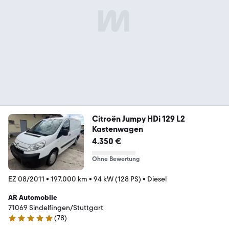
Citroën Jumpy HDi 129 L2
Kastenwagen
4.350 €
Ohne Bewertung
EZ 08/2011
•
197.000 km
•
94 kW (128 PS)
•
Diesel
AR Automobile
71069 Sindelfingen/Stuttgart
(
78
)
5 Sterne