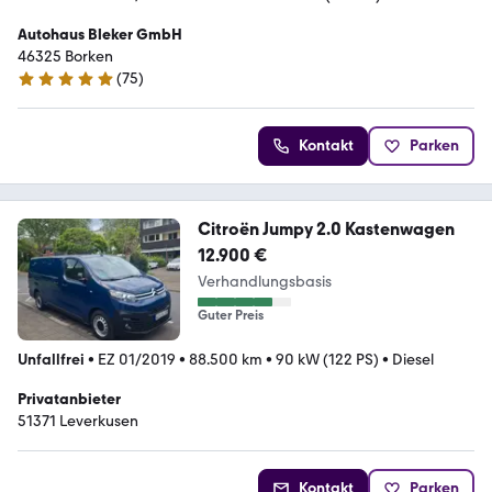
Autohaus Bleker GmbH
46325 Borken
(
75
)
4.8 Sterne
Kontakt
Parken
Citroën Jumpy 2.0 Kastenwagen
12.900 €
Verhandlungsbasis
Guter Preis
Unfallfrei
•
EZ 01/2019
•
88.500 km
•
90 kW (122 PS)
•
Diesel
Privatanbieter
51371 Leverkusen
Kontakt
Parken