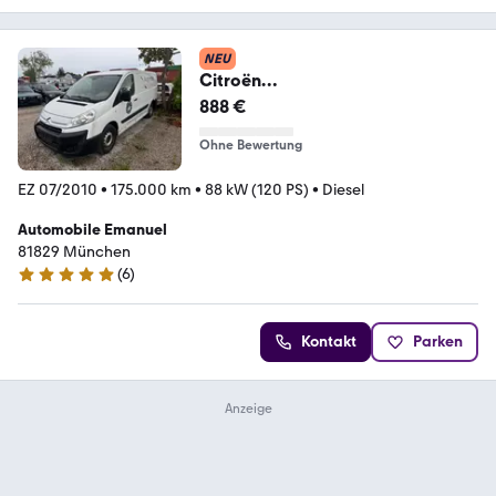
NEU
Citroën
*Jumpy*2.0*Kastenwagen*PDC*Z
888 €
V*
Ohne Bewertung
EZ 07/2010
•
175.000 km
•
88 kW (120 PS)
•
Diesel
Automobile Emanuel
81829 München
(
6
)
5 Sterne
Kontakt
Parken