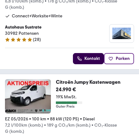
6,8 l/100km (komb.)
•
178 g CO₂/km (komb.)
•
CO₂-Klasse
G (komb.)
Connect+Worksite+Winte
Autohaus Sustrate
30982 Pattensen
(
28
)
5 Sterne
Kontakt
Parken
Citroën Jumpy Kastenwagen
24.990 €
19% MwSt.
Guter Preis
EZ 05/2026
•
100 km
•
88 kW (120 PS)
•
Diesel
7,2 l/100km (komb.)
•
189 g CO₂/km (komb.)
•
CO₂-Klasse
G (komb.)