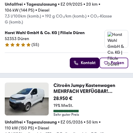
Unfallfrei
•
Tageszulassung
•
EZ 09/2025
•
20 km
•
106 kW (144 PS)
•
Diesel
7,3 l/100km (komb.)
•
192 g CO₂/km (komb.)
•
CO₂-Klasse
G (komb.)
Horst Wahl GmbH & Co. KG | Filiale Düren
52353 Düren
(
55
)
5 Sterne
Kontakt
Parken
Citroën Jumpy Kastenwagen
MEHRFACH VERFÜGBAR!
Verschiede
28.950 €
19% MwSt.
Sehr guter Preis
Unfallfrei
•
Tageszulassung
•
EZ 05/2026
•
50 km
•
110 kW (150 PS)
•
Diesel