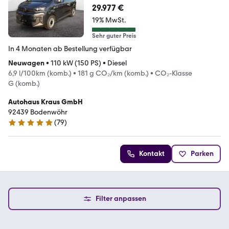
29.977 €
19% MwSt.
Sehr guter Preis
In 4 Monaten ab Bestellung verfügbar
Neuwagen
•
110 kW (150 PS)
•
Diesel
6,9 l/100km (komb.)
•
181 g CO₂/km (komb.)
•
CO₂-Klasse
G (komb.)
Autohaus Kraus GmbH
92439 Bodenwöhr
(
79
)
5 Sterne
Kontakt
Parken
Filter anpassen