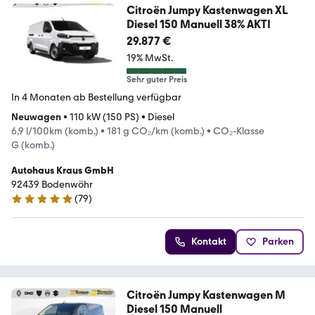
Citroën Jumpy Kastenwagen XL
Diesel 150 Manuell 38% AKTI
29.877 €
19% MwSt.
Sehr guter Preis
In 4 Monaten ab Bestellung verfügbar
Neuwagen
•
110 kW (150 PS)
•
Diesel
6,9 l/100km (komb.)
•
181 g CO₂/km (komb.)
•
CO₂-Klasse
G (komb.)
Autohaus Kraus GmbH
92439 Bodenwöhr
(
79
)
5 Sterne
Kontakt
Parken
Citroën Jumpy Kastenwagen M
Diesel 150 Manuell