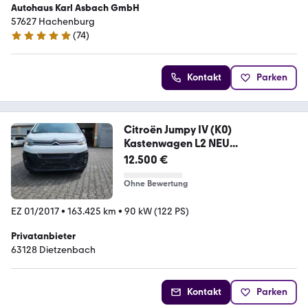
Autohaus Karl Asbach GmbH
57627 Hachenburg
(
74
)
4.8 Sterne
Kontakt
Parken
Citroën Jumpy IV (K0)
Kastenwagen L2 NEU...
12.500 €
Ohne Bewertung
EZ 01/2017
•
163.425 km
•
90 kW (122 PS)
Privatanbieter
63128 Dietzenbach
Kontakt
Parken