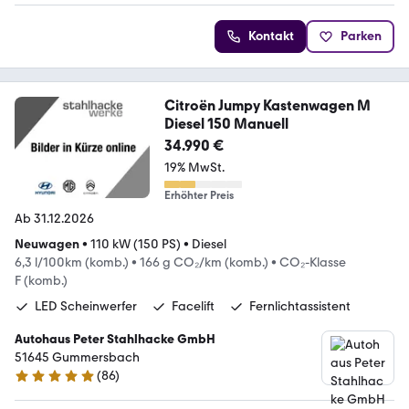
Kontakt
Parken
Citroën Jumpy Kastenwagen M
Diesel 150 Manuell
34.990 €
19% MwSt.
Erhöhter Preis
Ab 31.12.2026
Neuwagen
•
110 kW (150 PS)
•
Diesel
6,3 l/100km (komb.)
•
166 g CO₂/km (komb.)
•
CO₂-Klasse
F (komb.)
LED Scheinwerfer
Facelift
Fernlichtassistent
Autohaus Peter Stahlhacke GmbH
51645 Gummersbach
(
86
)
5 Sterne