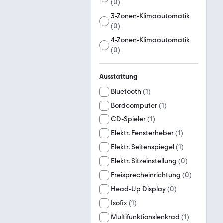
(
0
)
3-Zonen-Klimaautomatik
(
0
)
4-Zonen-Klimaautomatik
(
0
)
Ausstattung
Bluetooth
(
1
)
Bordcomputer
(
1
)
CD-Spieler
(
1
)
Elektr. Fensterheber
(
1
)
Elektr. Seitenspiegel
(
1
)
Elektr. Sitzeinstellung
(
0
)
Freisprecheinrichtung
(
0
)
Head-Up Display
(
0
)
Isofix
(
1
)
Multifunktionslenkrad
(
1
)