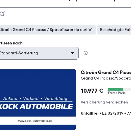
itroën Grand C4 Picasso / SpaceTourer rip curl
Beschädigte Fah
rtieren nach
Citroën Grand C4 Pica
Grand C4 Picasso/Spaceto
10.977 €
Fairer Preis
Versicherung vergleichen
Unfallfrei
•
EZ 02/2019
•
7