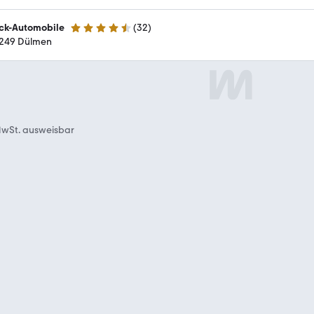
ck-Automobile
(
32
)
4.3 Sterne
249 Dülmen
wSt. ausweisbar