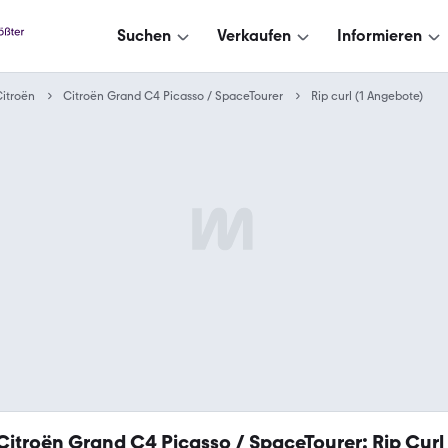
Suchen
Verkaufen
Informieren
itroën
Citroën Grand C4 Picasso / SpaceTourer
Rip curl (1 Angebote)
Citroën Grand C4 Picasso / SpaceTourer: Rip Curl