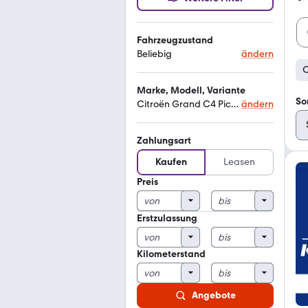
Fahrzeugzustand
Beliebig
ändern
C
Marke, Modell, Variante
So
Citroën Grand C4 Picasso / SpaceTourer rip curl
ändern
Zahlungsart
Kaufen
Leasen
Preis
Erstzulassung
Kilometerstand
Angebote