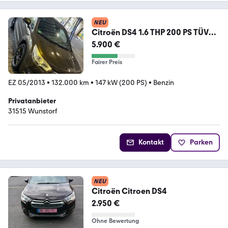
NEU
Citroën DS4 1.6 THP 200 PS TÜV
NEU UNF...
5.900 €
Fairer Preis
EZ 05/2013
•
132.000 km
•
147 kW (200 PS)
•
Benzin
Privatanbieter
31515 Wunstorf
Kontakt
Parken
NEU
Citroën Citroen DS4
2.950 €
Ohne Bewertung