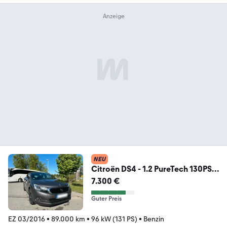
NEU
Citroën DS4 - 1.2 PureTech 130PS;
Top Ausstattung;...
7.300 €
Guter Preis
EZ 03/2016
•
89.000 km
•
96 kW (131 PS)
•
Benzin