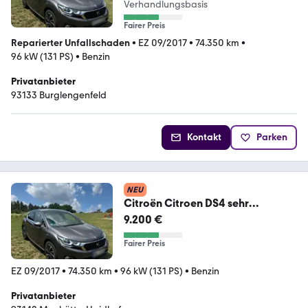
Verhandlungsbasis
Fairer Preis
Reparierter Unfallschaden
•
EZ 09/2017
•
74.350 km
•
96 kW (131 PS)
•
Benzin
Privatanbieter
93133 Burglengenfeld
Kontakt
Parken
NEU
Citroën Citroen DS4 sehr
gepflegter Zustand
9.200 €
Fairer Preis
EZ 09/2017
•
74.350 km
•
96 kW (131 PS)
•
Benzin
Privatanbieter