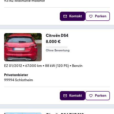
93142 Maxhütte-Haidhof
Kontakt
Parken
Citroën DS4
8.000 €
Ohne Bewertung
EZ 01/2012
•
67.000 km
•
88 kW (120 PS)
•
Benzin
Privatanbieter
99994 Schlotheim
Kontakt
Parken