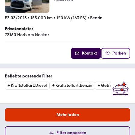
EZ 03/2013
•
155.000 km
•
120 kW (163 PS)
•
Benzin
Privatanbieter
72160 Horb am Neckar
Kontakt
Parken
Beliebte passende Filter
+
Kraftstoffart
:
Diesel
+
Kraftstoffart
:
Benzin
+
Getriebe
:
Automat
Mehr laden
Filter anpassen