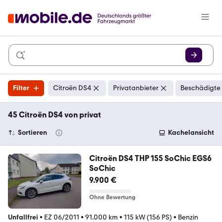
Filter
Citroën DS4
Privatanbieter
Beschädigte 
45 Citroën DS4 von privat
Sortieren
Kachelansicht
Citroën DS4 THP 155 SoChic EGS6
SoChic
9.900 €
Ohne Bewertung
Unfallfrei
•
EZ 06/2011
•
91.000 km
•
115 kW (156 PS)
•
Benzin