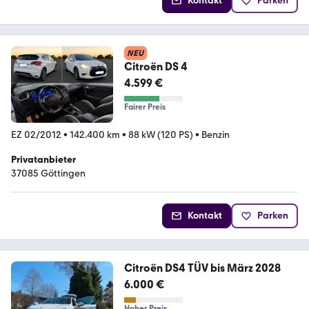
Kontakt
Parken
NEU
Citroën DS 4
4.599 €
Fairer Preis
EZ 02/2012
•
142.400 km
•
88 kW (120 PS)
•
Benzin
Privatanbieter
37085 Göttingen
Kontakt
Parken
Citroën DS4 TÜV bis März 2028
6.000 €
Hoher Preis