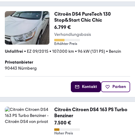
Citroën DS4 PureTech 130
Stop&Start Chic Chic
6.799 €
Verhandlungsbasis
Erhöhter Preis
Unfallfrei
•
EZ 09/2015
•
107.000 km
•
96 kW (131 PS)
•
Benzin
Privatanbieter
90443 Nürnberg
Kontakt
Parken
Citroën Citroen DS4 163 PS Turbo
Benziner
7.500 €
Hoher Preis