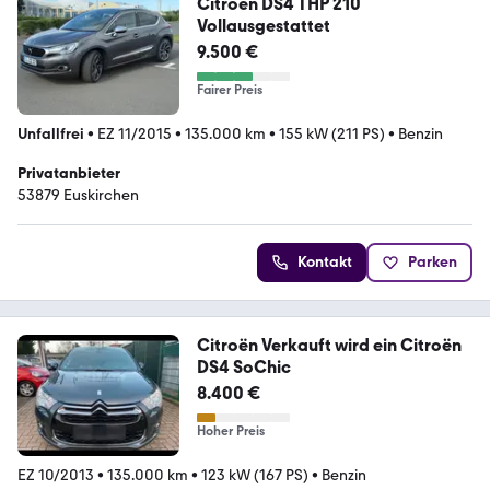
Citroën DS4 THP 210
Vollausgestattet
9.500 €
Fairer Preis
Unfallfrei
•
EZ 11/2015
•
135.000 km
•
155 kW (211 PS)
•
Benzin
Privatanbieter
53879 Euskirchen
Kontakt
Parken
Citroën Verkauft wird ein Citroën
DS4 SoChic
8.400 €
Hoher Preis
EZ 10/2013
•
135.000 km
•
123 kW (167 PS)
•
Benzin