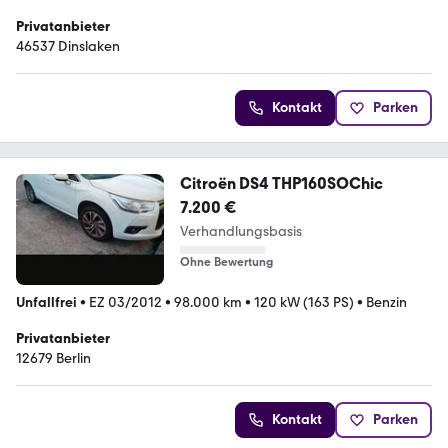
Privatanbieter
46537 Dinslaken
Kontakt
Parken
Citroën DS4 THP160SOChic
7.200 €
Verhandlungsbasis
Ohne Bewertung
Unfallfrei
•
EZ 03/2012
•
98.000 km
•
120 kW (163 PS)
•
Benzin
Privatanbieter
12679 Berlin
Kontakt
Parken