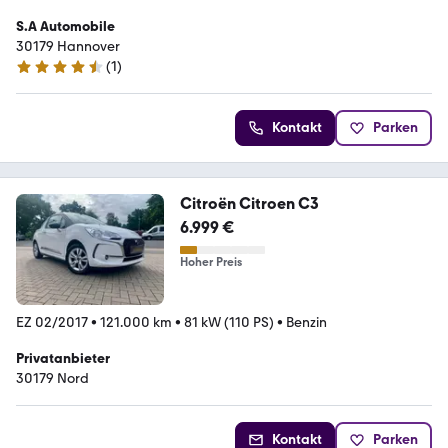
S.A Automobile
30179 Hannover
(
1
)
4.7 Sterne
Kontakt
Parken
Citroën Citroen C3
6.999 €
Hoher Preis
EZ 02/2017
•
121.000 km
•
81 kW (110 PS)
•
Benzin
Privatanbieter
30179 Nord
Kontakt
Parken