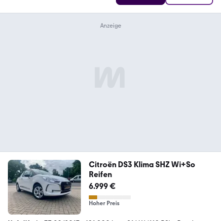
Citroën DS3 Klima SHZ Wi+So
Reifen
6.999 €
Hoher Preis