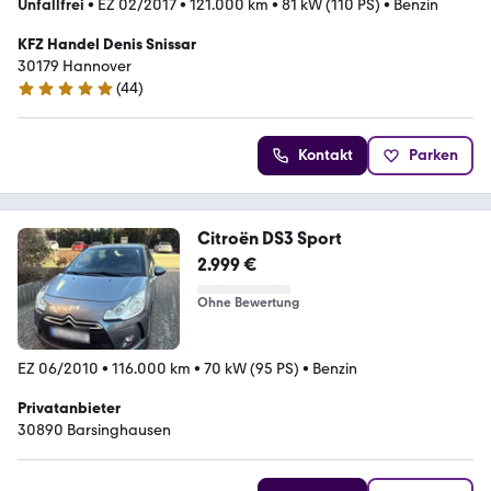
Unfallfrei
•
EZ 02/2017
•
121.000 km
•
81 kW (110 PS)
•
Benzin
KFZ Handel Denis Snissar
30179 Hannover
(
44
)
4.9 Sterne
Kontakt
Parken
Citroën DS3 Sport
2.999 €
Ohne Bewertung
EZ 06/2010
•
116.000 km
•
70 kW (95 PS)
•
Benzin
Privatanbieter
30890 Barsinghausen