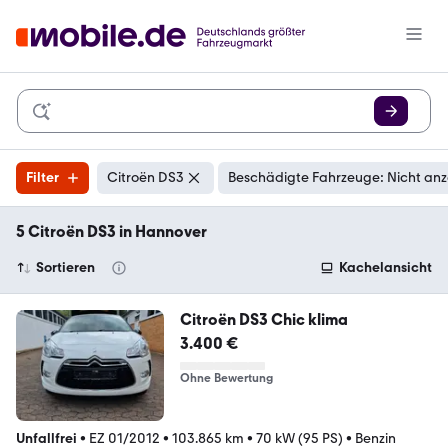
Filter
Citroën DS3
Beschädigte Fahrzeuge: Nicht an
5 Citroën DS3 in Hannover
Sortieren
Kachelansicht
Citroën DS3 Chic klima
3.400 €
Ohne Bewertung
Unfallfrei
•
EZ 01/2012
•
103.865 km
•
70 kW (95 PS)
•
Benzin