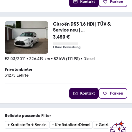
Kontakt
Parken
Citroën DS3 1.6 HDi | TÜV &
Service neu | ...
3.450 €
Ohne Bewertung
EZ 03/2011
•
226.419 km
•
82 kW (111 PS)
•
Diesel
Privatanbieter
31275 Lehrte
Kontakt
Parken
Beliebte passende Filter
+
Kraftstoffart
:
Benzin
+
Kraftstoffart
:
Diesel
+
Getriebe
:
Automat