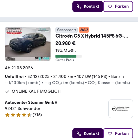
Kontakt
Parken
Gesponsert
NEU
Citroën C5 X Hybrid 145PS 6G-
DSG Plus *LEDER*SHZ*HUD*
20.980 €
19% MwSt.
Guter Preis
Ab 21.08.2026
Unfallfrei
•
EZ 12/2025
•
21.400 km
•
107 kW (145 PS)
•
Benzin
-- l/100km (komb.)
•
-- g CO₂/km (komb.)
•
CO₂-Klasse -- (komb.)
ONLINE KAUF MÖGLICH
Autocenter Stauner GmbH
92421 Schwandorf
(
716
)
4.6 Sterne
Kontakt
Parken