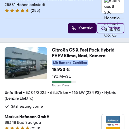
25551 Hohenlockstedt
(
283
)
4.5 Sterne
Kontakt
Parken
Citroën C5 X Feel Pack Hybrid
PHEV Klima, Navi, Kamera
Mit Batterie-Zertifikat
18.950 €
19% MwSt.
Guter Preis
Unfallfrei
•
EZ 01/2023
•
68.376 km
•
165 kW (224 PS)
•
Hybrid
(Benzin/Elektro)
Sitzheizung vorne
Markus Hofmann GmbH
88348 Bad Saulgau
(
258
)