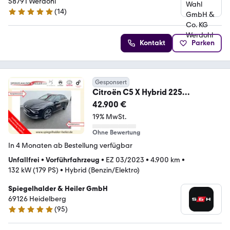
58791 Werdohl
(
14
)
5 Sterne
Kontakt
Parken
Gesponsert
Citroën C5 X Hybrid 225
Start&Stopp e-EAT8 SHINE
42.900 €
19% MwSt.
Ohne Bewertung
In 4 Monaten ab Bestellung verfügbar
Unfallfrei
•
Vorführfahrzeug
•
EZ 03/2023
•
4.900 km
•
132 kW (179 PS)
•
Hybrid (Benzin/Elektro)
Spiegelhalder & Heiler GmbH
69126 Heidelberg
(
95
)
5 Sterne