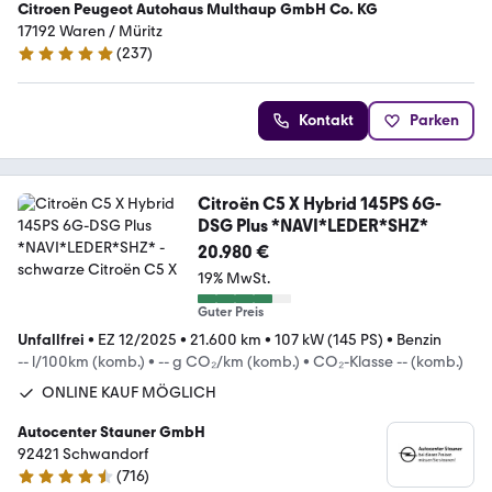
Citroen Peugeot Autohaus Multhaup GmbH Co. KG
17192 Waren / Müritz
(
237
)
4.9 Sterne
Kontakt
Parken
Citroën C5 X Hybrid 145PS 6G-
DSG Plus *NAVI*LEDER*SHZ*
20.980 €
19% MwSt.
Guter Preis
Unfallfrei
•
EZ 12/2025
•
21.600 km
•
107 kW (145 PS)
•
Benzin
-- l/100km (komb.)
•
-- g CO₂/km (komb.)
•
CO₂-Klasse -- (komb.)
ONLINE KAUF MÖGLICH
Autocenter Stauner GmbH
92421 Schwandorf
(
716
)
4.6 Sterne