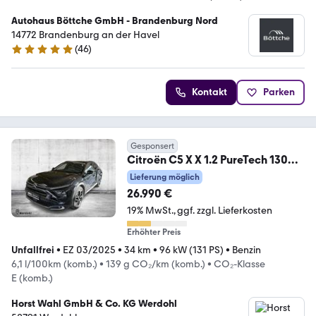
Autohaus Böttche GmbH - Brandenburg Nord
14772 Brandenburg an der Havel
(
46
)
4.9 Sterne
Kontakt
Parken
Gesponsert
Citroën C5 X X 1.2 PureTech 130
Plus
Lieferung möglich
26.990 €
19% MwSt.
ggf. zzgl. Lieferkosten
Erhöhter Preis
Unfallfrei
•
EZ 03/2025
•
34 km
•
96 kW (131 PS)
•
Benzin
6,1 l/100km (komb.)
•
139 g CO₂/km (komb.)
•
CO₂-Klasse
E (komb.)
Horst Wahl GmbH & Co. KG Werdohl