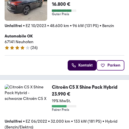
16.800 €
Guter Preis
Unfallfrei
•
EZ 10/2023
•
48.600 km
•
96 kW (131 PS)
•
Benzin
Automobile OK
67141 Neuhofen
(
26
)
4 Sterne
Kontakt
Parken
Citroën C5 X Shine Pack Hybrid
23.990 €
19% MwSt.
Fairer Preis
Unfallfrei
•
EZ 06/2022
•
32.000 km
•
133 kW (181 PS)
•
Hybrid
(Benzin/Elektro)