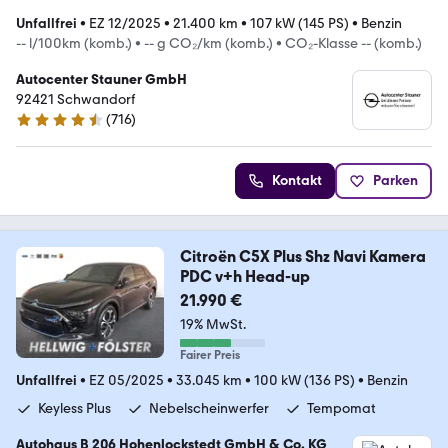
Unfallfrei
•
EZ 12/2025
•
21.400 km
•
107 kW (145 PS)
•
Benzin
-- l/100km (komb.)
•
-- g CO₂/km (komb.)
•
CO₂-Klasse -- (komb.)
Autocenter Stauner GmbH
92421 Schwandorf
(
716
)
4.6 Sterne
Kontakt
Parken
Citroën C5X Plus Shz Navi Kamera
PDC v+h Head-up
21.990 €
19% MwSt.
Fairer Preis
Unfallfrei
•
EZ 05/2025
•
33.045 km
•
100 kW (136 PS)
•
Benzin
Keyless Plus
Nebelscheinwerfer
Tempomat
Autohaus B 206 Hohenlockstedt GmbH & Co. KG