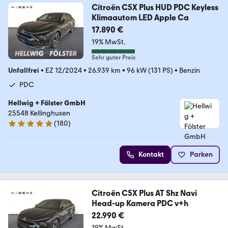
Citroën C5X Plus HUD PDC Keyless
Klimaautom LED Apple Ca
17.890 €
19% MwSt.
Sehr guter Preis
Unfallfrei
•
EZ 12/2024
•
26.939 km
•
96 kW (131 PS)
•
Benzin
PDC
Hellwig + Fölster GmbH
25548 Kellinghusen
(
180
)
4.8 Sterne
Kontakt
Parken
Citroën C5X Plus AT Shz Navi
Head-up Kamera PDC v+h
22.990 €
19% MwSt.