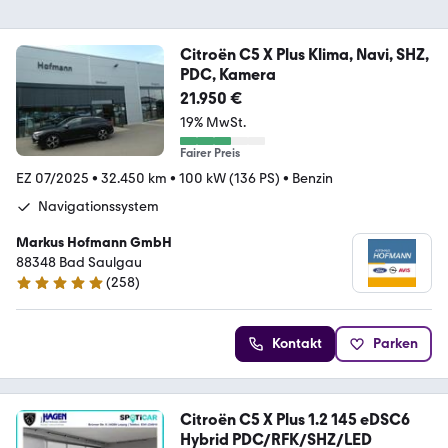
Citroën C5 X Plus Klima, Navi, SHZ,
PDC, Kamera
21.950 €
19% MwSt.
Fairer Preis
EZ 07/2025
•
32.450 km
•
100 kW (136 PS)
•
Benzin
Navigationssystem
Markus Hofmann GmbH
88348 Bad Saulgau
(
258
)
4.8 Sterne
Kontakt
Parken
Citroën C5 X Plus 1.2 145 eDSC6
Hybrid PDC/RFK/SHZ/LED