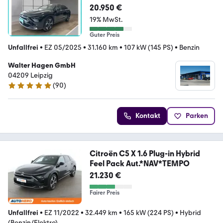
20.950 €
19% MwSt.
Guter Preis
Unfallfrei
•
EZ 05/2025
•
31.160 km
•
107 kW (145 PS)
•
Benzin
Walter Hagen GmbH
04209 Leipzig
(
90
)
4.8 Sterne
Kontakt
Parken
Citroën C5 X 1.6 Plug-in Hybrid
Feel Pack Aut.*NAV*TEMPO
21.230 €
Fairer Preis
Unfallfrei
•
EZ 11/2022
•
32.449 km
•
165 kW (224 PS)
•
Hybrid
(Benzin/Elektro)