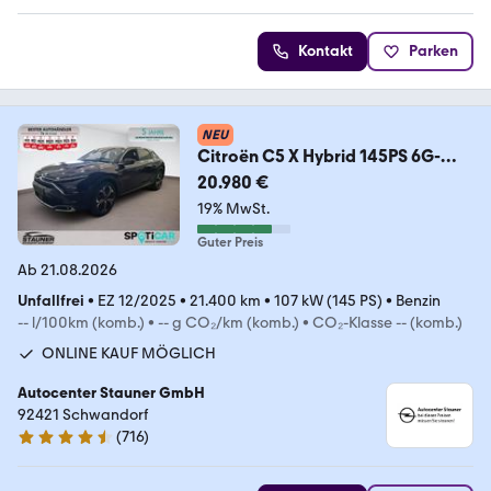
Kontakt
Parken
NEU
Citroën C5 X Hybrid 145PS 6G-
DSG Plus *LEDER*SHZ*HUD*
20.980 €
19% MwSt.
Guter Preis
Ab 21.08.2026
Unfallfrei
•
EZ 12/2025
•
21.400 km
•
107 kW (145 PS)
•
Benzin
-- l/100km (komb.)
•
-- g CO₂/km (komb.)
•
CO₂-Klasse -- (komb.)
ONLINE KAUF MÖGLICH
Autocenter Stauner GmbH
92421 Schwandorf
(
716
)
4.6 Sterne