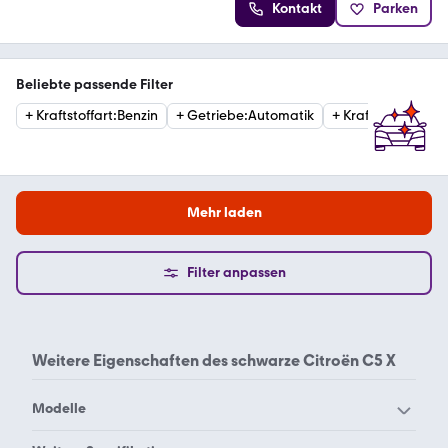
Kontakt
Parken
Beliebte passende Filter
+
Kraftstoffart
:
Benzin
+
Getriebe
:
Automatik
+
Kraftstoffart
:
Hyb
Mehr laden
Filter anpassen
Weitere Eigenschaften des
schwarze Citroën C5 X
Modelle
Citroën 2 CV
Citroën AMI