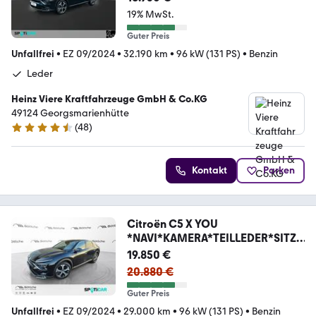
19% MwSt.
Guter Preis
Unfallfrei
•
EZ 09/2024
•
32.190 km
•
96 kW (131 PS)
•
Benzin
Leder
Heinz Viere Kraftfahrzeuge GmbH & Co.KG
49124 Georgsmarienhütte
(
48
)
4.6 Sterne
Kontakt
Parken
Citroën C5 X YOU
*NAVI*KAMERA*TEILLEDER*SITZH
EIZUNG*
19.850 €
20.880 €
Guter Preis
Unfallfrei
•
EZ 09/2024
•
29.000 km
•
96 kW (131 PS)
•
Benzin