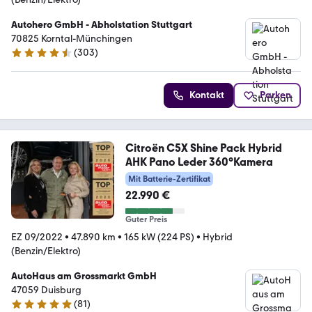
Autohero GmbH - Abholstation Stuttgart
70825 Korntal-Münchingen
(
303
)
4.4 Sterne
Kontakt
Parken
Citroën C5X Shine Pack Hybrid
AHK Pano Leder 360°Kamera
Mit Batterie-Zertifikat
22.990 €
Guter Preis
EZ 09/2022
•
47.890 km
•
165 kW (224 PS)
•
Hybrid
(Benzin/Elektro)
AutoHaus am Grossmarkt GmbH
47059 Duisburg
(
81
)
4.9 Sterne