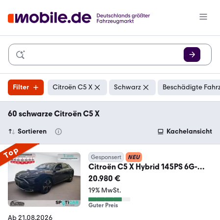
Filter
Citroën C5 X
Schwarz
Beschädigte Fahr
60 schwarze Citroën C5 X
Sortieren
Kachelansicht
Top
Gesponsert
NEU
Citroën C5 X Hybrid 145PS 6G-
DSG Plus *LEDER*SHZ*HUD*
20.980 €
19% MwSt.
Guter Preis
Ab 21.08.2026