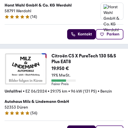
Horst Wahl GmbH & Co. KG Werdohl
58791 Werdohl
(
14
)
5 Sterne
Kontakt
Parken
Citroën C5 X PureTech 130 S&S
Plus EAT8
19.950 €
19% MwSt.
Fairer Preis
Unfallfrei
•
EZ 06/2024
•
29.175 km
•
96 kW (131 PS)
•
Benzin
Autohaus Milz & Lindemann GmbH
52353 Düren
(
56
)
5 Sterne