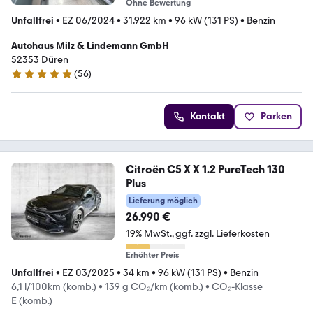
Ohne Bewertung
Unfallfrei
•
EZ 06/2024
•
31.922 km
•
96 kW (131 PS)
•
Benzin
Autohaus Milz & Lindemann GmbH
52353 Düren
(
56
)
5 Sterne
Kontakt
Parken
Citroën C5 X X 1.2 PureTech 130
Plus
Lieferung möglich
26.990 €
19% MwSt.
ggf. zzgl. Lieferkosten
Erhöhter Preis
Unfallfrei
•
EZ 03/2025
•
34 km
•
96 kW (131 PS)
•
Benzin
6,1 l/100km (komb.)
•
139 g CO₂/km (komb.)
•
CO₂-Klasse
E (komb.)