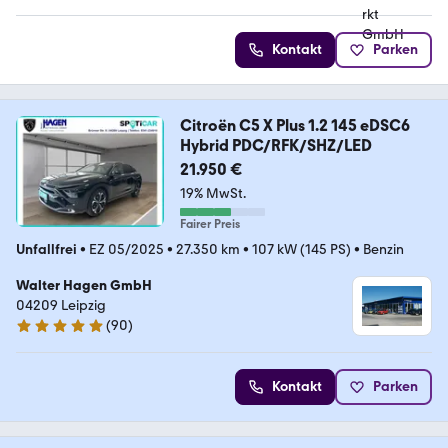
Kontakt
Parken
Citroën C5 X Plus 1.2 145 eDSC6
Hybrid PDC/RFK/SHZ/LED
21.950 €
19% MwSt.
Fairer Preis
Unfallfrei
•
EZ 05/2025
•
27.350 km
•
107 kW (145 PS)
•
Benzin
Walter Hagen GmbH
04209 Leipzig
(
90
)
4.8 Sterne
Kontakt
Parken