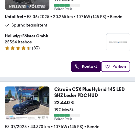
Fairer Preis
Unfallfrei
•
EZ 06/2025
•
20.265 km
•
107 kW (145 PS)
•
Benzin
Spurhalteassistent
Hellwig+Fölster Gmbh
25524 Itzehoe
(
83
)
4.6 Sterne
Kontakt
Parken
Citroën C5X Plus Hybrid 145 LED
SHZ Leder PDC HUD
22.440 €
19% MwSt.
Fairer Preis
EZ 07/2025
•
43.370 km
•
107 kW (145 PS)
•
Benzin