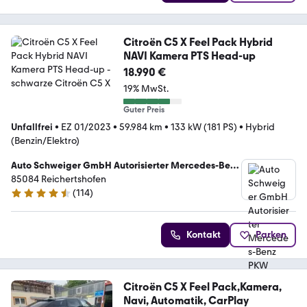
Citroën C5 X Feel Pack Hybrid
NAVI Kamera PTS Head-up
18.990 €
19% MwSt.
Guter Preis
Unfallfrei
•
EZ 01/2023
•
59.984 km
•
133 kW (181 PS)
•
Hybrid
(Benzin/Elektro)
Auto Schweiger GmbH Autorisierter Mercedes-Benz
PKW Servicepartner u. zertifizierter Opel NW-
85084 Reichertshofen
Partner
(
114
)
4.6 Sterne
Kontakt
Parken
Citroën C5 X Feel Pack,Kamera,
Navi, Automatik, CarPlay