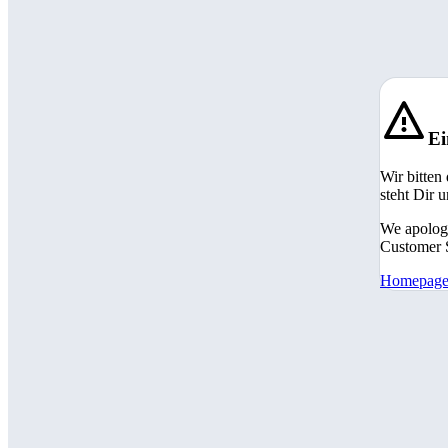
Ei
Wir bitten
steht Dir 
We apologi
Customer S
Homepag