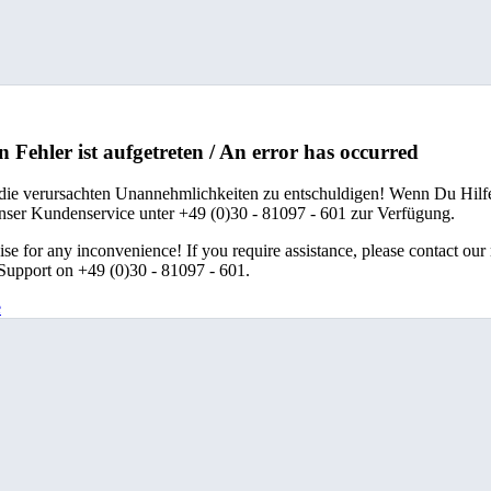
n Fehler ist aufgetreten / An error has occurred
 die verursachten Unannehmlichkeiten zu entschuldigen! Wenn Du Hilfe
unser Kundenservice unter +49 (0)30 - 81097 - 601 zur Verfügung.
se for any inconvenience! If you require assistance, please contact our
upport on +49 (0)30 - 81097 - 601.
e