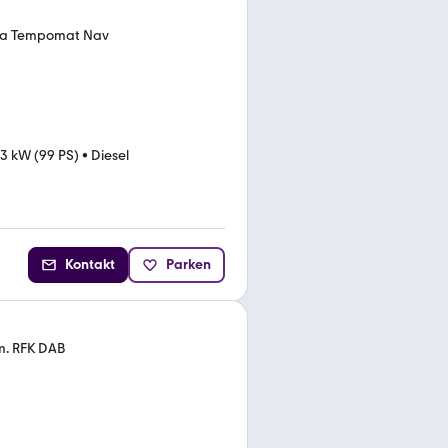
ra Tempomat Nav
3 kW (99 PS)
•
Diesel
Kontakt
Parken
m. RFK DAB