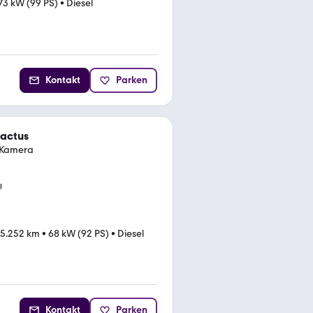
73 kW (99 PS)
•
Diesel
Kontakt
Parken
Cactus
g Kamera
g
25.252 km
•
68 kW (92 PS)
•
Diesel
Kontakt
Parken