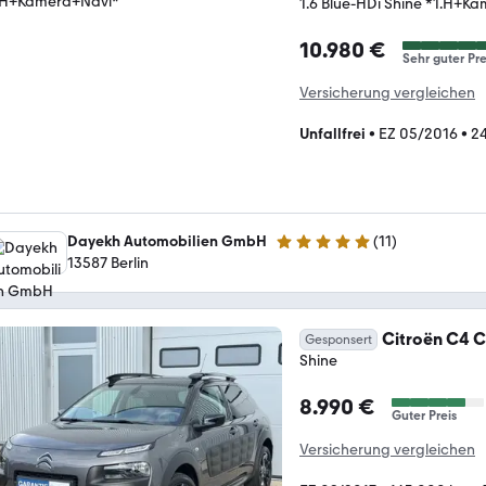
1.6 Blue-HDi Shine *1.H+K
10.980 €
Sehr guter Pre
Versicherung vergleichen
Unfallfrei
•
EZ 05/2016
•
24
Dayekh Automobilien GmbH
(
11
)
5 Sterne
13587 Berlin
Citroën C4 
Gesponsert
Shine
8.990 €
Guter Preis
Versicherung vergleichen