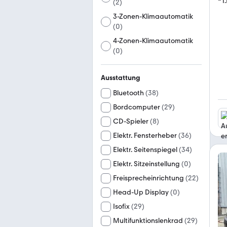
(
2
)
3-Zonen-Klimaautomatik
(
0
)
4-Zonen-Klimaautomatik
(
0
)
Ausstattung
Bluetooth
(
38
)
Bordcomputer
(
29
)
CD-Spieler
(
8
)
Elektr. Fensterheber
(
36
)
Elektr. Seitenspiegel
(
34
)
Elektr. Sitzeinstellung
(
0
)
Freisprecheinrichtung
(
22
)
Head-Up Display
(
0
)
Isofix
(
29
)
Multifunktionslenkrad
(
29
)