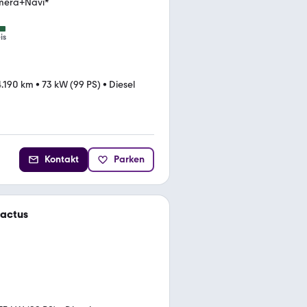
amera+Navi*
is
.190 km
•
73 kW (99 PS)
•
Diesel
Kontakt
Parken
Cactus