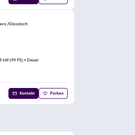
era /Glasdach
3 kW (99 PS)
•
Diesel
Kontakt
Parken