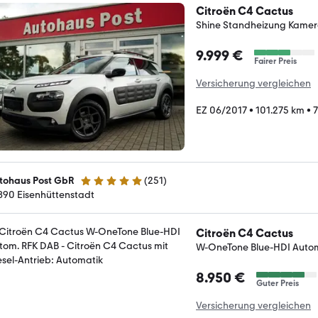
Citroën C4 Cactus
Shine Standheizung Kame
9.999 €
Fairer Preis
Versicherung vergleichen
EZ 06/2017
•
101.275 km
•
7
tohaus Post GbR
(
251
)
4.8 Sterne
890 Eisenhüttenstadt
Citroën C4 Cactus
W-OneTone Blue-HDI Auto
8.950 €
Guter Preis
Versicherung vergleichen