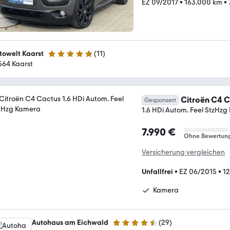
EZ 09/2017
•
163.000 km
•
towelt Kaarst
(
11
)
5 Sterne
564 Kaarst
Citroën C4 
Gesponsert
1.6 HDi Autom. Feel StzHz
7.990 €
Ohne Bewertun
Versicherung vergleichen
Unfallfrei
•
EZ 06/2015
•
1
Kamera
Autohaus am Eichwald
(
29
)
4.4 Sterne