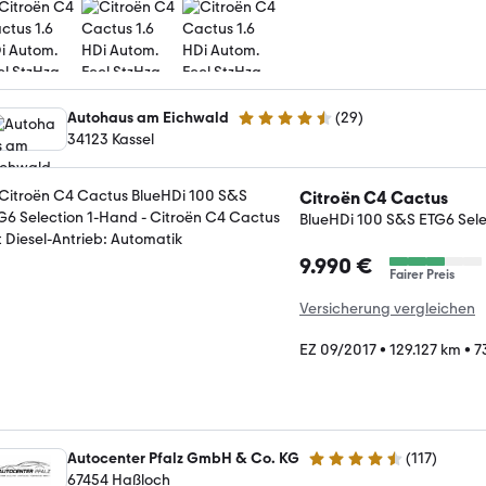
Autohaus am Eichwald
(
29
)
4.4 Sterne
34123 Kassel
Citroën C4 Cactus
BlueHDi 100 S&S ETG6 Sel
9.990 €
Fairer Preis
Versicherung vergleichen
EZ 09/2017
•
129.127 km
•
7
Autocenter Pfalz GmbH & Co. KG
(
117
)
4.3 Sterne
67454 Haßloch