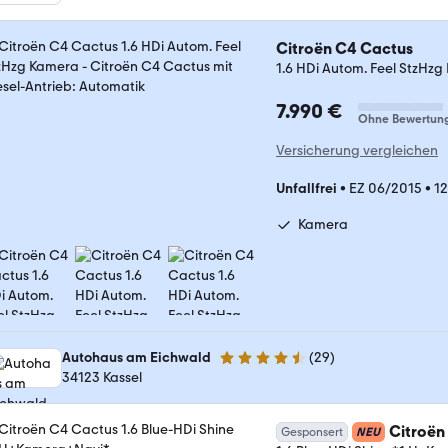
Citroën C4 Cactus
1.6 HDi Autom. Feel StzHz
7.990 €
Ohne Bewertun
Versicherung vergleichen
Unfallfrei
•
EZ 06/2015
•
1
Kamera
Autohaus am Eichwald
(
29
)
4.4 Sterne
34123 Kassel
Citroën
Gesponsert
NEU