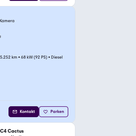
g Kamera
g
25.252 km
•
68 kW (92 PS)
•
Diesel
Kontakt
Parken
 C4 Cactus