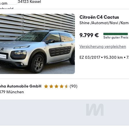
34123 Kassel
Citroën C4 Cactus
Shine /Automat/Navi /Kam
9.799 €
Sehr guter Preis
Versicherung vergleichen
EZ 03/2017
•
95.300 km
•
7
pha Automobile GmbH
(
90
)
4.7 Sterne
379 München