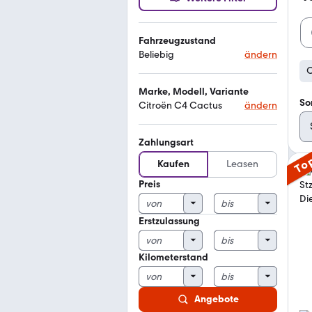
Fahrzeugzustand
Beliebig
ändern
C
Marke, Modell, Variante
So
Citroën C4 Cactus
ändern
Zahlungsart
To
Kaufen
Leasen
Preis
Erstzulassung
Kilometerstand
Angebote