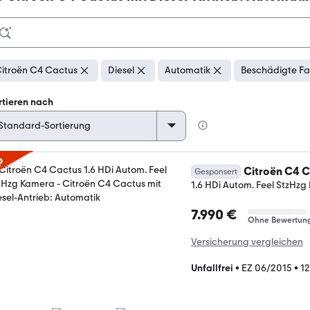
itroën C4 Cactus
Diesel
Automatik
Beschädigte Fa
rtieren nach
p
Citroën C4 
Gesponsert
1.6 HDi Autom. Feel StzHz
7.990 €
Ohne Bewertun
Versicherung vergleichen
Unfallfrei
•
EZ 06/2015
•
1