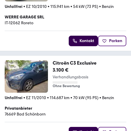
Unfallfrei
•
EZ 10/2010
•
115.941 km
•
54 kW (73 PS)
•
Benzin
WERRE GARAGE SRL
IT-12062 Roreto
Kontakt
Parken
Citroën C3 Exclusive
3.100 €
Verhandlungsbasis
Ohne Bewertung
Unfallfrei
•
EZ 11/2010
•
114.687 km
•
70 kW (95 PS)
•
Benzin
Privatanbieter
76669 Bad Schönborn