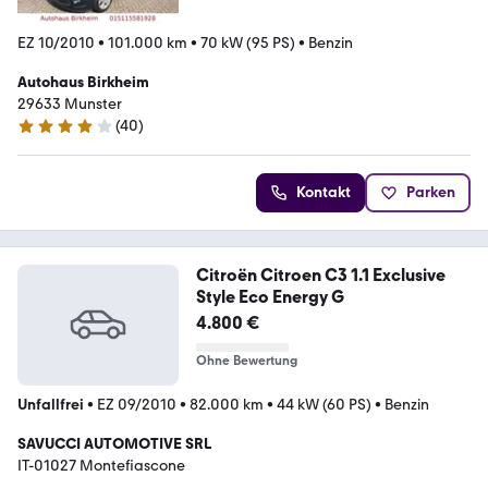
EZ 10/2010
•
101.000 km
•
70 kW (95 PS)
•
Benzin
Autohaus Birkheim
29633 Munster
(
40
)
4.2 Sterne
Kontakt
Parken
Citroën Citroen C3 1.1 Exclusive
Style Eco Energy G
4.800 €
Ohne Bewertung
Unfallfrei
•
EZ 09/2010
•
82.000 km
•
44 kW (60 PS)
•
Benzin
SAVUCCI AUTOMOTIVE SRL
IT-01027 Montefiascone