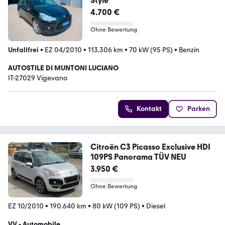
Style
4.700 €
Ohne Bewertung
Unfallfrei
•
EZ 04/2010
•
113.306 km
•
70 kW (95 PS)
•
Benzin
AUTOSTILE DI MUNTONI LUCIANO
IT-27029 Vigevano
Kontakt
Parken
Citroën C3 Picasso Exclusive HDI
109PS Panorama TÜV NEU
3.950 €
Ohne Bewertung
EZ 10/2010
•
190.640 km
•
80 kW (109 PS)
•
Diesel
VV - Automobile