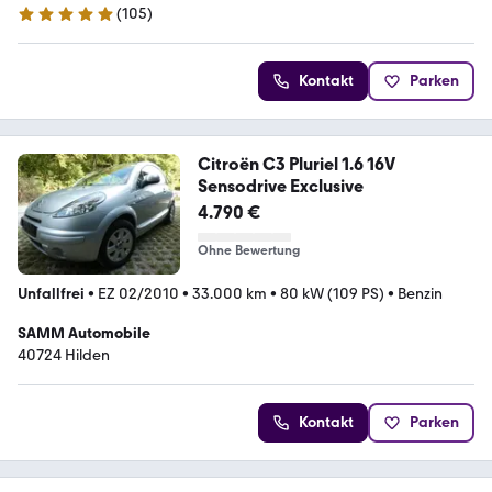
(
105
)
4.8 Sterne
Kontakt
Parken
Citroën C3 Pluriel 1.6 16V
Sensodrive Exclusive
4.790 €
Ohne Bewertung
Unfallfrei
•
EZ 02/2010
•
33.000 km
•
80 kW (109 PS)
•
Benzin
SAMM Automobile
40724 Hilden
Kontakt
Parken