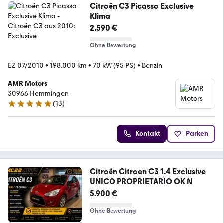
Citroën C3 Picasso Exclusive
Klima
2.590 €
Ohne Bewertung
EZ 07/2010
•
198.000 km
•
70 kW (95 PS)
•
Benzin
AMR Motors
30966 Hemmingen
(
13
)
5 Sterne
Kontakt
Parken
Citroën Citroen C3 1.4 Exclusive
UNICO PROPRIETARIO OK N
5.900 €
Ohne Bewertung