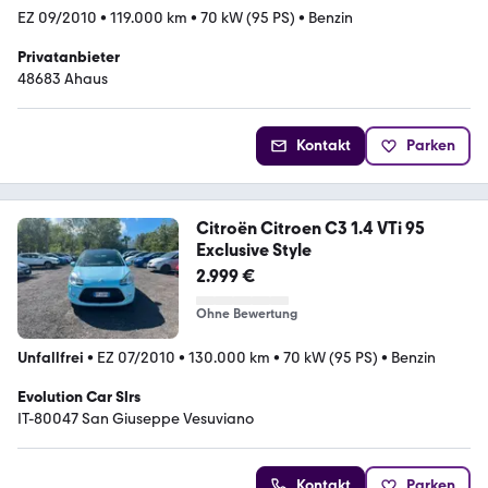
EZ 09/2010
•
119.000 km
•
70 kW (95 PS)
•
Benzin
Privatanbieter
48683 Ahaus
Kontakt
Parken
Citroën Citroen C3 1.4 VTi 95
Exclusive Style
2.999 €
Ohne Bewertung
Unfallfrei
•
EZ 07/2010
•
130.000 km
•
70 kW (95 PS)
•
Benzin
Evolution Car Slrs
IT-80047 San Giuseppe Vesuviano
Kontakt
Parken