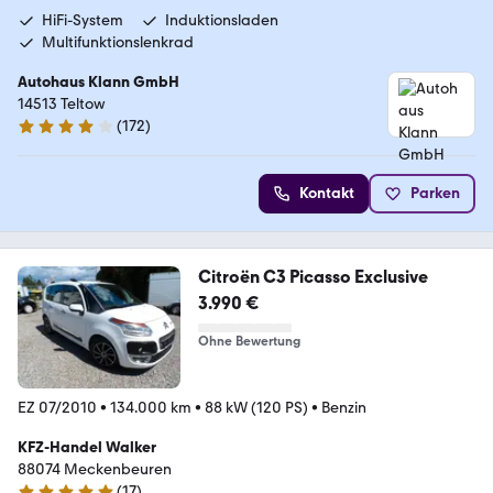
HiFi-System
Induktionsladen
Multifunktionslenkrad
Autohaus Klann GmbH
14513 Teltow
(
172
)
4 Sterne
Kontakt
Parken
Citroën C3 Picasso Exclusive
3.990 €
Ohne Bewertung
EZ 07/2010
•
134.000 km
•
88 kW (120 PS)
•
Benzin
KFZ-Handel Walker
88074 Meckenbeuren
(
17
)