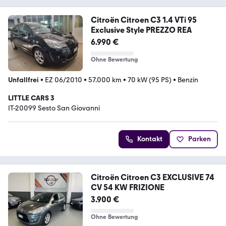
Citroën Citroen C3 1.4 VTi 95
Exclusive Style PREZZO REA
6.990 €
Ohne Bewertung
Unfallfrei
•
EZ 06/2010
•
57.000 km
•
70 kW (95 PS)
•
Benzin
LITTLE CARS 3
IT-20099 Sesto San Giovanni
Kontakt
Parken
Citroën Citroen C3 EXCLUSIVE 74
CV 54 KW FRIZIONE
3.900 €
Ohne Bewertung