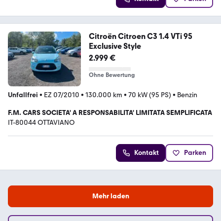
Citroën Citroen C3 1.4 VTi 95
Exclusive Style
2.999 €
Ohne Bewertung
Unfallfrei
•
EZ 07/2010
•
130.000 km
•
70 kW (95 PS)
•
Benzin
F.M. CARS SOCIETA' A RESPONSABILITA' LIMITATA SEMPLIFICATA
IT-80044 OTTAVIANO
Kontakt
Parken
Mehr laden