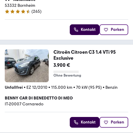
53332 Bornheim
(
265
)
4.6 Sterne
Kontakt
Parken
Citroën Citroen C3 1.4 VTi 95
Exclusive
3.900 €
Ohne Bewertung
Unfallfrei
•
EZ 12/2010
•
115.000 km
•
70 kW (95 PS)
•
Benzin
BENNY CAR DI BENEDETTO DI MEO
IT-20007 Cornaredo
Kontakt
Parken