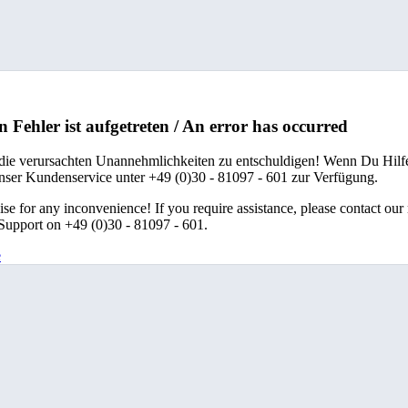
n Fehler ist aufgetreten / An error has occurred
 die verursachten Unannehmlichkeiten zu entschuldigen! Wenn Du Hilfe
unser Kundenservice unter +49 (0)30 - 81097 - 601 zur Verfügung.
se for any inconvenience! If you require assistance, please contact our
upport on +49 (0)30 - 81097 - 601.
e