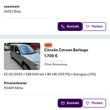
nexxtcars
56321 Brey
Kontakt
Parken
NEU
Citroën Cıtroen Berlıngo
1.700 €
Ohne Bewertung
EZ 05/2005
•
288.000 km
•
80 kW (109 PS)
•
Autogas (LPG)
Privatanbieter
90429 Mitte
Kontakt
Parken