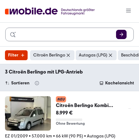
Filter
Citroën Berlingo
Autogas (LPG)
Beschädi
3 Citroën Berlingo mit LPG-Antrieb
Sortieren
Kachelansicht
NEU
Citroën Berlingo Kombi
Multispace/PDC/AHK/KLIMA/TÜ
8.999 €
V NEU
Ohne Bewertung
EZ 01/2009
•
57.000 km
•
66 kW (90 PS)
•
Autogas (LPG)