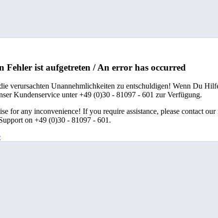
n Fehler ist aufgetreten / An error has occurred
 die verursachten Unannehmlichkeiten zu entschuldigen! Wenn Du Hilfe
unser Kundenservice unter +49 (0)30 - 81097 - 601 zur Verfügung.
se for any inconvenience! If you require assistance, please contact our
upport on +49 (0)30 - 81097 - 601.
e