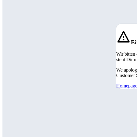
Ei
Wir bitten
steht Dir 
We apologi
Customer S
Homepag