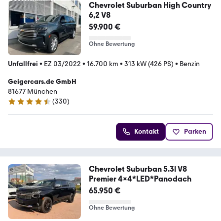
Chevrolet Suburban High Country
6,2 V8
59.900 €
Ohne Bewertung
Unfallfrei
•
EZ 03/2022
•
16.700 km
•
313 kW (426 PS)
•
Benzin
Geigercars.de GmbH
81677 München
(
330
)
4.5 Sterne
Kontakt
Parken
Chevrolet Suburban 5.3l V8
Premier 4x4*LED*Panodach
65.950 €
Ohne Bewertung