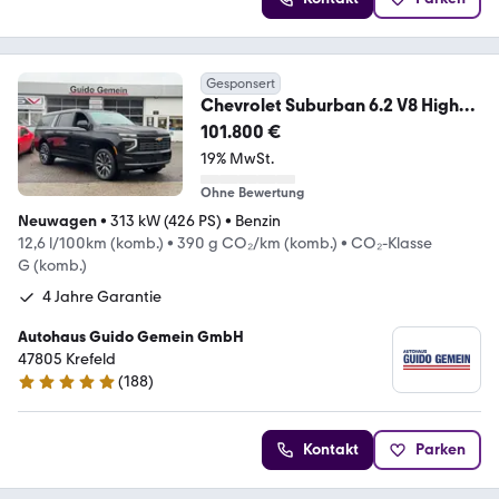
Gesponsert
Chevrolet Suburban 6.2 V8 High
Country 2026 + 4 Jahren Gar
101.800 €
19% MwSt.
Ohne Bewertung
Neuwagen
•
313 kW (426 PS)
•
Benzin
12,6 l/100km (komb.)
•
390 g CO₂/km (komb.)
•
CO₂-Klasse
G (komb.)
4 Jahre Garantie
Autohaus Guido Gemein GmbH
47805 Krefeld
(
188
)
4.9 Sterne
Kontakt
Parken