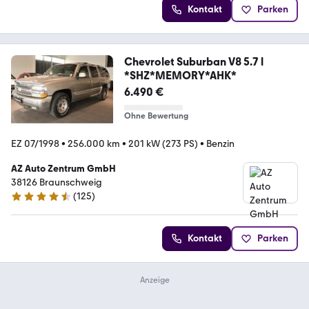
Kontakt
Parken
Chevrolet Suburban V8 5.7 l
*SHZ*MEMORY*AHK*
6.490 €
Ohne Bewertung
EZ 07/1998
•
256.000 km
•
201 kW (273 PS)
•
Benzin
AZ Auto Zentrum GmbH
38126 Braunschweig
(
125
)
4.3 Sterne
Kontakt
Parken