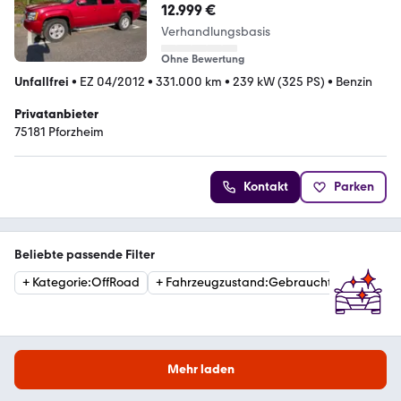
12.999 €
Verhandlungsbasis
Ohne Bewertung
Unfallfrei
•
EZ 04/2012
•
331.000 km
•
239 kW (325 PS)
•
Benzin
Privatanbieter
75181 Pforzheim
Kontakt
Parken
Beliebte passende Filter
+
Kategorie
:
OffRoad
+
Fahrzeugzustand
:
Gebraucht
Mehr laden