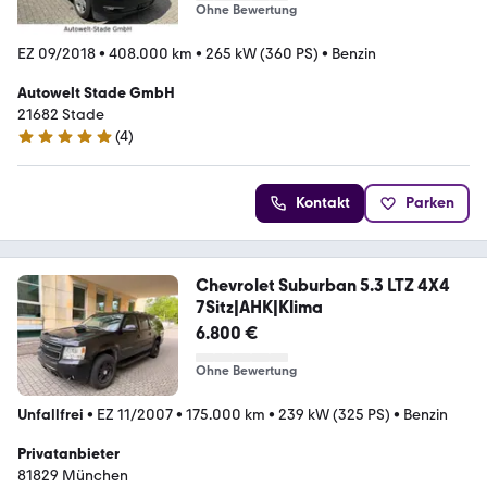
Ohne Bewertung
EZ 09/2018
•
408.000 km
•
265 kW (360 PS)
•
Benzin
Autowelt Stade GmbH
21682 Stade
(
4
)
4.8 Sterne
Kontakt
Parken
Chevrolet Suburban 5.3 LTZ 4X4
7Sitz|AHK|Klima
6.800 €
Ohne Bewertung
Unfallfrei
•
EZ 11/2007
•
175.000 km
•
239 kW (325 PS)
•
Benzin
Privatanbieter
81829 München