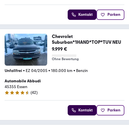
Kontakt
Parken
Chevrolet
Suburban*1HAND*TOP*TUV NEU
9.999 €
Ohne Bewertung
Unfallfrei
•
EZ 04/2005
•
180.000 km
•
Benzin
Automobile Abbudi
45355 Essen
(
42
)
4.5 Sterne
Kontakt
Parken