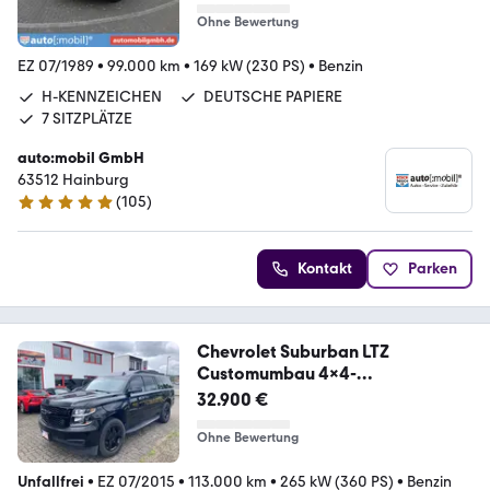
Ohne Bewertung
EZ 07/1989
•
99.000 km
•
169 kW (230 PS)
•
Benzin
H-KENNZEICHEN
DEUTSCHE PAPIERE
7 SITZPLÄTZE
auto:mobil GmbH
63512 Hainburg
(
105
)
5 Sterne
Kontakt
Parken
Chevrolet Suburban LTZ
Customumbau 4x4-
TV+Bar+Einzelsitze
32.900 €
Ohne Bewertung
Unfallfrei
•
EZ 07/2015
•
113.000 km
•
265 kW (360 PS)
•
Benzin