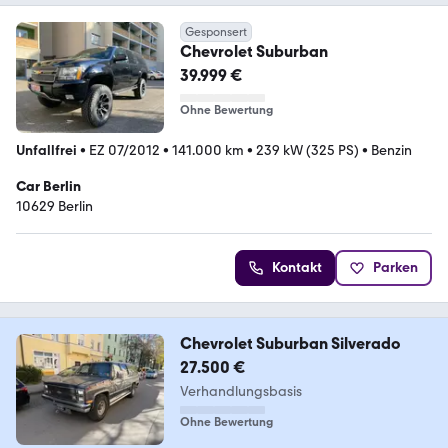
Gesponsert
Chevrolet Suburban
39.999 €
Ohne Bewertung
Unfallfrei
•
EZ 07/2012
•
141.000 km
•
239 kW (325 PS)
•
Benzin
Car Berlin
10629 Berlin
Kontakt
Parken
Chevrolet Suburban Silverado
27.500 €
Verhandlungsbasis
Ohne Bewertung