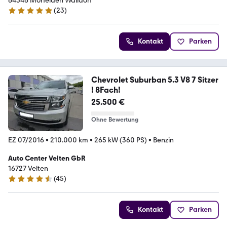
64546 Mörfelden Walldorf
(
23
)
5 Sterne
Kontakt
Parken
Chevrolet Suburban 5.3 V8 7 Sitzer
! 8Fach!
25.500 €
Ohne Bewertung
EZ 07/2016
•
210.000 km
•
265 kW (360 PS)
•
Benzin
Auto Center Velten GbR
16727 Velten
(
45
)
4.5 Sterne
Kontakt
Parken