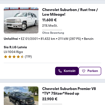
Chevrolet Suburban / Rust free /
Low Mileage!
11.600 €
21% MwSt.
Ohne Bewertung
Unfallfrei
•
EZ 01/2001
•
81.432 km
•
211 kW (287 PS)
•
Benzin
Sia R.I.G Latvia
LV-1004 Riga
(
119
)
4.5 Sterne
Kontakt
Parken
Chevrolet Suburban Premier V8
*TV* 7Sitzer*Head up
22.900 €