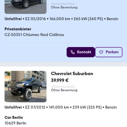
Ohne Bewertung
Unfallfrei
•
EZ 05/2016
•
166.000 km
•
265 kW (360 PS)
•
Benzin
Privatanbieter
CZ-50351 Chlumec Nad Cidlinou
Kontakt
Parken
Chevrolet Suburban
39.999 €
Ohne Bewertung
Unfallfrei
•
EZ 07/2012
•
141.000 km
•
239 kW (325 PS)
•
Benzin
Car Berlin
10629 Berlin