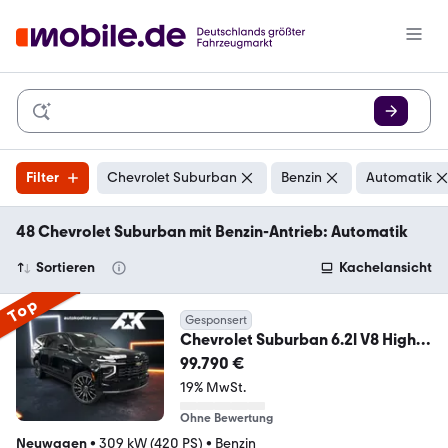
Filter
Chevrolet Suburban
Benzin
Automatik
48 Chevrolet Suburban mit Benzin-Antrieb: Automatik
Sortieren
Kachelansicht
Top
Gesponsert
Chevrolet Suburban 6.2l V8 High
Country MY 2026 24" Fonds
99.790 €
19% MwSt.
Ohne Bewertung
Neuwagen
•
309 kW (420 PS)
•
Benzin