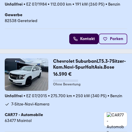
Unfallfrei
•
EZ 07/1984
•
112.000 km
•
191 kW (260 PS)
•
Benzin
Gewerbe
82538 Geretsried
Kontakt
Parken
Chevrolet SuburbanLT5.3-7Sitzer-
Kam.Navi-SpurHaltAsis.Bose
16.590 €
Ohne Bewertung
Unfallfrei
•
EZ 07/2015
•
275.700 km
•
250 kW (340 PS)
•
Benzin
7-Sitze-Navi-Kamera
CAR77 - Automobile
63477 Maintal