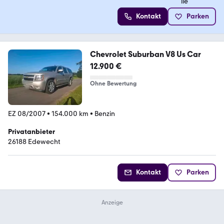
Kontakt
Parken
Chevrolet Suburban V8 Us Car
12.900 €
Ohne Bewertung
EZ 08/2007
•
154.000 km
•
Benzin
Privatanbieter
26188 Edewecht
Kontakt
Parken