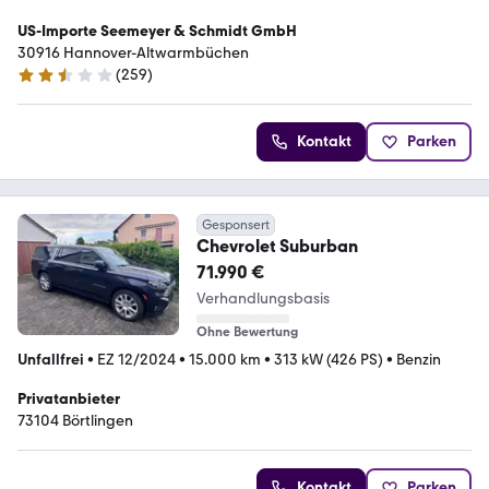
US-Importe Seemeyer & Schmidt GmbH
30916 Hannover-Altwarmbüchen
(
259
)
2.5 Sterne
Kontakt
Parken
Gesponsert
Chevrolet Suburban
71.990 €
Verhandlungsbasis
Ohne Bewertung
Unfallfrei
•
EZ 12/2024
•
15.000 km
•
313 kW (426 PS)
•
Benzin
Privatanbieter
73104 Börtlingen
Kontakt
Parken