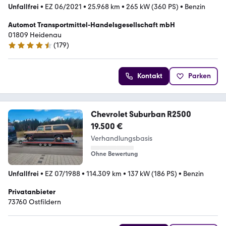
Unfallfrei
•
EZ 06/2021
•
25.968 km
•
265 kW (360 PS)
•
Benzin
Automot Transportmittel-Handelsgesellschaft mbH
01809 Heidenau
(
179
)
4.6 Sterne
Kontakt
Parken
Chevrolet Suburban R2500
19.500 €
Verhandlungsbasis
Ohne Bewertung
Unfallfrei
•
EZ 07/1988
•
114.309 km
•
137 kW (186 PS)
•
Benzin
Privatanbieter
73760 Ostfildern