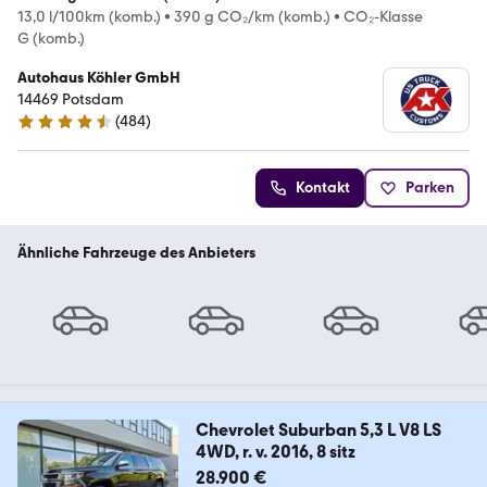
13,0 l/100km (komb.)
•
390 g CO₂/km (komb.)
•
CO₂-Klasse
G (komb.)
Autohaus Köhler GmbH
14469 Potsdam
(
484
)
4.7 Sterne
Kontakt
Parken
Ähnliche Fahrzeuge des Anbieters
Chevrolet Suburban 5,3 L V8 LS
4WD, r. v. 2016, 8 sitz
28.900 €