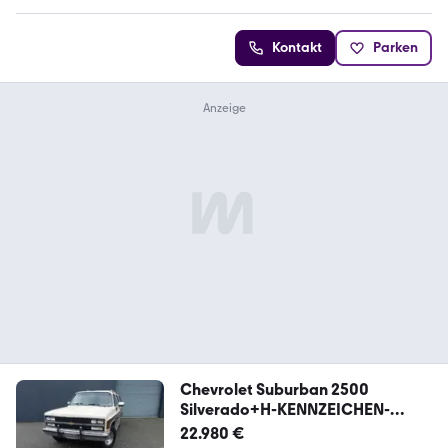
Kontakt
Parken
Chevrolet Suburban 2500
Silverado+H-KENNZEICHEN-
KLIMA+7 SI
22.980 €