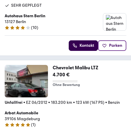
SEHR GEPFLEGT
Autohaus Stern Berlin
13127 Berlin
(
10
)
3.9 Sterne
Kontakt
Parken
Chevrolet Malibu LTZ
4.700 €
Ohne Bewertung
Unfallfrei
•
EZ 06/2012
•
183.200 km
•
123 kW (167 PS)
•
Benzin
Arbat Automobile
39106 Magdeburg
(
1
)
5 Sterne