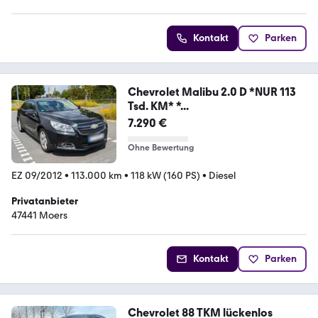
5 Sterne
Kontakt
Parken
Chevrolet Malibu 2.0 D *NUR 113
Tsd. KM* *...
7.290 €
Ohne Bewertung
EZ 09/2012
•
113.000 km
•
118 kW (160 PS)
•
Diesel
Privatanbieter
47441 Moers
Kontakt
Parken
Chevrolet 88 TKM lückenlos