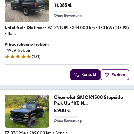
11.865 €
Ohne Bewertung
Unfallfrei
•
Oldtimer
•
EZ 07/1989
•
244.000 km
•
180 kW (245 PS)
•
Benzin
Allradscheune Trebbin
14959 Trebbin
(
131
)
5 Sterne
Kontakt
Parken
Chevrolet GMC K1500 Stepside
Pick Up *KEIN...
8.900 €
Ohne Bewertung
EZ 07/1994
•
289.000 km
•
Benzin