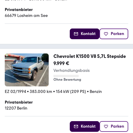
Privatanbieter
66679 Losheim am See
Kontakt
Parken
Chevrolet K1500 V8 5,7L Stepside
9.999 €
Verhandlungsbasis
Ohne Bewertung
EZ 02/1994
•
383.000 km
•
154 kW (209 PS)
•
Benzin
Privatanbieter
12207 Berlin
Kontakt
Parken