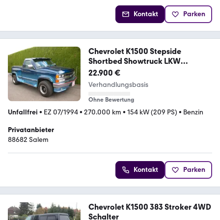
Kontakt
Parken
Chevrolet K1500 Stepside
Shortbed Showtruck LKW
Oldtimer
22.900 €
Verhandlungsbasis
Ohne Bewertung
Unfallfrei
•
EZ 07/1994
•
270.000 km
•
154 kW (209 PS)
•
Benzin
Privatanbieter
88682 Salem
Kontakt
Parken
Chevrolet K1500 383 Stroker 4WD
Schalter