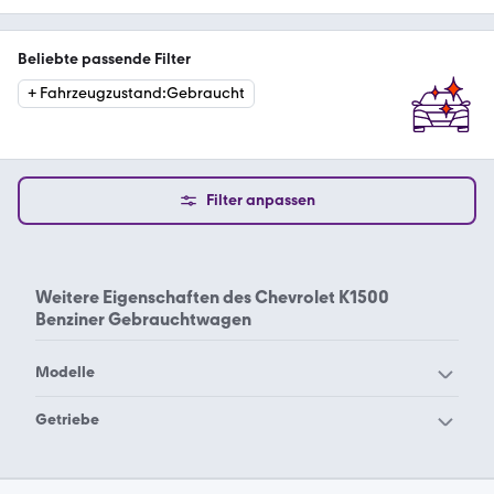
Beliebte passende Filter
+
Fahrzeugzustand
:
Gebraucht
Filter anpassen
Weitere Eigenschaften des
Chevrolet K1500
Benziner Gebrauchtwagen
Modelle
Chevrolet 2500
Chevrolet Alero
Getriebe
Chevrolet Astro
Chevrolet Avalanche
Chevrolet K1500 Benzin
Chevrolet Aveo
Chevrolet Beretta
Automatik