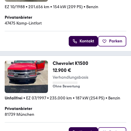
EZ 10/1988
•
201.656 km
•
154 kW (209 PS)
•
Benzin
Privatanbieter
47475 Kamp-Lintfort
Kontakt
Parken
Chevrolet K1500
12.900 €
Verhandlungsbasis
Ohne Bewertung
Unfallfrei
•
EZ 07/1997
•
235.000 km
•
187 kW (254 PS)
•
Benzin
Privatanbieter
81739 München