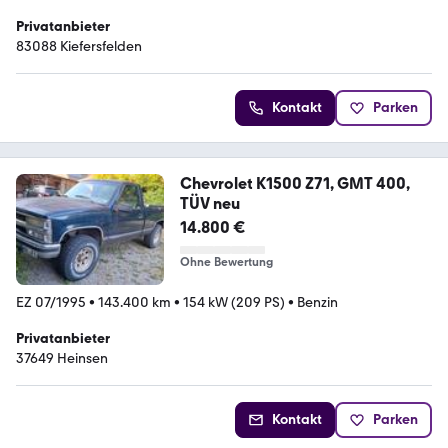
Privatanbieter
83088 Kiefersfelden
Kontakt
Parken
Chevrolet K1500 Z71, GMT 400,
TÜV neu
14.800 €
Ohne Bewertung
EZ 07/1995
•
143.400 km
•
154 kW (209 PS)
•
Benzin
Privatanbieter
37649 Heinsen
Kontakt
Parken