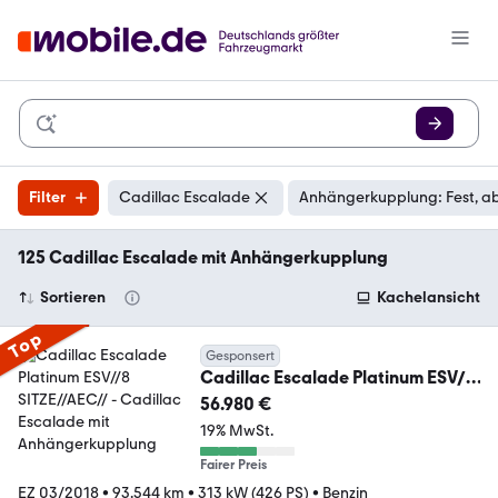
Filter
Cadillac Escalade
Anhängerkupplung: Fest, 
125 Cadillac Escalade mit Anhängerkupplung
Sortieren
Kachelansicht
Top
Gesponsert
Cadillac Escalade Platinum ESV//8
SITZE//AEC//
56.980 €
19% MwSt.
Fairer Preis
EZ 03/2018
•
93.544 km
•
313 kW (426 PS)
•
Benzin