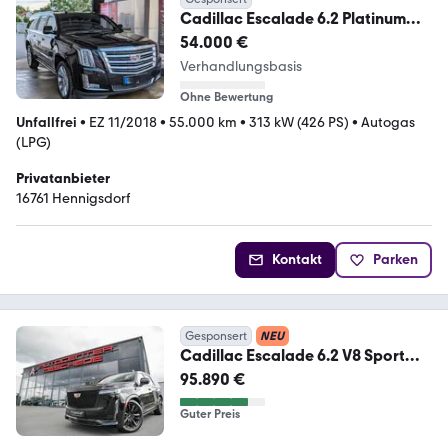
Cadillac Escalade 6.2 Platinum
ESV|Checkheft|Unfallfrei
54.000 €
Verhandlungsbasis
Ohne Bewertung
Unfallfrei
•
EZ 11/2018
•
55.000 km
•
313 kW (426 PS)
•
Autogas
(LPG)
Privatanbieter
16761 Hennigsdorf
Kontakt
Parken
Gesponsert
NEU
Cadillac Escalade 6.2 V8 Sport
Platinum Luft* Displays*
95.890 €
Guter Preis