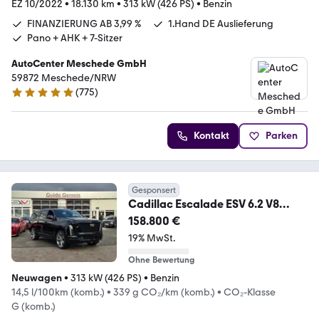
EZ 10/2022
•
18.130 km
•
313 kW (426 PS)
•
Benzin
FINANZIERUNG AB 3,99 %
1.Hand DE Auslieferung
Pano + AHK + 7-Sitzer
AutoCenter Meschede GmbH
59872 Meschede/NRW
(
775
)
4.8 Sterne
Kontakt
Parken
Gesponsert
Cadillac Escalade ESV 6.2 V8
Platinum Sport ABV +24" 2026
158.800 €
19% MwSt.
Ohne Bewertung
Neuwagen
•
313 kW (426 PS)
•
Benzin
14,5 l/100km (komb.)
•
339 g CO₂/km (komb.)
•
CO₂-Klasse
G (komb.)