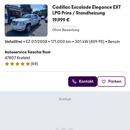
Cadillac Escalade Elegance EXT
LPG Prins / Standheizung
19.999 €
Ohne Bewertung
Unfallfrei
•
EZ 07/2008
•
171.000 km
•
301 kW (409 PS)
•
Benzin
Autoservice Sascha Rust
47807 Krefeld
(
64
)
4.8 Sterne
Kontakt
Parken