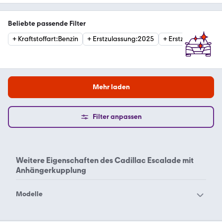
Beliebte passende Filter
+
Kraftstoffart
:
Benzin
+
Erstzulassung
:
2025
+
Erstzulassung
:
20
Mehr laden
Filter anpassen
Weitere Eigenschaften des
Cadillac Escalade mit
Anhängerkupplung
Modelle
Cadillac Allante
Cadillac ATS