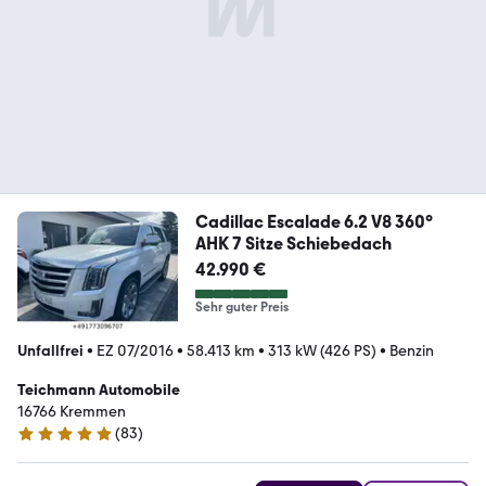
Cadillac Escalade 6.2 V8 360°
AHK 7 Sitze Schiebedach
42.990 €
Sehr guter Preis
Unfallfrei
•
EZ 07/2016
•
58.413 km
•
313 kW (426 PS)
•
Benzin
Teichmann Automobile
16766 Kremmen
(
83
)
4.8 Sterne