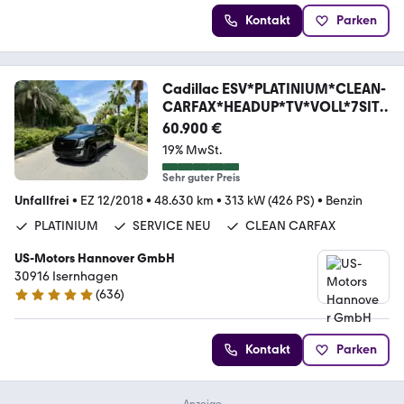
Kontakt
Parken
Cadillac ESV*PLATINIUM*CLEAN-
CARFAX*HEADUP*TV*VOLL*7SITZ
E
60.900 €
19% MwSt.
Sehr guter Preis
Unfallfrei
•
EZ 12/2018
•
48.630 km
•
313 kW (426 PS)
•
Benzin
PLATINIUM
SERVICE NEU
CLEAN CARFAX
US-Motors Hannover GmbH
30916 Isernhagen
(
636
)
4.8 Sterne
Kontakt
Parken