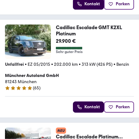
Kontakt
Parken
Cadillac Escalade GMT K2XL
Platinum
29.900 €
Sehr guter Preis
Unfallfrei
•
EZ 05/2015
•
202.000 km
•
313 kW (426 PS)
•
Benzin
Münchner Autoland GmbH
81243 München
(
65
)
4.9 Sterne
Kontakt
Parken
NEU
Cadillac Escalade Platinum