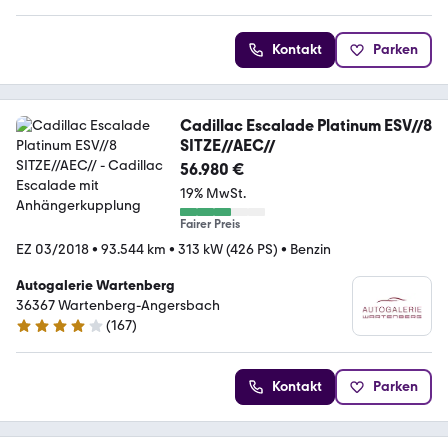
Kontakt
Parken
Cadillac Escalade Platinum ESV//8
SITZE//AEC//
56.980 €
19% MwSt.
Fairer Preis
EZ 03/2018
•
93.544 km
•
313 kW (426 PS)
•
Benzin
Autogalerie Wartenberg
36367 Wartenberg-Angersbach
(
167
)
4.2 Sterne
Kontakt
Parken