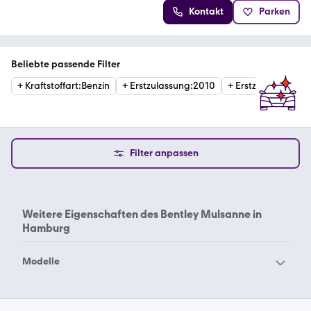
Kontakt
Parken
Beliebte passende Filter
+
Kraftstoffart
:
Benzin
+
Erstzulassung
:
2010
+
Erstzulassung
:
20
Filter anpassen
Weitere Eigenschaften des
Bentley Mulsanne in
Hamburg
Modelle
Bentley Arnage
Bentley Azure
Bentley Bentayga
Bentley Brooklands