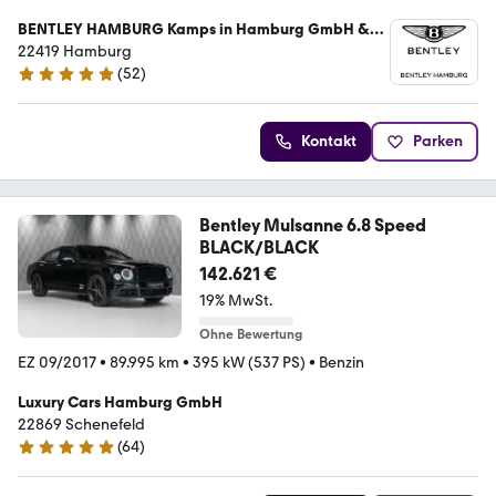
BENTLEY HAMBURG Kamps in Hamburg GmbH &
Co. KG
22419 Hamburg
(
52
)
5 Sterne
Kontakt
Parken
Bentley Mulsanne 6.8 Speed
BLACK/BLACK
142.621 €
19% MwSt.
Ohne Bewertung
EZ 09/2017
•
89.995 km
•
395 kW (537 PS)
•
Benzin
Luxury Cars Hamburg GmbH
22869 Schenefeld
(
64
)
4.9 Sterne