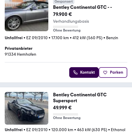
Gesponsert
Bentley Continental GTC - -
79.900 €
Verhandlungsbasis
Ohne Bewertung
Unfallfrei
•
EZ 09/2010
•
17.100 km
•
412 kW (560 PS)
•
Benzin
Privatanbieter
91334 Hemhofen
Kontakt
Parken
Bentley Continental GTC
Supersport
49.999 €
Ohne Bewertung
Unfallfrei
•
EZ 09/2010
•
120.000 km
•
463 kW (630 PS)
•
Ethanol