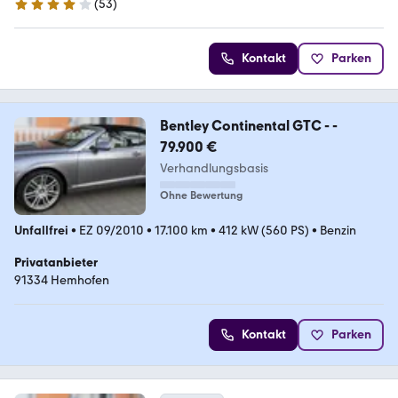
(
53
)
3.8 Sterne
Kontakt
Parken
Bentley Continental GTC - -
79.900 €
Verhandlungsbasis
Ohne Bewertung
Unfallfrei
•
EZ 09/2010
•
17.100 km
•
412 kW (560 PS)
•
Benzin
Privatanbieter
91334 Hemhofen
Kontakt
Parken