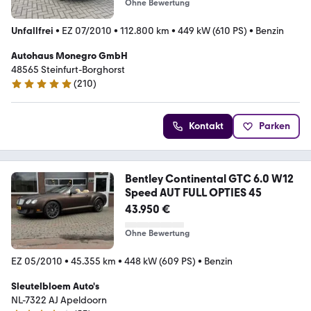
Ohne Bewertung
Unfallfrei
•
EZ 07/2010
•
112.800 km
•
449 kW (610 PS)
•
Benzin
Autohaus Monegro GmbH
48565 Steinfurt-Borghorst
(
210
)
5 Sterne
Kontakt
Parken
Bentley Continental GTC 6.0 W12
Speed AUT FULL OPTIES 45
43.950 €
Ohne Bewertung
EZ 05/2010
•
45.355 km
•
448 kW (609 PS)
•
Benzin
Sleutelbloem Auto's
NL-7322 AJ Apeldoorn