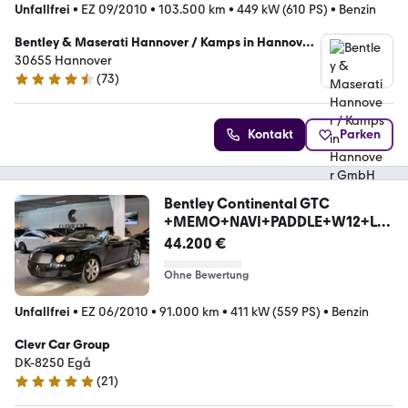
Unfallfrei
•
EZ 09/2010
•
103.500 km
•
449 kW (610 PS)
•
Benzin
Bentley & Maserati Hannover / Kamps in Hannover
GmbH & Co. KG
30655 Hannover
(
73
)
4.6 Sterne
Kontakt
Parken
Bentley Continental GTC
+MEMO+NAVI+PADDLE+W12+LU
FT+REARV
44.200 €
Ohne Bewertung
Unfallfrei
•
EZ 06/2010
•
91.000 km
•
411 kW (559 PS)
•
Benzin
Clevr Car Group
DK-8250 Egå
(
21
)
4.9 Sterne