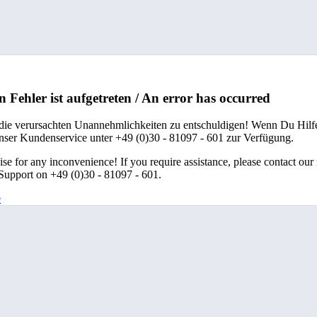
n Fehler ist aufgetreten / An error has occurred
 die verursachten Unannehmlichkeiten zu entschuldigen! Wenn Du Hilfe
unser Kundenservice unter +49 (0)30 - 81097 - 601 zur Verfügung.
se for any inconvenience! If you require assistance, please contact our
upport on +49 (0)30 - 81097 - 601.
e