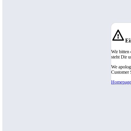
Ei
Wir bitten
steht Dir 
We apologi
Customer S
Homepag