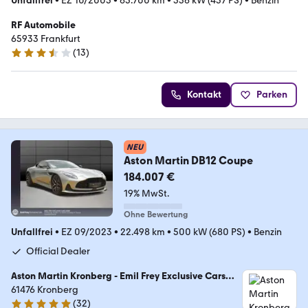
Unfallfrei
•
EZ 10/2005
•
65.700 km
•
336 kW (457 PS)
•
Benzin
RF Automobile
65933 Frankfurt
(
13
)
3.7 Sterne
Kontakt
Parken
NEU
Aston Martin DB12 Coupe
184.007 €
19% MwSt.
Ohne Bewertung
Unfallfrei
•
EZ 09/2023
•
22.498 km
•
500 kW (680 PS)
•
Benzin
Official Dealer
Aston Martin Kronberg - Emil Frey Exclusive Cars
GmbH
61476 Kronberg
(
32
)