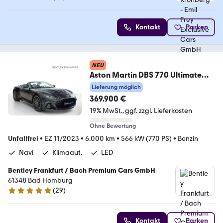
5 Sterne
Kontakt
Parken
NEU
Aston Martin DBS 770 Ultimate
Volante von BENTLEY FRANKFURT
Lieferung möglich
369.900 €
19% MwSt.
ggf. zzgl. Lieferkosten
Ohne Bewertung
Unfallfrei
•
EZ 11/2023
•
6.000 km
•
566 kW (770 PS)
•
Benzin
Navi
Klimaaut.
LED
Bentley Frankfurt / Bach Premium Cars GmbH
61348 Bad Homburg
(
29
)
5 Sterne
Kontakt
Parken