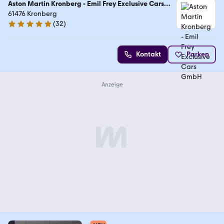
Aston Martin Kronberg - Emil Frey Exclusive Cars
GmbH
61476 Kronberg
(
32
)
5 Sterne
Kontakt
Parken