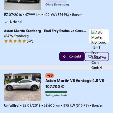
Ohne Bewertung
EZ 07/2016
•
47.999 km
•
422 kW (574 PS)
•
Benzin
1. Hand
Aston Martin Kronberg - Emil Frey Exclusive Cars
GmbH
61476 Kronberg
(
32
)
5 Sterne
Kontakt
Parken
NEU
Aston Martin V8 Vantage 4.0 V8
107.700 €
Sehr guter Preis
Unfallfrei
•
EZ 09/2019
•
59.600 km
•
375 kW (510 PS)
•
Benzin