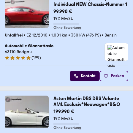
Individual NEW Chassis-Nummer 1
99.990 €
19% MwSt.
Ohne Bewertung
Unfallfrei
•
EZ 12/2010
•
1.001 km
•
350 kW (476 PS)
•
Benzin
Automobile Giannattasio
63110 Rodgau
(
199
)
5 Sterne
Kontakt
Parken
Aston Martin DBS DBS Volante
AML Exclusiv*Neuwagen*B&O
199.990 €
19% MwSt.
Ohne Bewertung