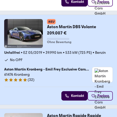
Kontakt
Parken
NEU
Aston Martin DBS Volante
209.007 €
Ohne Bewertung
Unfallfrei
•
EZ 05/2019
•
39.990 km
•
533 kW (725 PS)
•
Benzin
No OPF
Aston Martin Kronberg - Emil Frey Exclusive Cars
GmbH
61476 Kronberg
(
32
)
5 Sterne
Kontakt
Parken
Aston Martin Rapide Rapide