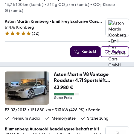
13,7 l/100km (komb.)
•
312 g CO₂/km (komb.)
•
CO₂-Klasse
G (komb.)
Aston Martin Kronberg - Emil Frey Exclusive Cars
GmbH
61476 Kronberg
(
32
)
5 Sterne
Kontakt
Parken
Aston Martin V8 Vantage
Roadster 4.7l Sportshift
*Navi,Tempo.
43.980 €
Guter Preis
EZ 03/2013
•
121.880 km
•
313 kW (426 PS)
•
Benzin
Premium Audio
Memorysitze
Sitzheizung
Blumenberg Automobilhandelsgesellschaft mbH