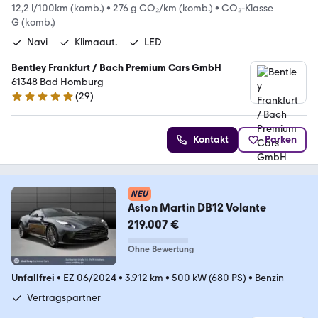
12,2 l/100km (komb.)
•
276 g CO₂/km (komb.)
•
CO₂-Klasse
G (komb.)
Navi
Klimaaut.
LED
Bentley Frankfurt / Bach Premium Cars GmbH
61348 Bad Homburg
(
29
)
5 Sterne
Kontakt
Parken
NEU
Aston Martin DB12 Volante
219.007 €
Ohne Bewertung
Unfallfrei
•
EZ 06/2024
•
3.912 km
•
500 kW (680 PS)
•
Benzin
Vertragspartner