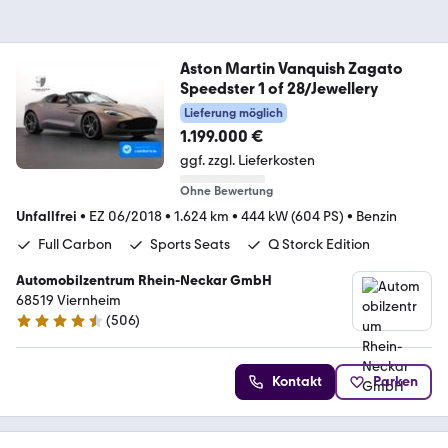
Aston Martin Vanquish Zagato
Speedster 1 of 28/Jewellery
Lieferung möglich
1.199.000 €
ggf. zzgl. Lieferkosten
Ohne Bewertung
Unfallfrei
•
EZ 06/2018
•
1.624 km
•
444 kW (604 PS)
•
Benzin
Full Carbon
Sports Seats
Q Storck Edition
Automobilzentrum Rhein-Neckar GmbH
68519 Viernheim
(
506
)
4.5 Sterne
Kontakt
Parken