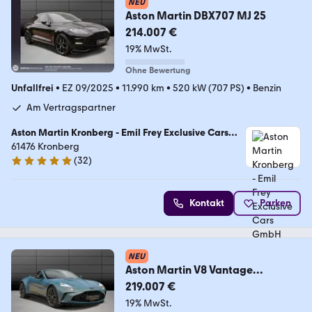
NEU
Aston Martin DBX707 MJ 25
214.007 €
19% MwSt.
Ohne Bewertung
Unfallfrei
•
EZ 09/2025
•
11.990 km
•
520 kW (707 PS)
•
Benzin
Am Vertragspartner
Aston Martin Kronberg - Emil Frey Exclusive Cars
GmbH
61476 Kronberg
(
32
)
5 Sterne
Kontakt
Parken
NEU
Aston Martin V8 Vantage
Roadster ++NP. 283.000€++
219.007 €
19% MwSt.