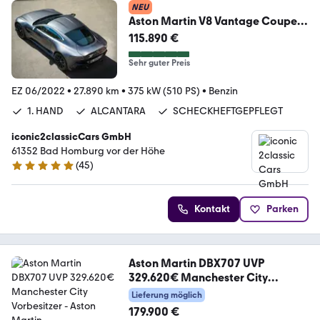
NEU
Aston Martin V8 Vantage Coupe
1.HAND / DEUTSCH / ALCANTARA
115.890 €
Sehr guter Preis
EZ 06/2022
•
27.890 km
•
375 kW (510 PS)
•
Benzin
1. HAND
ALCANTARA
SCHECKHEFTGEPFLEGT
iconic2classicCars GmbH
61352 Bad Homburg vor der Höhe
(
45
)
5 Sterne
Kontakt
Parken
Aston Martin DBX707 UVP
329.620€ Manchester City
Vorbesitzer
Lieferung möglich
179.900 €