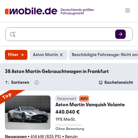
Filter
Aston Martin
Beschädigte Fahrzeuge: Nicht an
38 Aston Martin Gebrauchtwagen in Frankfurt
Sortieren
Kachelansicht
Top
Gesponsert
NEU
Aston Martin Vanquish Volante
440.040 €
19% MwSt.
Ohne Bewertung
Neuwagen
•
614 kW (835 PS)
•
Benzin