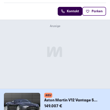
Kontakt
Parken
NEU
Aston Martin V12 Vantage S
Roadster
149.007 €