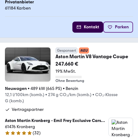
Privatanbieter
61184 Karben
Kontakt
Parken
Gesponsert
NEU
Aston Martin V8 Vantage Coupe
247.660 €
19% MwSt.
Ohne Bewertung
Neuwagen
•
489 kW (665 PS)
•
Benzin
12,1 l/100km (komb.)
•
274 g CO₂/km (komb.)
•
CO₂-Klasse
G (komb.)
Vertragspartner
Aston Martin Kronberg - Emil Frey Exclusive Cars
GmbH
61476 Kronberg
(
32
)
5 Sterne