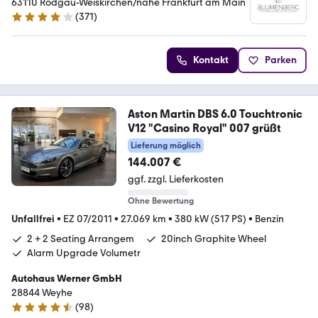
63110 Rodgau-Weiskirchen/nähe Frankfurt am Main
(
371
)
4.2 Sterne
Kontakt
Parken
Aston Martin DBS 6.0 Touchtronic
V12 "Casino Royal" 007 grüßt
Lieferung möglich
144.007 €
ggf. zzgl. Lieferkosten
Ohne Bewertung
Unfallfrei
•
EZ 07/2011
•
27.069 km
•
380 kW (517 PS)
•
Benzin
2 + 2 Seating Arrangem
20inch Graphite Wheel
Alarm Upgrade Volumetr
Autohaus Werner GmbH
28844 Weyhe
(
98
)
4.7 Sterne