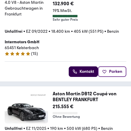
132.900 €
19% MwSt.
Sehr guter Preis
Unfallfrei
•
EZ 09/2022
•
18.400 km
•
405 kW (551 PS)
•
Benzin
Intermotors GmbH
65451 Kelsterbach
(
15
)
5 Sterne
Kontakt
Parken
Aston Martin DB12 Coupé von
BENTLEY FRANKFURT
215.555 €
Ohne Bewertung
Unfallfrei
•
EZ 11/2025
•
190 km
•
500 kW (680 PS)
•
Benzin