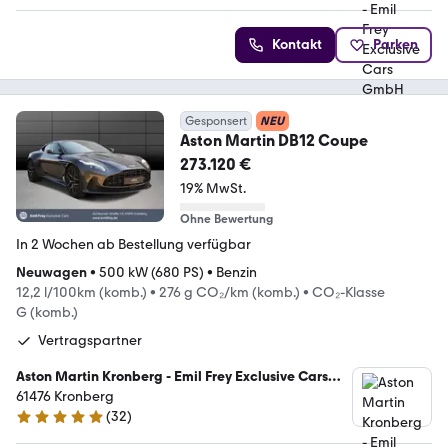
Kontakt
Parken
Gesponsert
NEU
Aston Martin DB12 Coupe
273.120 €
19% MwSt.
Ohne Bewertung
In 2 Wochen ab Bestellung verfügbar
Neuwagen
•
500 kW (680 PS)
•
Benzin
12,2 l/100km (komb.)
•
276 g CO₂/km (komb.)
•
CO₂-Klasse
G (komb.)
Vertragspartner
Aston Martin Kronberg - Emil Frey Exclusive Cars
GmbH
61476 Kronberg
(
32
)
5 Sterne