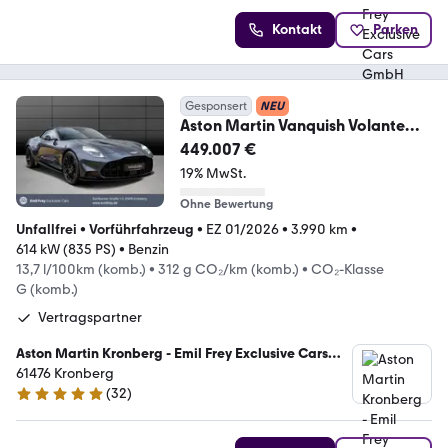
Kontakt
Parken
Gesponsert
NEU
Aston Martin Vanquish Volante
UVP 507.400€
449.007 €
19% MwSt.
Ohne Bewertung
Unfallfrei
•
Vorführfahrzeug
•
EZ 01/2026
•
3.990 km
•
614 kW (835 PS)
•
Benzin
13,7 l/100km (komb.)
•
312 g CO₂/km (komb.)
•
CO₂-Klasse
G (komb.)
Vertragspartner
Aston Martin Kronberg - Emil Frey Exclusive Cars
GmbH
61476 Kronberg
(
32
)
5 Sterne