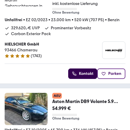
inkl. kostenlose Lieferung
Ohne Bewertung
Unfallfrei
•
EZ 02/2023
•
23.000 km
•
520 kW (707 PS)
•
Benzin
329.620,-€ UVP
Prominenter Vorbesitz
Carbon Exterior Pack
HIELSCHER GmbH
93466 Chamerau
(
1743
)
4.9 Sterne
Kontakt
Parken
NEU
Aston Martin DB9 Volante 5.9
DEUTSCHES AUTO,65700km,
54.999 €
Ohne Bewertung