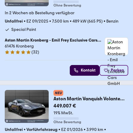
Ohne Bewertung
In 2 Wochen ab Bestellung verfügbar
Unfallfrei
•
EZ 09/2025
•
7.500 km
•
489 kW (665 PS)
•
Benzin
Special Paint
Aston Martin Kronberg - Emil Frey Exclusive Cars
GmbH
61476 Kronberg
(
32
)
5 Sterne
Kontakt
Parken
NEU
Aston Martin Vanquish Volante
UVP 507.400€
449.007 €
19% MwSt.
Ohne Bewertung
Unfallfrei
•
Vorführfahrzeug
•
EZ 01/2026
•
3.990 km
•