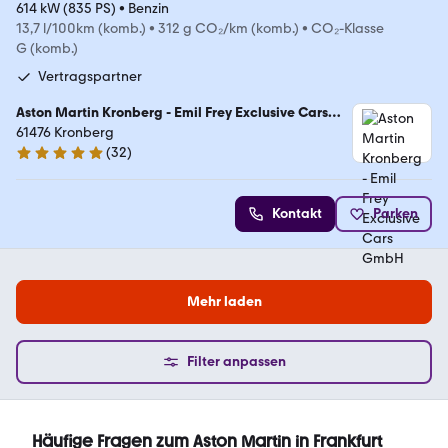
614 kW (835 PS)
•
Benzin
13,7 l/100km (komb.)
•
312 g CO₂/km (komb.)
•
CO₂-Klasse
G (komb.)
Vertragspartner
Aston Martin Kronberg - Emil Frey Exclusive Cars
GmbH
61476 Kronberg
(
32
)
5 Sterne
Kontakt
Parken
Mehr laden
Filter anpassen
Häufige Fragen zum Aston Martin in Frankfurt