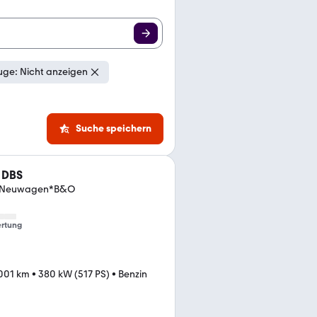
ge: Nicht anzeigen
Suche speichern
 DBS
iv*Neuwagen*B&O
rtung
.001 km
•
380 kW (517 PS)
•
Benzin