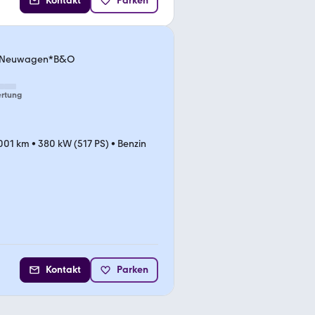
Kontakt
Parken
iv*Neuwagen*B&O
rtung
.001 km
•
380 kW (517 PS)
•
Benzin
Kontakt
Parken