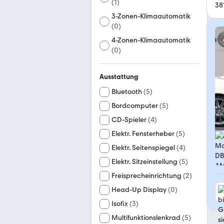
(
1
)
38
3-Zonen-Klimaautomatik
(
0
)
4-Zonen-Klimaautomatik
(
0
)
Ausstattung
Bluetooth
(
5
)
Bordcomputer
(
5
)
CD-Spieler
(
4
)
Elektr. Fensterheber
(
5
)
Elektr. Seitenspiegel
(
4
)
Elektr. Sitzeinstellung
(
5
)
Freisprecheinrichtung
(
2
)
Head-Up Display
(
0
)
Isofix
(
3
)
Multifunktionslenkrad
(
5
)