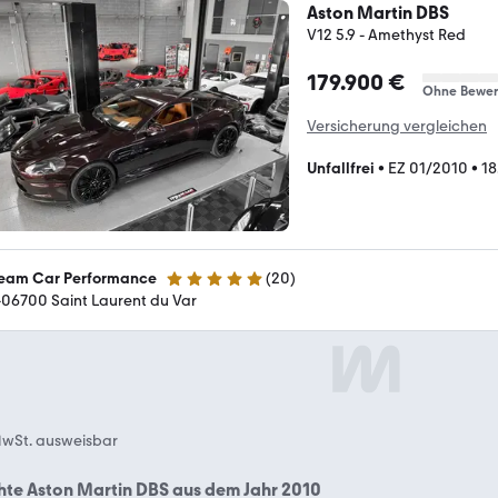
Aston Martin DBS
V12 5.9 - Amethyst Red
179.900 €
Ohne Bewer
Versicherung vergleichen
Unfallfrei
•
EZ 01/2010
•
18
eam Car Performance
(
20
)
4.8 Sterne
-06700 Saint Laurent du Var
wSt. ausweisbar
te Aston Martin DBS aus dem Jahr 2010