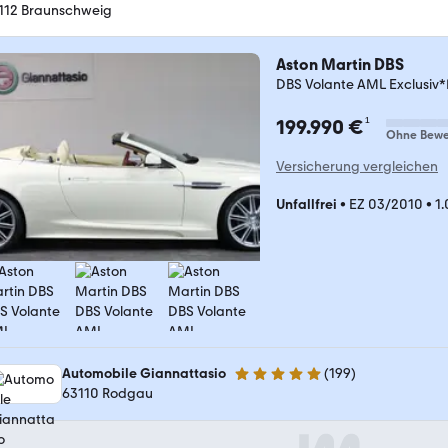
112 Braunschweig
Aston Martin DBS
DBS Volante AML Exclus
¹
199.990 €
Ohne Bewe
Versicherung vergleichen
Unfallfrei
•
EZ 03/2010
•
1
Automobile Giannattasio
(
199
)
5 Sterne
63110 Rodgau