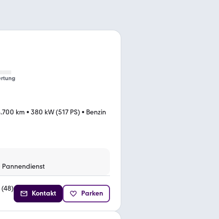
rtung
4.700 km
•
380 kW (517 PS)
•
Benzin
•
Pannendienst
(
48
)
Kontakt
Parken