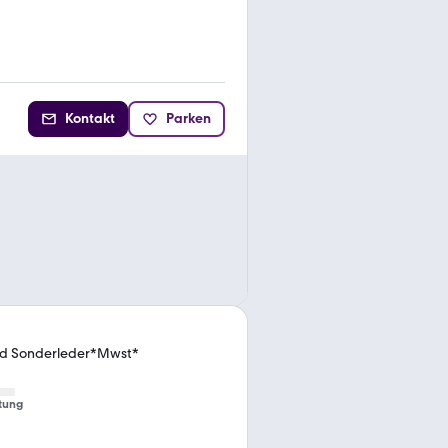
Kontakt
Parken
nd Sonderleder*Mwst*
tung