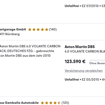
Unfallfrei
•
EZ 07/2010
•
5
ortgarage GmbH
(
140
)
5 Sterne
411 Nürnberg
Aston Martin DBS
6.0 VOLANTE CARBON BLA
123.590 €
Ohne Bewer
Versicherung vergleichen
Unfallfrei
•
EZ 05/2010
•
4
aus Gemballa Automobile
(
125
)
4.7 Sterne