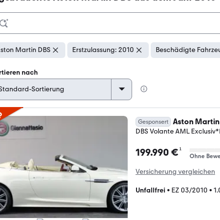
ston Martin DBS
Erstzulassung: 2010
Beschädigte Fahrzeu
rtieren nach
p
Aston Martin
Gesponsert
DBS Volante AML Exclus
¹
199.990 €
Ohne Bewe
Versicherung vergleichen
Unfallfrei
•
EZ 03/2010
•
1