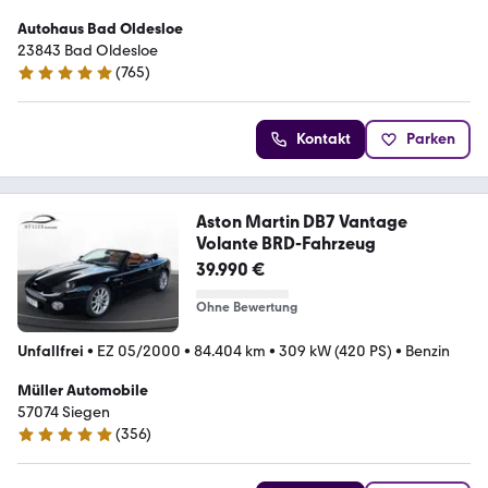
Autohaus Bad Oldesloe
23843 Bad Oldesloe
(
765
)
4.8 Sterne
Kontakt
Parken
Aston Martin DB7 Vantage
Volante BRD-Fahrzeug
39.990 €
Ohne Bewertung
Unfallfrei
•
EZ 05/2000
•
84.404 km
•
309 kW (420 PS)
•
Benzin
Müller Automobile
57074 Siegen
(
356
)
4.8 Sterne