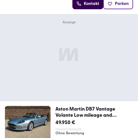
Kontakt
Parken
Aston Martin DB7 Vantage
Volante Low mileage and
cherished ex
49.950 €
Ohne Bewertung