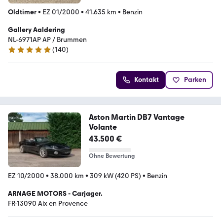
Oldtimer
•
EZ 01/2000
•
41.635 km
•
Benzin
Gallery Aaldering
NL-6971AP AP / Brummen
(
140
)
4.8 Sterne
Kontakt
Parken
Aston Martin DB7 Vantage
Volante
43.500 €
Ohne Bewertung
EZ 10/2000
•
38.000 km
•
309 kW (420 PS)
•
Benzin
ARNAGE MOTORS - Carjager.
FR-13090 Aix en Provence