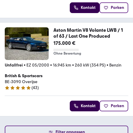
Kontakt
Parken
Aston Martin V8 Volante LWB / 1
of 63 / Last One Produced
175.000 €
Ohne Bewertung
Unfallfrei
•
EZ 05/2000
•
16.945 km
•
260 kW (354 PS)
•
Benzin
British & Sportscars
BE-3090 Overijse
(
43
)
5 Sterne
Kontakt
Parken
Filter anpassen