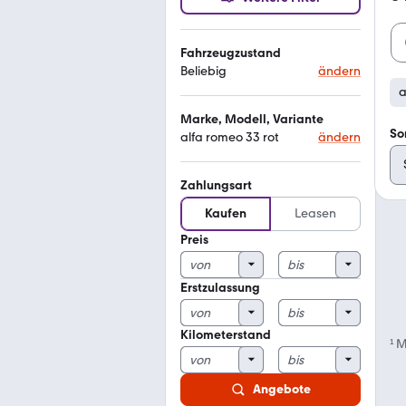
Fahrzeugzustand
Beliebig
ändern
a
Marke, Modell, Variante
So
alfa romeo 33 rot
ändern
Zahlungsart
Kaufen
Leasen
Preis
Erstzulassung
Kilometerstand
¹
M
Angebote