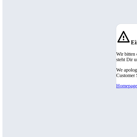
Ei
Wir bitten
steht Dir 
We apologi
Customer S
Homepag