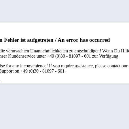
n Fehler ist aufgetreten / An error has occurred
 die verursachten Unannehmlichkeiten zu entschuldigen! Wenn Du Hilfe
unser Kundenservice unter +49 (0)30 - 81097 - 601 zur Verfügung.
se for any inconvenience! If you require assistance, please contact our
upport on +49 (0)30 - 81097 - 601.
e