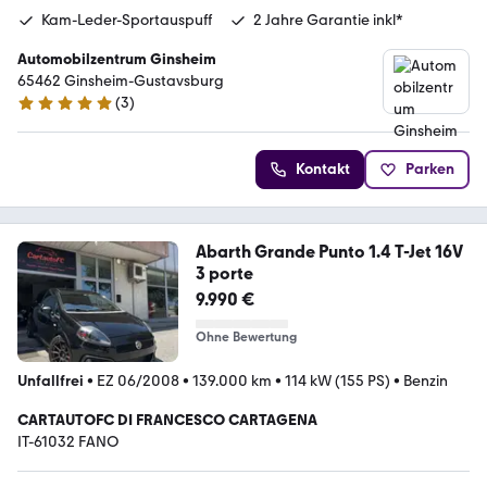
Kam-Leder-Sportauspuff
2 Jahre Garantie inkl*
Automobilzentrum Ginsheim
65462 Ginsheim-Gustavsburg
(
3
)
5 Sterne
Kontakt
Parken
Abarth Grande Punto 1.4 T-Jet 16V
3 porte
9.990 €
Ohne Bewertung
Unfallfrei
•
EZ 06/2008
•
139.000 km
•
114 kW (155 PS)
•
Benzin
CARTAUTOFC DI FRANCESCO CARTAGENA
IT-61032 FANO