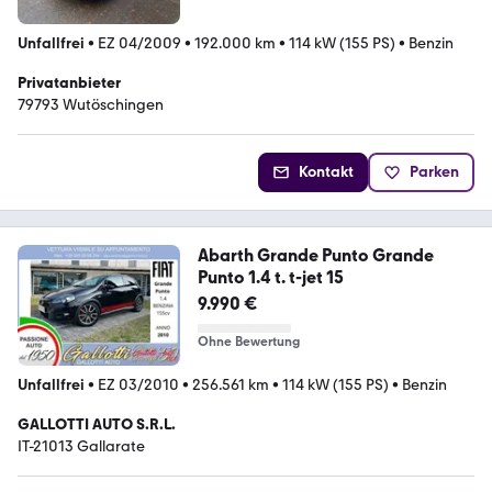
Unfallfrei
•
EZ 04/2009
•
192.000 km
•
114 kW (155 PS)
•
Benzin
Privatanbieter
79793 Wutöschingen
Kontakt
Parken
Abarth Grande Punto Grande
Punto 1.4 t. t-jet 15
9.990 €
Ohne Bewertung
Unfallfrei
•
EZ 03/2010
•
256.561 km
•
114 kW (155 PS)
•
Benzin
GALLOTTI AUTO S.R.L.
IT-21013 Gallarate