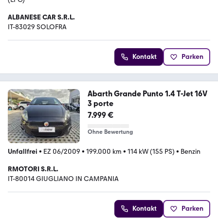
ALBANESE CAR S.R.L.
IT-83029 SOLOFRA
Kontakt
Parken
Abarth Grande Punto 1.4 T-Jet 16V
3 porte
7.999 €
Ohne Bewertung
Unfallfrei
•
EZ 06/2009
•
199.000 km
•
114 kW (155 PS)
•
Benzin
RMOTORI S.R.L.
IT-80014 GIUGLIANO IN CAMPANIA
Kontakt
Parken