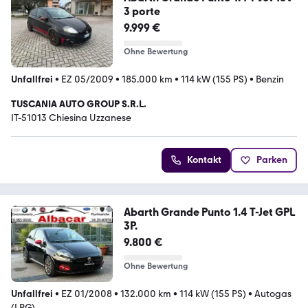
3 porte
9.999 €
Ohne Bewertung
Unfallfrei
•
EZ 05/2009
•
185.000 km
•
114 kW (155 PS)
•
Benzin
TUSCANIA AUTO GROUP S.R.L.
IT-51013 Chiesina Uzzanese
Kontakt
Parken
Abarth Grande Punto 1.4 T-Jet GPL
3P.
9.800 €
Ohne Bewertung
Unfallfrei
•
EZ 01/2008
•
132.000 km
•
114 kW (155 PS)
•
Autogas
(LPG)