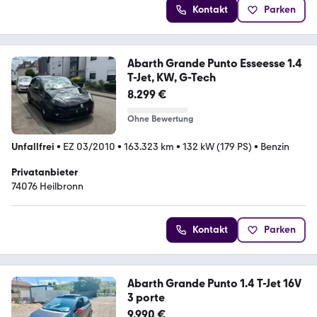
Kontakt
Parken
Abarth Grande Punto Esseesse 1.4
T-Jet, KW, G-Tech
8.299 €
Ohne Bewertung
Unfallfrei
•
EZ 03/2010
•
163.323 km
•
132 kW (179 PS)
•
Benzin
Privatanbieter
74076 Heilbronn
Kontakt
Parken
Abarth Grande Punto 1.4 T-Jet 16V
3 porte
9.990 €