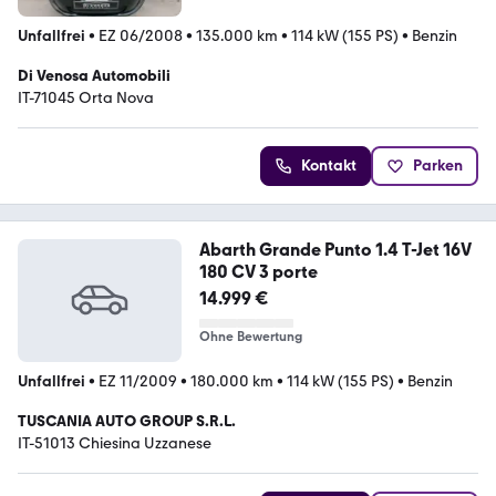
Unfallfrei
•
EZ 06/2008
•
135.000 km
•
114 kW (155 PS)
•
Benzin
Di Venosa Automobili
IT-71045 Orta Nova
Kontakt
Parken
Abarth Grande Punto 1.4 T-Jet 16V
180 CV 3 porte
14.999 €
Ohne Bewertung
Unfallfrei
•
EZ 11/2009
•
180.000 km
•
114 kW (155 PS)
•
Benzin
TUSCANIA AUTO GROUP S.R.L.
IT-51013 Chiesina Uzzanese