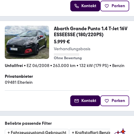
Kontakt
Parken
Abarth Grande Punto 1.4 T-Jet 16V
ESSEESSE (180/220PS)
5.999 €
Verhandlungsbasis
Ohne Bewertung
Unfallfrei
•
EZ 06/2008
•
263.000 km
•
132 kW (179 PS)
•
Benzin
Privatanbieter
09481 Elterlein
Kontakt
Parken
Beliebte passende Filter
+
Fahrzeugzustand
:
Gebraucht
+
Kraftstoffart
:
Benzin