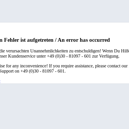
n Fehler ist aufgetreten / An error has occurred
 die verursachten Unannehmlichkeiten zu entschuldigen! Wenn Du Hilfe
unser Kundenservice unter +49 (0)30 - 81097 - 601 zur Verfügung.
se for any inconvenience! If you require assistance, please contact our
upport on +49 (0)30 - 81097 - 601.
e