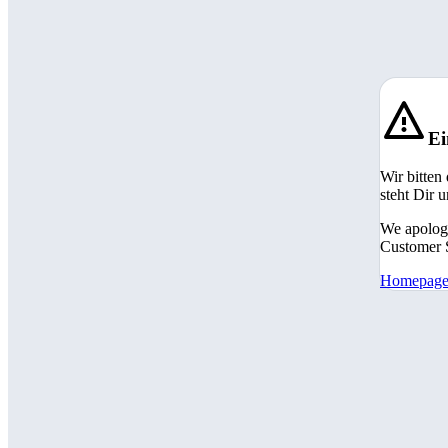
Ei
Wir bitten
steht Dir 
We apologi
Customer S
Homepag