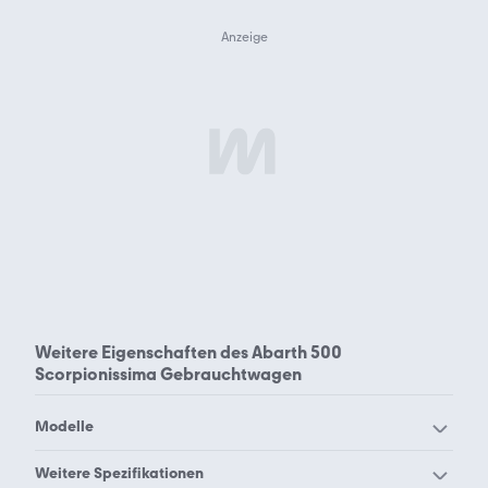
Weitere Eigenschaften des
Abarth 500
Scorpionissima Gebrauchtwagen
Modelle
Abarth 124 Spider
Abarth 500
Weitere Spezifikationen