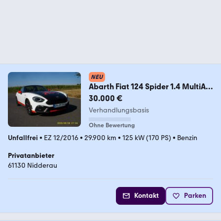
NEU
Abarth Fiat 124 Spider 1.4 MultiAir
Turbo Turismo
30.000 €
Verhandlungsbasis
Ohne Bewertung
Unfallfrei
•
EZ 12/2016
•
29.900 km
•
125 kW (170 PS)
•
Benzin
Privatanbieter
61130 Nidderau
Kontakt
Parken