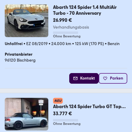
Abarth 124 Spider 1.4 MultiAir
Turbo - 70 Anniversary
26.990 €
Verhandlungsbasis
Ohne Bewertung
Unfallfrei
•
EZ 08/2019
•
24.000 km
•
125 kW (170 PS)
•
Benzin
Privatanbieter
96120 Bischberg
Kontakt
Parken
NEU
Abarth 124 Spider Turbo GT Top
Zustand
33.777 €
Ohne Bewertung