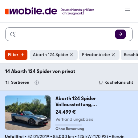
Filter
Abarth 124 Spider
Privatanbieter
Beschä
14 Abarth 124 Spider von privat
Sortieren
Kachelansicht
Abarth 124 Spider
Vollausstattung,
scheckheftgepflegt
24.499 €
Verhandlungsbasis
Ohne Bewertung
Unfallfrei
•
EZ 01/2019
•
83.000 km
•
125 kW (170 PS)
•
Benzin