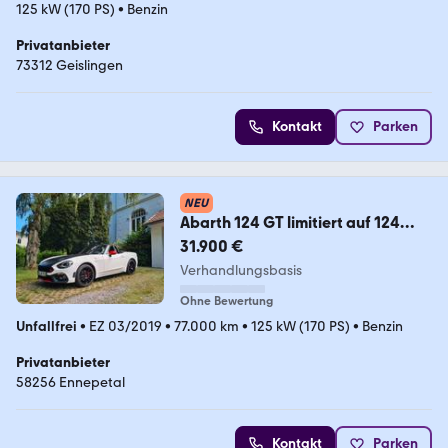
125 kW (170 PS)
•
Benzin
Privatanbieter
73312 Geislingen
Kontakt
Parken
NEU
Abarth 124 GT limitiert auf 124
Stück pro Jahr 1. Hd.
31.900 €
Verhandlungsbasis
Ohne Bewertung
Unfallfrei
•
EZ 03/2019
•
77.000 km
•
125 kW (170 PS)
•
Benzin
Privatanbieter
58256 Ennepetal
Kontakt
Parken