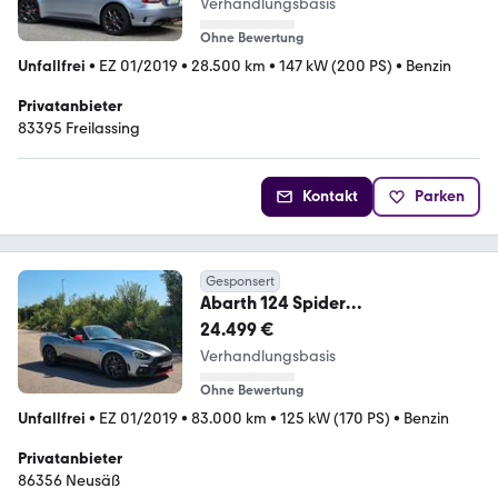
Verhandlungsbasis
Ohne Bewertung
Unfallfrei
•
EZ 01/2019
•
28.500 km
•
147 kW (200 PS)
•
Benzin
Privatanbieter
83395 Freilassing
Kontakt
Parken
Gesponsert
Abarth 124 Spider
Vollausstattung,
24.499 €
scheckheftgepflegt
Verhandlungsbasis
Ohne Bewertung
Unfallfrei
•
EZ 01/2019
•
83.000 km
•
125 kW (170 PS)
•
Benzin
Privatanbieter
86356 Neusäß