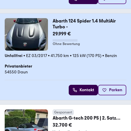
Abarth 124 Spider 1.4 MultiAir
Turbo -
29.999 €
Ohne Bewertung
Unfallfrei
•
EZ 03/2017
•
41.750 km
•
125 kW (170 PS)
•
Benzin
Privatanbieter
54550 Daun
Kontakt
Parken
Gesponsert
Abarth G-tech 200 PS | 2. Satz
Reifen | breitere Spur
32.700 €