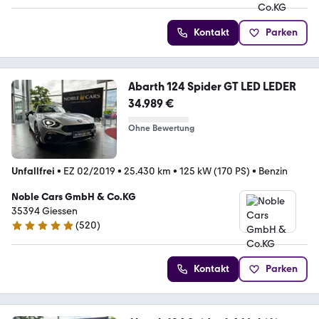
Kontakt
Parken
Abarth 124 Spider GT LED LEDER
34.989 €
Ohne Bewertung
Unfallfrei
•
EZ 02/2019
•
25.430 km
•
125 kW (170 PS)
•
Benzin
Noble Cars GmbH & Co.KG
35394 Giessen
(
520
)
4.9 Sterne
Kontakt
Parken