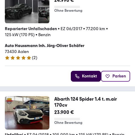
24.990 €
Ohne Bewertung
Reparierter Unfallschaden
•
EZ 06/2017
•
77.200 km
•
125 kW (170 PS)
•
Benzin
Auto Haussmann Inh. Jörg-Oliver Schäfer
73430 Aalen
(
2
)
4.8 Sterne
Kontakt
Parken
Abarth 124 Spider 1.4 t. m.air
170cv
23.900 €
Ohne Bewertung
Unfallfrei
•
EZ 06/2018
•
105.000 km
•
125 kW (170 PS)
•
Benzin