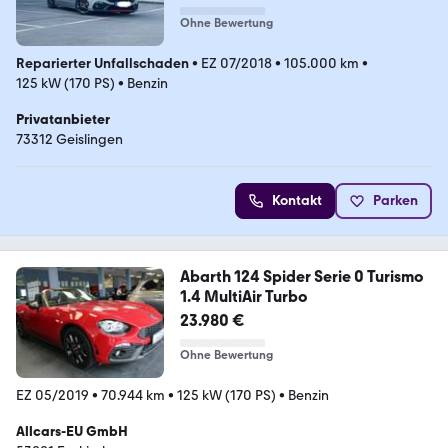
Ohne Bewertung
Reparierter Unfallschaden
•
EZ 07/2018
•
105.000 km
•
125 kW (170 PS)
•
Benzin
Privatanbieter
73312 Geislingen
Kontakt
Parken
Abarth 124 Spider Serie 0 Turismo
1.4 MultiAir Turbo
23.980 €
Ohne Bewertung
EZ 05/2019
•
70.944 km
•
125 kW (170 PS)
•
Benzin
Allcars-EU GmbH