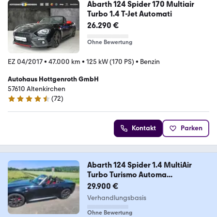
Abarth 124 Spider 170 Multiair
Turbo 1.4 T-Jet Automati
26.290 €
Ohne Bewertung
EZ 04/2017
•
47.000 km
•
125 kW (170 PS)
•
Benzin
Autohaus Hottgenroth GmbH
57610 Altenkirchen
(
72
)
4.6 Sterne
Kontakt
Parken
Abarth 124 Spider 1.4 MultiAir
Turbo Turismo Automa...
29.900 €
Verhandlungsbasis
Ohne Bewertung