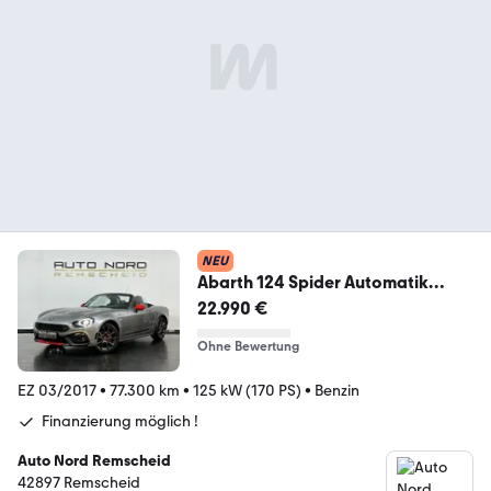
NEU
Abarth 124 Spider Automatik
*PDC*Bluetooth*Navi*Brembo*
22.990 €
Ohne Bewertung
EZ 03/2017
•
77.300 km
•
125 kW (170 PS)
•
Benzin
Finanzierung möglich !
Auto Nord Remscheid
42897 Remscheid