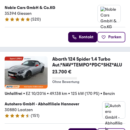
Noble Cars GmbH & Co.KG
35394 Giessen
(
520
)
4.9 Sterne
Kontakt
Parken
Abarth 124 Spider 1.4 Turbo
Aut.*NAV*TEMPO*PDC*SHZ*ALU
23.700 €
Ohne Bewertung
Unfallfrei
•
EZ 10/2016
•
49.138 km
•
125 kW (170 PS)
•
Benzin
Autohero GmbH - Abholfiliale Hannover
30880 Laatzen
(
151
)
4.7 Sterne