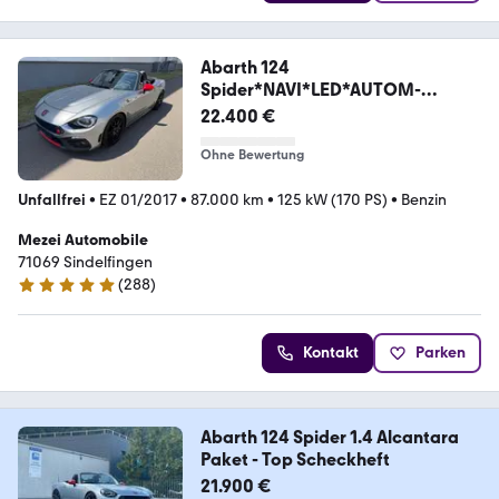
Abarth 124
Spider*NAVI*LED*AUTOM-
F1*KLAPPENAUSPUFF*TOP*
22.400 €
Ohne Bewertung
Unfallfrei
•
EZ 01/2017
•
87.000 km
•
125 kW (170 PS)
•
Benzin
Mezei Automobile
71069 Sindelfingen
(
288
)
4.9 Sterne
Kontakt
Parken
Abarth 124 Spider 1.4 Alcantara
Paket - Top Scheckheft
21.900 €