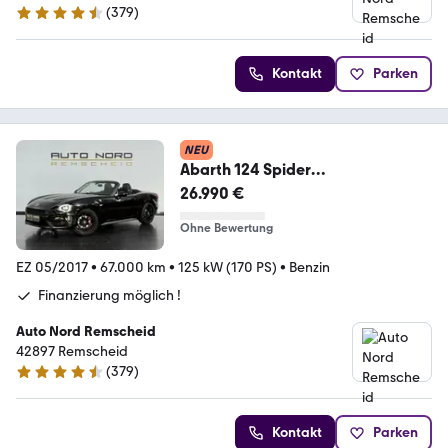
(
379
)
4.5 Sterne
Kontakt
Parken
NEU
Abarth 124 Spider
Automatik*Bose*Brembo*Record
26.990 €
-Monza*
Ohne Bewertung
EZ 05/2017
•
67.000 km
•
125 kW (170 PS)
•
Benzin
Finanzierung möglich !
Auto Nord Remscheid
42897 Remscheid
(
379
)
4.5 Sterne
Kontakt
Parken