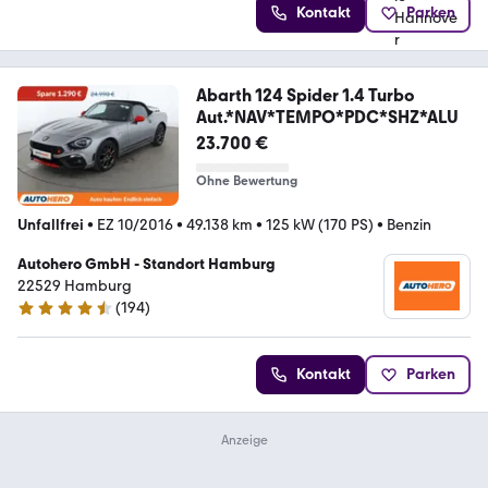
Kontakt
Parken
Abarth 124 Spider 1.4 Turbo
Aut.*NAV*TEMPO*PDC*SHZ*ALU
23.700 €
Ohne Bewertung
Unfallfrei
•
EZ 10/2016
•
49.138 km
•
125 kW (170 PS)
•
Benzin
Autohero GmbH - Standort Hamburg
22529 Hamburg
(
194
)
4.6 Sterne
Kontakt
Parken