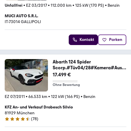
Unfallfrei
•
EZ 03/2017
•
112.000 km
•
125 kW (170 PS)
•
Benzin
MUCI AUTO S.R.L.
IT-73014 GALLIPOLI
Kontakt
Parken
Abarth 124 Spider
Scorp.#Tüv04/28#Kamera#Ausp
uffanlage
17.499 €
Ohne Bewertung
EZ 07/2011
•
66.533 km
•
122 kW (166 PS)
•
Benzin
KFZ An- und Verkauf Drobesch Silvio
81929 München
(
78
)
4.4 Sterne