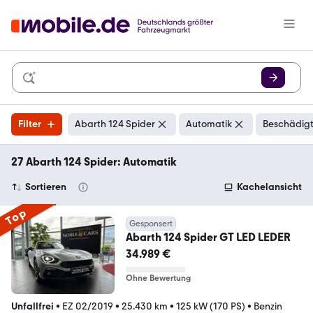
Filter
Abarth 124 Spider
Automatik
Beschädigt
27 Abarth 124 Spider: Automatik
Sortieren
Kachelansicht
Top
Gesponsert
Abarth 124 Spider GT LED LEDER
34.989 €
Ohne Bewertung
Unfallfrei
•
EZ 02/2019
•
25.430 km
•
125 kW (170 PS)
•
Benzin