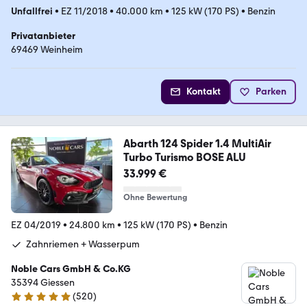
Unfallfrei
•
EZ 11/2018
•
40.000 km
•
125 kW (170 PS)
•
Benzin
Privatanbieter
69469 Weinheim
Kontakt
Parken
Abarth 124 Spider 1.4 MultiAir
Turbo Turismo BOSE ALU
33.999 €
Ohne Bewertung
EZ 04/2019
•
24.800 km
•
125 kW (170 PS)
•
Benzin
Zahnriemen + Wasserpum
Noble Cars GmbH & Co.KG
35394 Giessen
(
520
)
4.9 Sterne