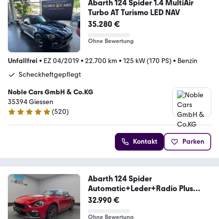
Abarth 124 Spider 1.4 MultiAir
Turbo AT Turismo LED NAV
35.280 €
Ohne Bewertung
Unfallfrei
•
EZ 04/2019
•
22.700 km
•
125 kW (170 PS)
•
Benzin
Scheckheftgepflegt
Noble Cars GmbH & Co.KG
35394 Giessen
(
520
)
4.9 Sterne
Kontakt
Parken
Abarth 124 Spider
Automatic+Leder+Radio Plus
Paket+
32.990 €
Ohne Bewertung