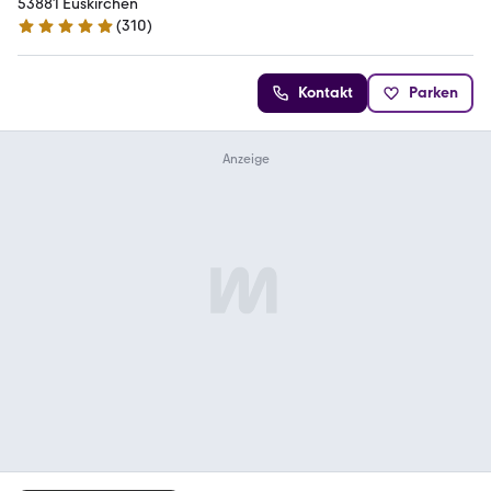
53881 Euskirchen
(
310
)
4.8 Sterne
Kontakt
Parken