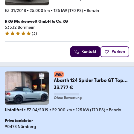
EZ 01/2018
•
25.000 km
•
125 kW (170 PS)
•
Benzin
RKG Markenwelt GmbH & Co.KG
53332 Bornheim
(
3
)
5 Sterne
Kontakt
Parken
NEU
Abarth 124 Spider Turbo GT Top
Zustand
33.777 €
Ohne Bewertung
Unfallfrei
•
EZ 04/2019
•
29.000 km
•
125 kW (170 PS)
•
Benzin
Privatanbieter
90478 Nürnberg