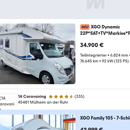
XGO Dynamic
NEU
22P*SAT+TV*Markise*Fr
34.900 €
Teilintegrierter
•
6.824 mm
76.645 km
•
92 kW (125 PS)
1A Caravaning
(
335
)
4.6 Sterne
45481 Mülheim an der Ruhr
XGO Family 105 - 7-Schl
42.999 €