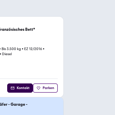
anzösisches Bett*
•
Bis 3.500 kg
•
EZ 12/2016
•
•
Diesel
Kontakt
Parken
äfer - Garage -