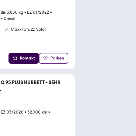
•
Bis 3.850 kg
•
EZ 01/2022
•
•
Diesel
MaxxFan, 2x Solar
Kontakt
Parken
 95 PLUS HUBBETT - SEHR
L
•
EZ 03/2020
•
32.900 km
•