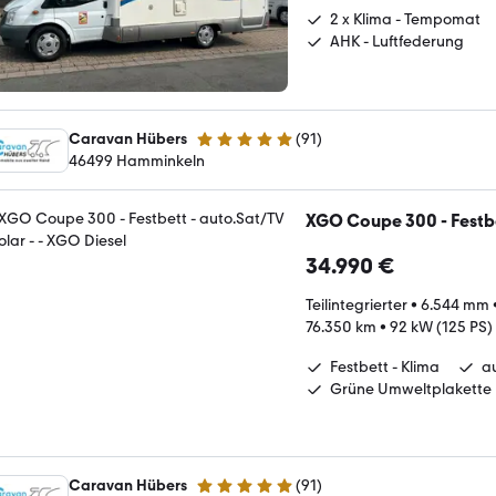
2 x Klima - Tempomat
AHK - Luftfederung
Caravan Hübers
(
91
)
4.8 Sterne
46499 Hamminkeln
XGO Coupe 300 - Festbet
34.990 €
Teilintegrierter
•
6.544 mm
76.350 km
•
92 kW (125 PS)
Festbett - Klima
au
Grüne Umweltplakette
Caravan Hübers
(
91
)
4.8 Sterne