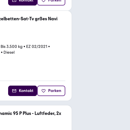
Kontakt
Parken
zelbetten-Sat-Tv grßes Navi
•
Bis 3.500 kg
•
EZ 02/2021
•
•
Diesel
Kontakt
Parken
mic 95 P Plus - Luftfeder, 2x