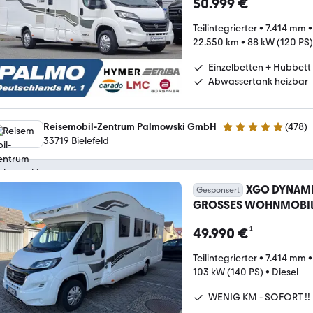
50.999 €
Teilintegrierter
•
7.414 mm
22.550 km
•
88 kW (120 PS)
Einzelbetten + Hubbett
Abwassertank heizbar
Reisemobil-Zentrum Palmowski GmbH
(
478
)
4.8 Sterne
33719 Bielefeld
XGO DYNAMIQ
Gesponsert
GROSSES WOHNMOBI
¹
49.990 €
Teilintegrierter
•
7.414 mm
103 kW (140 PS)
•
Diesel
WENIG KM - SOFORT !!