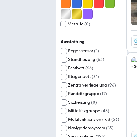
Metallic
(
0
)
Ausstattung
Regensensor
(
1
)
Standheizung
(
63
)
Festbett
(
66
)
Etagenbett
(
21
)
Zentralverriegelung
(
96
)
Rundsitzgruppe
(
17
)
Sitzheizung
(
0
)
Mittelsitzgruppe
(
48
)
Multifunktionslenkrad
(
56
)
Navigationssystem
(
13
)
Servolenkung
(
123
)