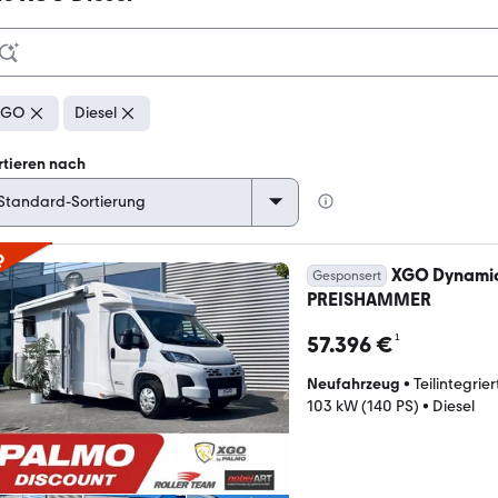
XGO
Diesel
rtieren nach
p
XGO Dynamic
Gesponsert
PREISHAMMER
¹
57.396 €
Neufahrzeug
•
Teilintegrier
103 kW (140 PS)
•
Diesel