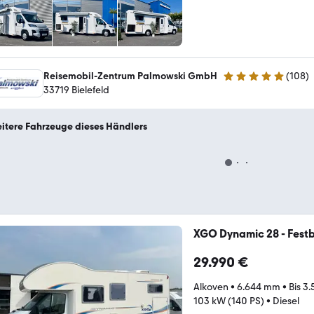
Reisemobil-Zentrum Palmowski GmbH
(
108
)
4.8 Sterne
33719 Bielefeld
itere Fahrzeuge dieses Händlers
XGO Dynamic 28 - Festbe
29.990 €
Alkoven
•
6.644 mm
•
Bis 3
103 kW (140 PS)
•
Diesel