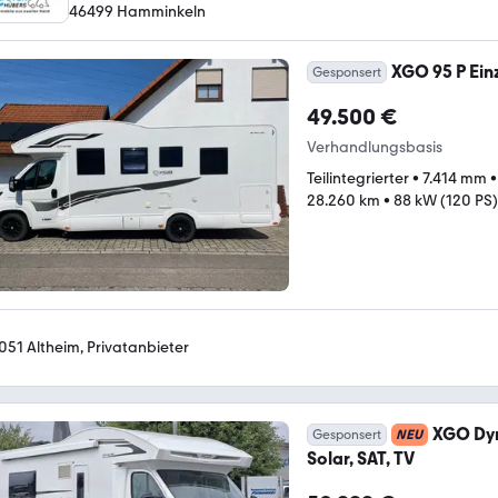
46499 Hamminkeln
XGO 95 P Ein
Gesponsert
49.500 €
Verhandlungsbasis
Teilintegrierter
•
7.414 mm
28.260 km
•
88 kW (120 PS)
051 Altheim, Privatanbieter
XGO Dyna
Gesponsert
NEU
Solar, SAT, TV