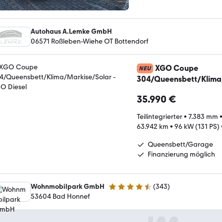
Autohaus A.Lemke GmbH
06571 Roßleben-Wiehe OT Bottendorf
XGO Coupe
NEU
304/Queensbett/Klima
35.990 €
Teilintegrierter
•
7.383 mm
63.942 km
•
96 kW (131 PS)
Queensbett/Garage
Finanzierung möglich
Wohnmobilpark GmbH
(
343
)
4.3 Sterne
53604 Bad Honnef